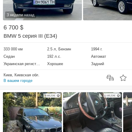
3 недели назад
6 700 $
BMW 5 серия III (E34)
333 000 км
2.5 л, Бензин
1994 г.
Седан
192 л.с.
Автомат
Украинская регистрация
Хорошее
Задний
Киев, Киевская обл.
В вашем городе