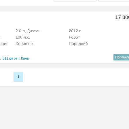
17 30
2.0 л, Дизель
2012 г.
й
190 л.с.
Робот
рация
Хорошее
Передний
Нормал
.
511 км от г. Киев
1