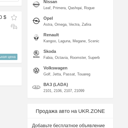
Nissan
Leaf
Primera
Qashqai
Rogue
0 $
Opel
Astra
Omega
Vectra
Zafira
Renault
Kangoo
Laguna
Megane
Scenic
Skoda
ьная цена
Fabia
Octavia
Roomster
Superb
Volkswagen
Golf
Jetta
Passat
Touareg
ВАЗ (LADA)
2101
2106
2107
21099
Продажа авто на UKR.ZONE
Добавьте бесплатное объявление