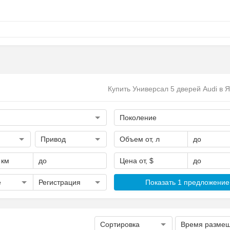
Купить Универсал 5 дверей Audi в 
Поколение
Привод
Объем от, л
до
 км
до
Цена от, $
до
е
Регистрация
Показать 1 предложение
Сортировка
Время разме