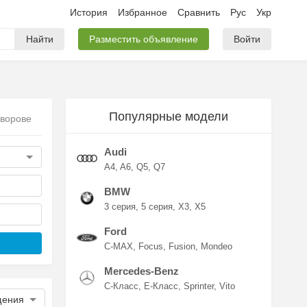
История
Избранное
Сравнить
Рус
Укр
Найти
Разместить объявление
Войти
Популярные модели
Яворове
Audi
A4
A6
Q5
Q7
BMW
3 серия
5 серия
X3
X5
Ford
C-MAX
Focus
Fusion
Mondeo
Mercedes-Benz
C-Класс
E-Класс
Sprinter
Vito
щения