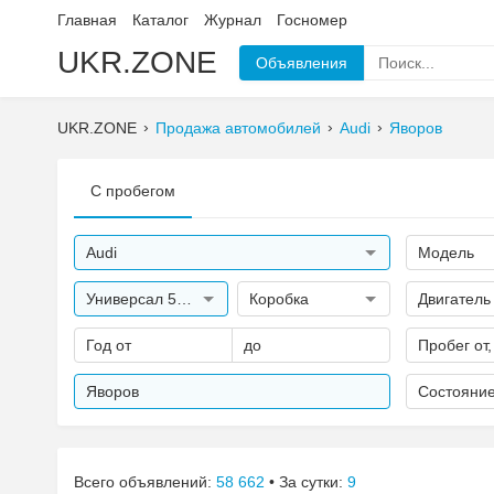
Главная
Каталог
Журнал
Госномер
UKR.ZONE
Объявления
UKR.ZONE
Продажа автомобилей
Audi
Яворов
С пробегом
Audi
Модель
Универсал 5 дверей
Коробка
Двигатель
Год от
до
Пробег от,
Яворов
Состояни
Всего объявлений:
58 662
• За сутки:
9