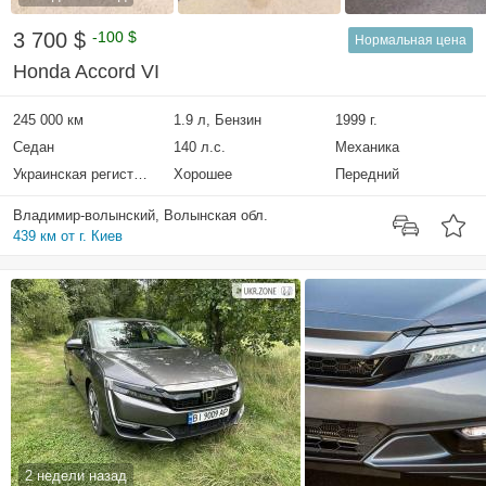
3 700 $
-100 $
Нормальная цена
Honda Accord VI
245 000 км
1.9 л, Бензин
1999 г.
Седан
140 л.с.
Механика
Украинская регистрация
Хорошее
Передний
Владимир-волынский, Волынская обл.
439 км от г. Киев
2 недели назад