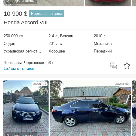
2 недели назад
10 900 $
Нормальная цена
Honda Accord VIII
250 000 км
2.4 л, Бензин
2010 г.
Седан
201 л.с.
Механика
Украинская регистрация
Хорошее
Передний
Черкассы, Черкасская обл.
157 км от г. Киев
2 недели назад