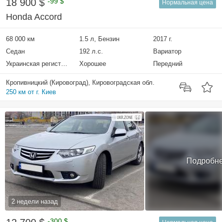
18 900 $
-99 $
Нормальная цена
Honda Accord
68 000 км
1.5 л, Бензин
2017 г.
Седан
192 л.с.
Вариатор
Украинская регистрация
Хорошее
Передний
Кропивницкий (Кировоград), Кировоградская обл.
250 км от г. Киев
Подробн
2 недели назад
-300 $