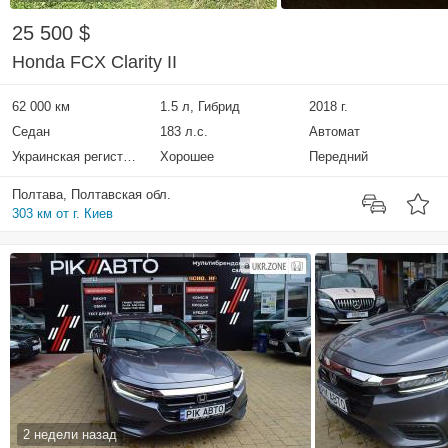
25 500 $
Honda FCX Clarity II
62 000 км
1.5 л, Гибрид
2018 г.
Седан
183 л.с.
Автомат
Украинская регистрация
Хорошее
Передний
Полтава, Полтавская обл.
303 км от г. Киев
2 недели назад