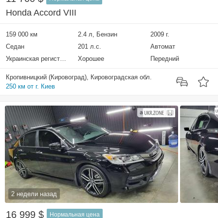
Honda Accord VIII
159 000 км
2.4 л, Бензин
2009 г.
Седан
201 л.с.
Автомат
Украинская регистрация
Хорошее
Передний
Кропивницкий (Кировоград), Кировоградская обл.
250 км от г. Киев
2 недели назад
16 999 $
Нормальная цена