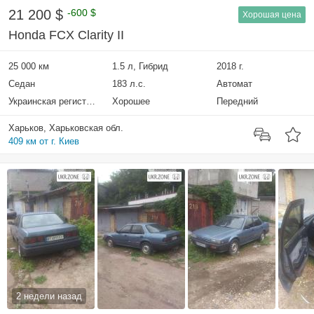
21 200 $
-600 $
Хорошая цена
Honda FCX Clarity II
25 000 км
1.5 л, Гибрид
2018 г.
Седан
183 л.с.
Автомат
Украинская регистрация
Хорошее
Передний
Харьков, Харьковская обл.
409 км от г. Киев
2 недели назад