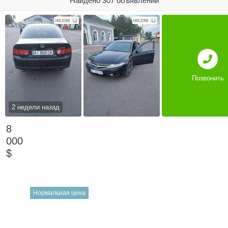
Найдено 307 объявлений
Позвонить
2 недели назад
8
000
$
Нормальная цена