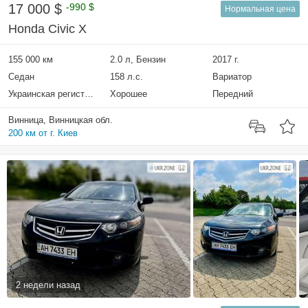
17 000 $
-990 $
Нормальная цена
Honda Civic X
155 000 км
2.0 л, Бензин
2017 г.
Седан
158 л.с.
Вариатор
Украинская регистрация
Хорошее
Передний
Винница, Винницкая обл.
200 км от г. Киев
2 недели назад