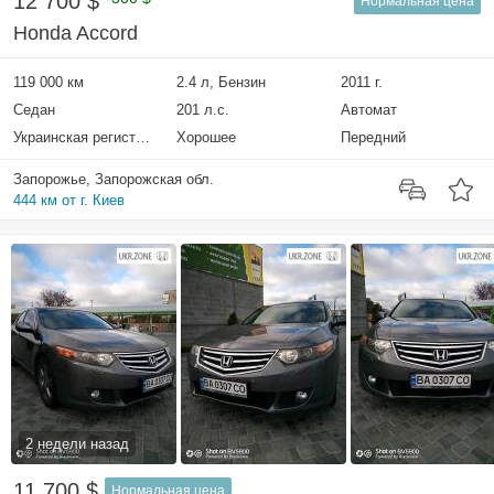
12 700 $
Нормальная цена
Honda Accord
119 000 км
2.4 л, Бензин
2011 г.
Седан
201 л.с.
Автомат
Украинская регистрация
Хорошее
Передний
Запорожье, Запорожская обл.
444 км от г. Киев
2 недели назад
11 700 $
Нормальная цена