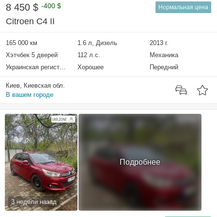
8 450 $
-400 $
Нормальная цена
Citroen C4 II
165 000 км
1.6 л, Дизель
2013 г.
Хэтчбек 5 дверей
112 л.с.
Механика
Украинская регистрация
Хорошее
Передний
Киев, Киевская обл.
В вашем городе
Подробнее
3 недели назад