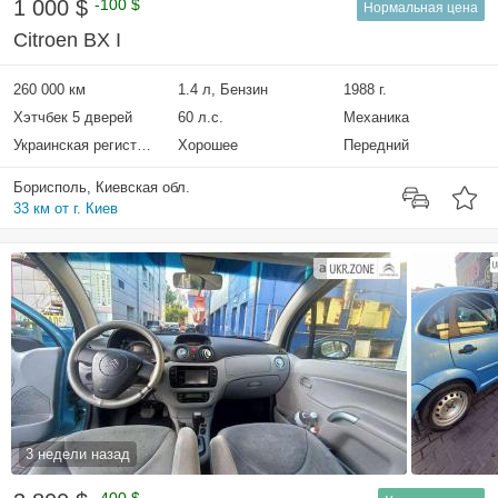
1 000 $
-100 $
Нормальная цена
Citroen BX I
260 000 км
1.4 л, Бензин
1988 г.
Хэтчбек 5 дверей
60 л.с.
Механика
Украинская регистрация
Хорошее
Передний
Борисполь, Киевская обл.
33 км от г. Киев
3 недели назад