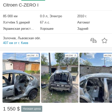
Citroen C-ZERO I
85 000 км
0.0 л, Электро
2010 г.
Хэтчбек 5 дверей
67 л.с.
Автомат
Украинская регистрация
Хорошее
Задний
Золочев, Львовская обл.
407 км от г. Киев
4 недели назад
1 550 $
Низкая цена