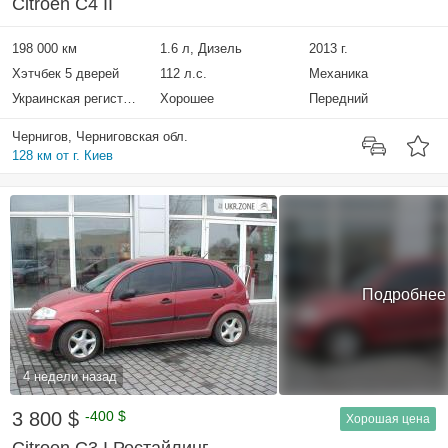
Citroen C4 II
198 000 км
1.6 л, Дизель
2013 г.
Хэтчбек 5 дверей
112 л.с.
Механика
Украинская регистрация
Хорошее
Передний
Чернигов, Черниговская обл.
128 км от г. Киев
Подробнее
4 недели назад
3 800 $
-400 $
Хорошая цена