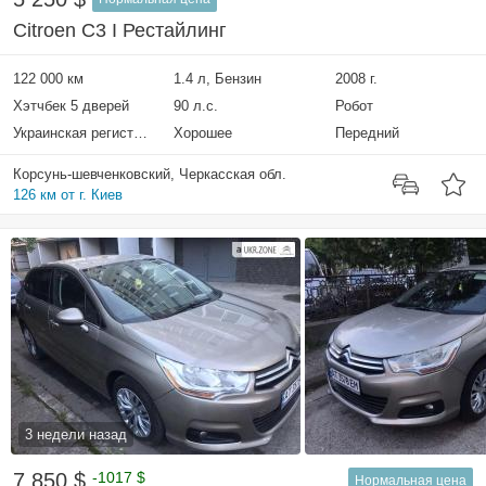
Citroen C3 I Рестайлинг
122 000 км
1.4 л, Бензин
2008 г.
Хэтчбек 5 дверей
90 л.с.
Робот
Украинская регистрация
Хорошее
Передний
Корсунь-шевченковский, Черкасская обл.
126 км от г. Киев
3 недели назад
7 850 $
-1017 $
Нормальная цена