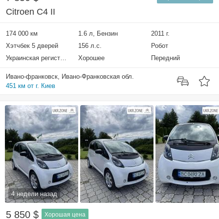
Citroen C4 II
174 000 км
1.6 л, Бензин
2011 г.
Хэтчбек 5 дверей
156 л.с.
Робот
Украинская регистрация
Хорошее
Передний
Ивано-франковск, Ивано-Франковская обл.
451 км от г. Киев
4 недели назад
5 850 $
Хорошая цена