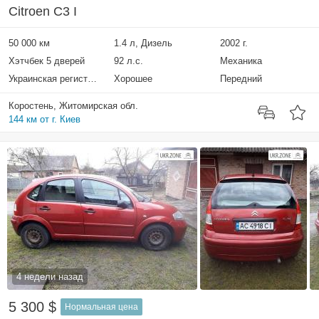
Citroen C3 I
50 000 км
1.4 л, Дизель
2002 г.
Хэтчбек 5 дверей
92 л.с.
Механика
Украинская регистрация
Хорошее
Передний
Коростень, Житомирская обл.
144 км от г. Киев
4 недели назад
5 300 $
Нормальная цена