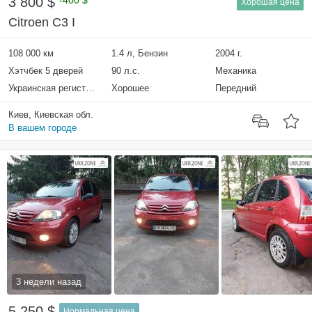
3 800 $
-400 $
Хорошая цена
Citroen C3 I
108 000 км
1.4 л, Бензин
2004 г.
Хэтчбек 5 дверей
90 л.с.
Механика
Украинская регистрация
Хорошее
Передний
Киев, Киевская обл.
В вашем городе
3 недели назад
5 250 $
Нормальная цена