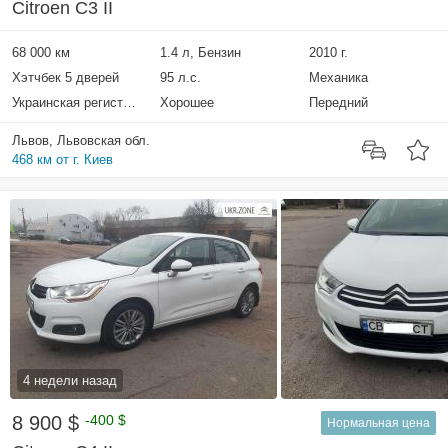
Citroen C3 II
68 000 км
1.4 л, Бензин
2010 г.
Хэтчбек 5 дверей
95 л.с.
Механика
Украинская регистрация
Хорошее
Передний
Львов, Львовская обл.
468 км от г. Киев
4 недели назад
8 900 $
-400 $
Нормальная цена