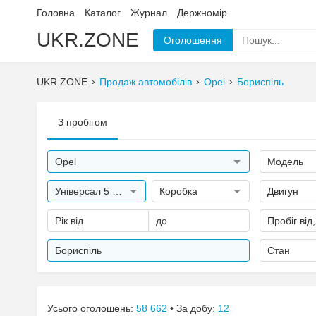
Головна
Каталог
Журнал
Держномір
UKR.ZONE
Оголошення
UKR.ZONE
Продаж автомобілів
Opel
Бориспіль
З пробігом
Opel
Модель
Універсал 5 дверей
Коробка
Двигун
Рік від
до
Пробіг від
Бориспіль
Стан
Усього оголошень:
58 662
• За добу:
12