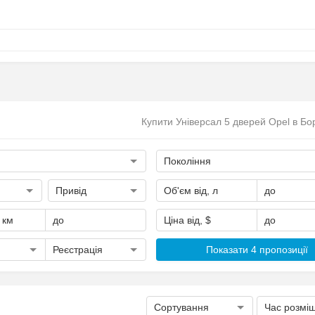
Купити Універсал 5 дверей Opel в Бо
Покоління
Привід
Об'єм від, л
до
, км
до
Ціна від, $
до
Реєстрація
Показати 4 пропозиції
Сортування
Час розмі