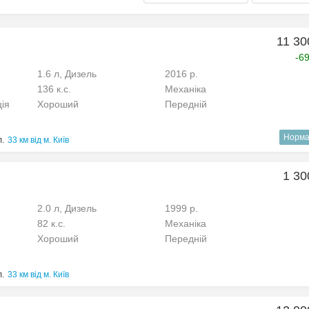
11 30
-6
1.6 л, Дизель
2016 р.
136 к.с.
Механіка
ція
Хороший
Передній
Норма
л.
33 км від м. Київ
1 30
2.0 л, Дизель
1999 р.
82 к.с.
Механіка
Хороший
Передній
л.
33 км від м. Київ