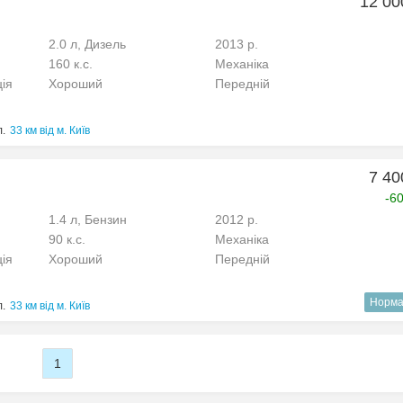
12 00
2.0 л, Дизель
2013 р.
160 к.с.
Механіка
ція
Хороший
Передній
л.
33 км від м. Київ
7 40
-6
1.4 л, Бензин
2012 р.
90 к.с.
Механіка
ція
Хороший
Передній
Норма
л.
33 км від м. Київ
1