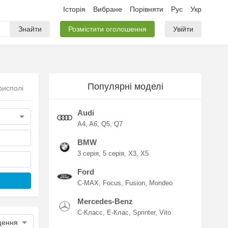
Історія
Вибране
Порівняти
Рус
Укр
Знайти
Розмістити оголошення
Увійти
Популярні моделі
рисполі
Audi
A4
A6
Q5
Q7
BMW
3 серія
5 серія
X3
X5
Ford
C-MAX
Focus
Fusion
Mondeo
Mercedes-Benz
C-Класс
E-Клас
Sprinter
Vito
щення