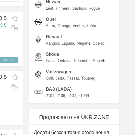
Nissan
Leaf
Primera
Qashqai
Rogue
0 $
Opel
99 $
Astra
Omega
Vectra
Zafira
Renault
Kangoo
Laguna
Megane
Scenic
Skoda
льна ціна
Fabia
Octavia
Roomster
Superb
Volkswagen
0 $
Golf
Jetta
Passat
Touareg
ВАЗ (LADA)
2101
2106
2107
21099
Продаж авто на UKR.ZONE
Додати безкоштовне оголошення