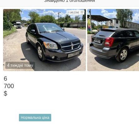
Знайдено 1 оголошення
4 тиждні тому
6
700
$
Нормальна ціна