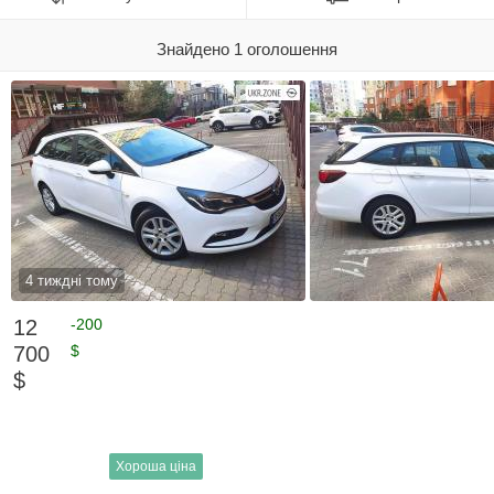
Знайдено 1 оголошення
4 тиждні тому
12
-200
700
$
$
Хороша ціна