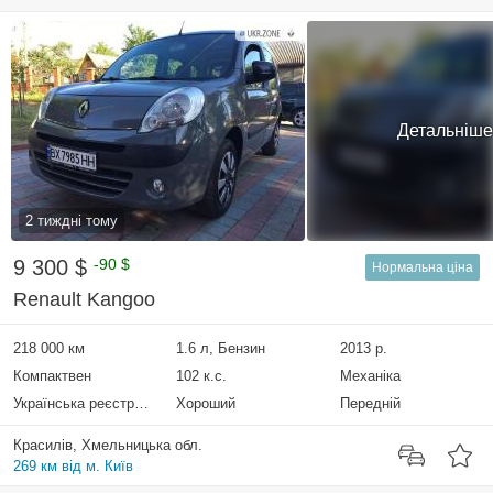
Детальніше
2 тиждні тому
9 300 $
-90 $
Нормальна ціна
Renault Kangoo
218 000 км
1.6 л, Бензин
2013 р.
Компактвен
102 к.с.
Механіка
Українська реєстрація
Хороший
Передній
Красилів, Хмельницька обл.
269 км від м. Київ