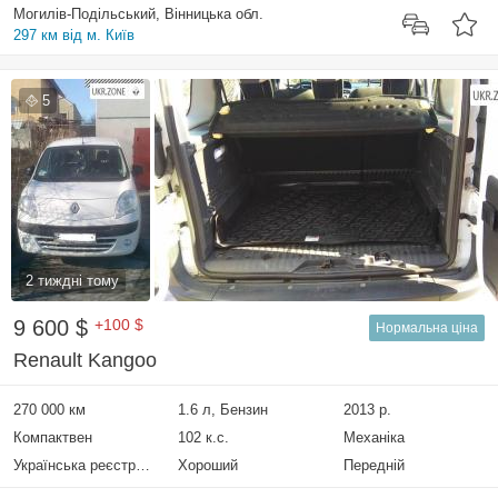
Могилів-Подільський, Вінницька обл.
297 км від м. Київ
5
2 тиждні тому
9 600 $
+100 $
Нормальна ціна
Renault Kangoo
270 000 км
1.6 л, Бензин
2013 р.
Компактвен
102 к.с.
Механіка
Українська реєстрація
Хороший
Передній