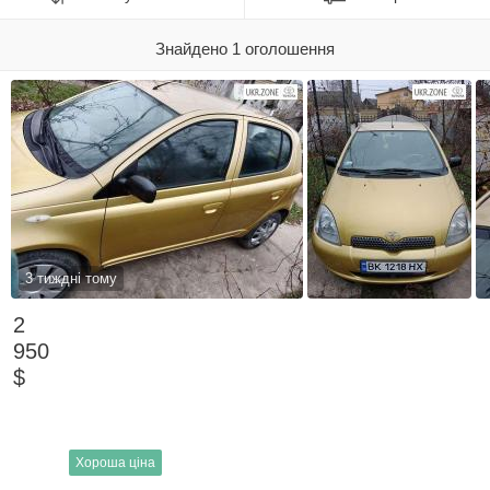
Знайдено 1 оголошення
3 тиждні тому
2
950
$
Хороша ціна