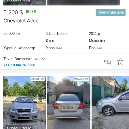
тиждень тому
5 200 $
-800 $
Нормальна ціна
Chevrolet Aveo
56 000 км
1.5 л, Бензин
2011 р.
0 к.с.
Механіка
Українська реєстрація
Хороший
Повний
Тячів, Закарпатська обл.
572 км від м. Київ
тиждень тому