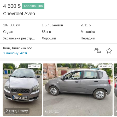
4 500 $
Хороша ціна
Chevrolet Aveo
107 000 км
1.5 л, Бензин
2011 р.
Седан
86 к.с.
Механіка
Українська реєстрація
Хороший
Передній
Київ, Київська обл.
У вашому місті
2 тиждні тому