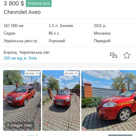
3 800 $
Хороша ціна
Chevrolet Aveo
167 000 км
1.5 л, Бензин
2011 р.
Седан
86 к.с.
Механіка
Українська реєстрація
Хороший
Передній
Борзна, Чернігівська обл.
160 км від м. Київ
2 тиждні тому