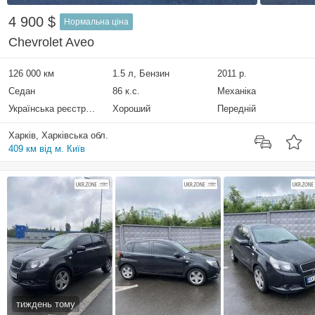
4 900 $
Нормальна ціна
Chevrolet Aveo
126 000 км
1.5 л, Бензин
2011 р.
Седан
86 к.с.
Механіка
Українська реєстрація
Хороший
Передній
Харків, Харківська обл.
409 км від м. Київ
тиждень тому