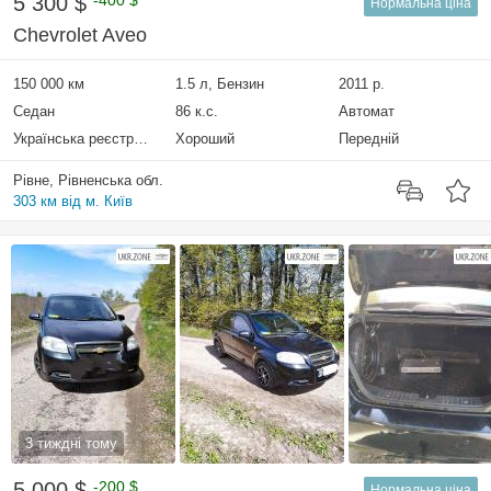
5 300 $
-400 $
Нормальна ціна
Chevrolet Aveo
150 000 км
1.5 л, Бензин
2011 р.
Седан
86 к.с.
Автомат
Українська реєстрація
Хороший
Передній
Рівне, Рівненська обл.
303 км від м. Київ
3 тиждні тому
5 000 $
-200 $
Нормальна ціна