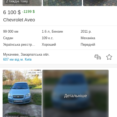
2 тиждні тому
6 100 $
-1199 $
Chevrolet Aveo
99 000 км
1.6 л, Бензин
2011 р.
Седан
109 к.с.
Механіка
Українська реєстрація
Хороший
Передній
Мукачеве, Закарпатська обл.
607 км від м. Київ
Детальніше