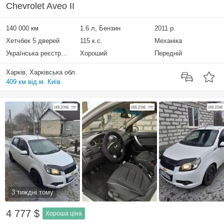
Chevrolet Aveo II
140 000 км
1.6 л, Бензин
2011 р.
Хетчбек 5 дверей
115 к.с.
Механіка
Українська реєстрація
Хороший
Передній
Харків, Харківська обл.
409 км від м. Київ
3 тиждні тому
4 777 $
Хороша ціна