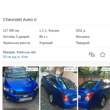
Chevrolet Aveo II
127 000 км
1.2 л, Бензин
2011 р.
Хетчбек 5 дверей
86 к.с.
Механіка
Українська реєстрація
Хороший
Передній
Макарів, Київська обл.
50 км від м. Київ
5