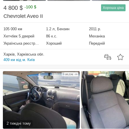
4 800 $
-100 $
Хороша ціна
Chevrolet Aveo II
105 000 км
1.2 л, Бензин
2011 р.
Хетчбек 5 дверей
86 к.с.
Механіка
Українська реєстрація
Хороший
Передній
Харків, Харківська обл.
409 км від м. Київ
2 тиждні тому