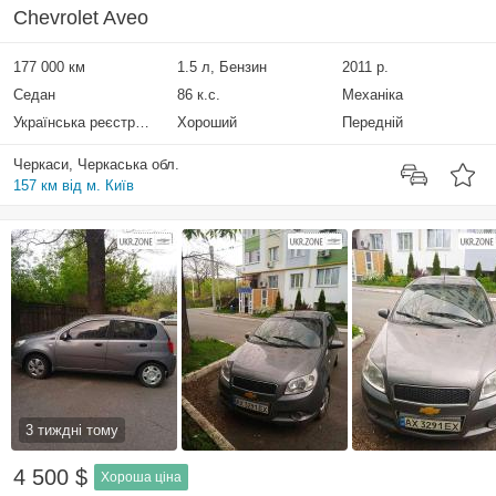
Chevrolet Aveo
177 000 км
1.5 л, Бензин
2011 р.
Седан
86 к.с.
Механіка
Українська реєстрація
Хороший
Передній
Черкаси, Черкаська обл.
157 км від м. Київ
3 тиждні тому
4 500 $
Хороша ціна