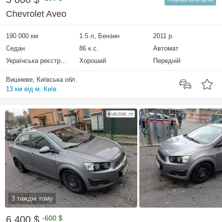
Chevrolet Aveo
190 000 км
1.5 л, Бензин
2011 р.
Седан
86 к.с.
Автомат
Українська реєстрація
Хороший
Передній
Вишневе, Київська обл.
13 км від м. Київ
3 тиждні тому
6 400 $
-600 $