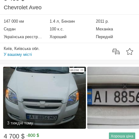
Chevrolet Aveo
147 000 км
1.4 л, Бензин
2011 р.
Седан
100 к.с.
Механіка
Українська реєстрація
Хороший
Передній
Київ, Київська обл.
У вашому місті
3 тиждні тому
4 700 $
-800 $
Хороша ціна