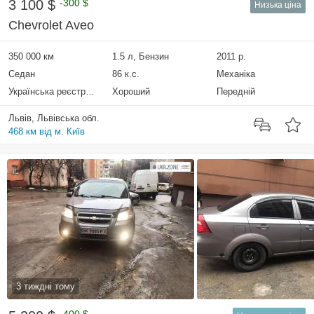
3 100 $
-300 $
Низька ціна
Chevrolet Aveo
350 000 км
1.5 л, Бензин
2011 р.
Седан
86 к.с.
Механіка
Українська реєстрація
Хороший
Передній
Львів, Львівська обл.
468 км від м. Київ
3 тиждні тому