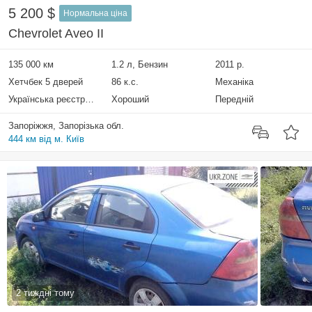
5 200 $
Нормальна ціна
Chevrolet Aveo II
135 000 км
1.2 л, Бензин
2011 р.
Хетчбек 5 дверей
86 к.с.
Механіка
Українська реєстрація
Хороший
Передній
Запоріжжя, Запорізька обл.
444 км від м. Київ
2 тиждні тому