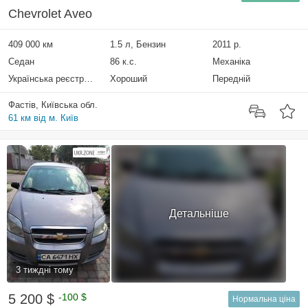
Chevrolet Aveo
409 000 км
1.5 л, Бензин
2011 р.
Седан
86 к.с.
Механіка
Українська реєстрація
Хороший
Передній
Фастів, Київська обл.
61 км від м. Київ
Детальніше
3 тиждні тому
5 200 $
-100 $
Нормальна ціна