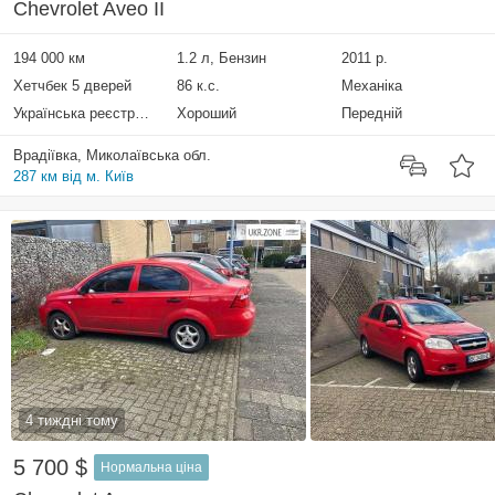
Chevrolet Aveo II
194 000 км
1.2 л, Бензин
2011 р.
Хетчбек 5 дверей
86 к.с.
Механіка
Українська реєстрація
Хороший
Передній
Врадіївка, Миколаївська обл.
287 км від м. Київ
4 тиждні тому
5 700 $
Нормальна ціна