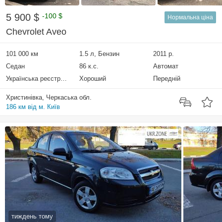
5 900 $
-100 $
Нормальна ціна
Chevrolet Aveo
101 000 км
1.5 л, Бензин
2011 р.
Седан
86 к.с.
Автомат
Українська реєстрація
Хороший
Передній
Христинівка, Черкаська обл.
186 км від м. Київ
тиждень тому