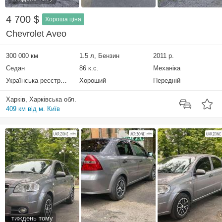
4 700 $
Хороша ціна
Chevrolet Aveo
300 000 км
1.5 л, Бензин
2011 р.
Седан
86 к.с.
Механіка
Українська реєстрація
Хороший
Передній
Харків, Харківська обл.
409 км від м. Київ
тиждень тому