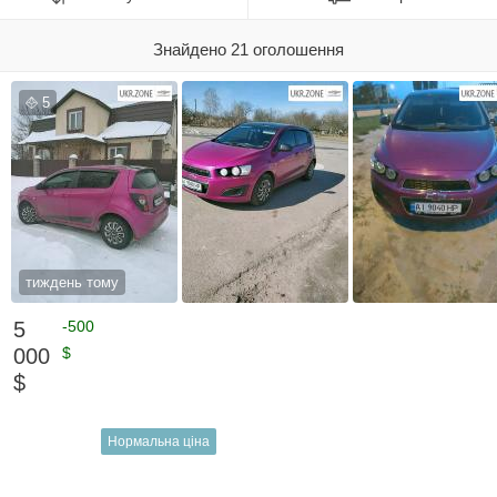
Знайдено 21 оголошення
5
тиждень тому
5
-500
000
$
$
Нормальна ціна