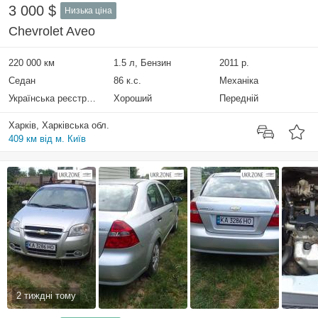
3 000 $
Низька ціна
Chevrolet Aveo
220 000 км
1.5 л, Бензин
2011 р.
Седан
86 к.с.
Механіка
Українська реєстрація
Хороший
Передній
Харків, Харківська обл.
409 км від м. Київ
2 тиждні тому