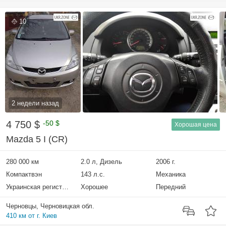
10
2 недели назад
4 750 $
-50 $
Хорошая цена
Mazda 5 I (CR)
280 000 км
2.0 л, Дизель
2006 г.
Компактвэн
143 л.с.
Механика
Украинская регистрация
Хорошее
Передний
Черновцы, Черновицкая обл.
410 км от г. Киев