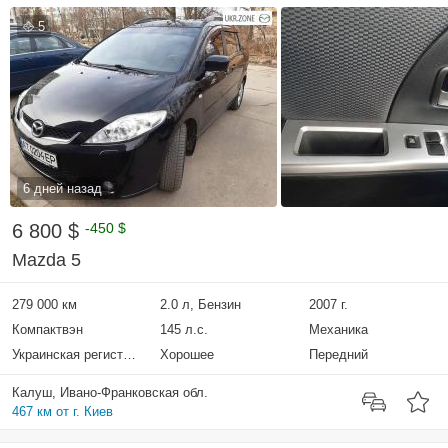
5
6 дней назад
6 800 $
-450 $
Mazda 5
279 000 км
2.0 л, Бензин
2007 г.
Компактвэн
145 л.с.
Механика
Украинская регистрация
Хорошее
Передний
Калуш, Ивано-Франковская обл.
467 км от г. Киев