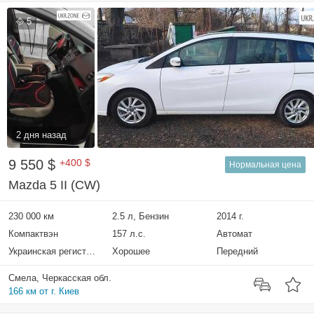
5
2 дня назад
9 550 $
+400 $
Нормальная цена
Mazda 5 II (CW)
230 000 км
2.5 л, Бензин
2014 г.
Компактвэн
157 л.с.
Автомат
Украинская регистрация
Хорошее
Передний
Смела, Черкасская обл.
166 км от г. Киев