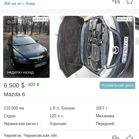
366 км от г. Киев
15
неделю назад
6 500 $
-300 $
Нормальная цена
Mazda 6
210 000 км
1.8 л, Бензин
2007 г.
Седан
120 л.с.
Механика
Украинская регистрация
Хорошее
Передний
Чернигов, Черниговская обл.