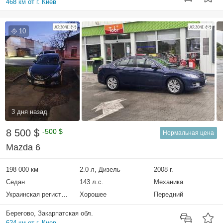
468 км от г. Киев
10
3 дня назад
8 500 $
-500 $
Нормальная цена
Mazda 6
198 000 км
2.0 л, Дизель
2008 г.
Седан
143 л.с.
Механика
Украинская регистрация
Хорошее
Передний
Берегово, Закарпатская обл.
624 км от г. Киев