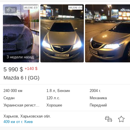
10
3 недели назад
5 990 $
+140 $
Mazda 6 I (GG)
240 000 км
1.8 л, Бензин
2004 г.
Седан
120 л.с.
Механика
Украинская регистрация
Хорошее
Передний
Харьков, Харьковская обл.
409 км от г. Киев