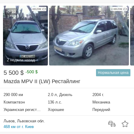
10
2 недели назад
5 500 $
-500 $
Нормальная цена
Mazda MPV II (LW) Рестайлинг
290 000 км
2.0 л, Дизель
2004 г.
Компактвэн
136 л.с.
Механика
Украинская регистрация
Хорошее
Передний
Львов, Львовская обл.
468 км от г. Киев