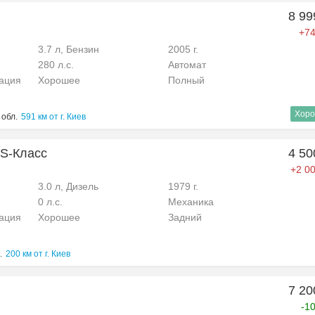
8 99
+74
3.7 л, Бензин
2005 г.
280 л.с.
Автомат
рация
Хорошее
Полный
Хоро
 обл.
591 км от г. Киев
 S-Класс
4 50
+2 00
3.0 л, Дизель
1979 г.
0 л.с.
Механика
рация
Хорошее
Задний
.
200 км от г. Киев
7 20
-1