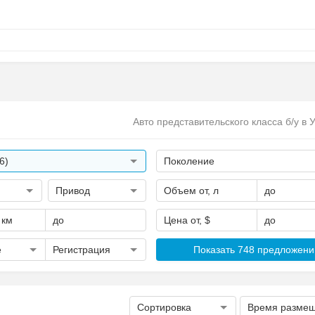
Авто представительского класса б/у в 
6)
Поколение
Привод
Объем от, л
до
 км
до
Цена от, $
до
е
Регистрация
Показать 748 предложени
Сортировка
Время разме