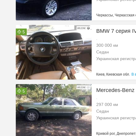
Черкассы, Черкасская 
BMW 7 серия IV
5
.
300 000 км
Седан
Украинская регист
Киев, Киевская обл.
В 
Mercedes-Benz 
5
.
297 000 км
Седан
Украинская регист
Кривой рог, Днепропет