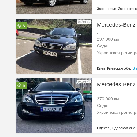
Запорожье, Запорожск
Mercedes-Benz 
5
.
297 000 км
Седан
Украинская регист
Киев, Киевская обл.
В 
Mercedes-Benz 
5
.
270 000 км
Седан
Украинская регист
Одесса, Одесская обл.