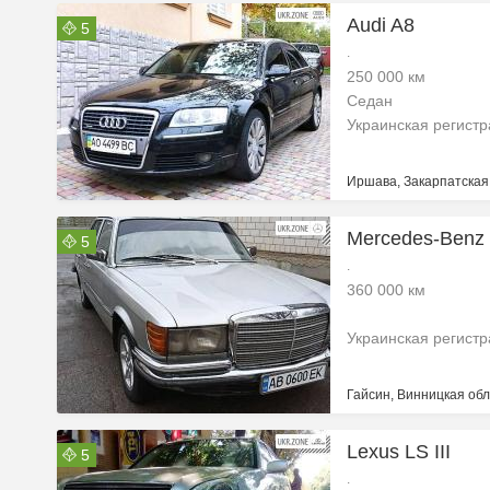
Audi A8
5
.
250 000 км
Седан
Украинская регист
Иршава, Закарпатская
Mercedes-Benz
5
.
360 000 км
Украинская регист
Гайсин, Винницкая обл
Lexus LS III
5
.