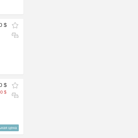
0 $
0 $
0 $
ьная цена