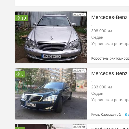
Mercedes-Benz
10
.
398 000 км
Седан
Украинская регист
Коростень, Житомирск
Mercedes-Benz 
5
.
233 000 км
Седан
Украинская регист
Киев, Киевская обл.
В 