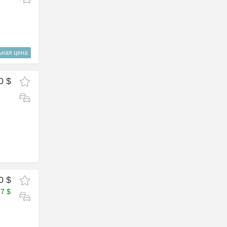
ьная цена
0 $
0 $
87 $