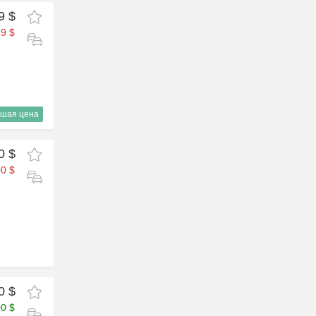
9 $
9 $
шая цена
0 $
0 $
0 $
00 $