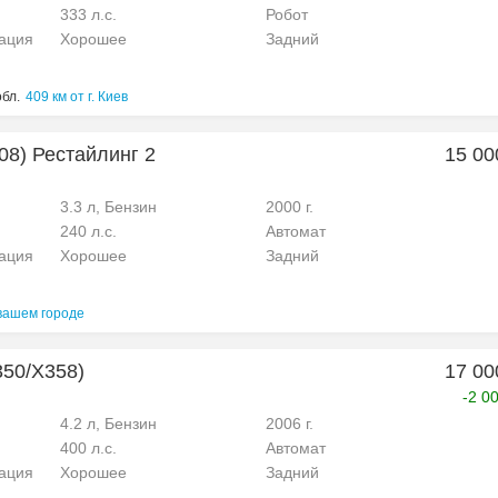
333 л.с.
Робот
рация
Хорошее
Задний
обл.
409 км от г. Киев
308) Рестайлинг 2
15 00
3.3 л, Бензин
2000 г.
240 л.с.
Автомат
рация
Хорошее
Задний
вашем городе
X350/X358)
17 00
-2 0
4.2 л, Бензин
2006 г.
400 л.с.
Автомат
рация
Хорошее
Задний