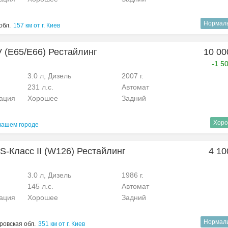
Нормал
обл.
157 км от г. Киев
 (E65/E66) Рестайлинг
10 00
-1 5
3.0 л, Дизель
2007 г.
231 л.с.
Автомат
рация
Хорошее
Задний
Хоро
вашем городе
S-Класс II (W126) Рестайлинг
4 10
3.0 л, Дизель
1986 г.
145 л.с.
Автомат
рация
Хорошее
Задний
Нормал
ровская обл.
351 км от г. Киев