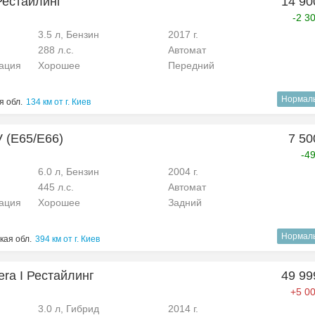
 Рестайлинг
14 90
-2 3
3.5 л, Бензин
2017 г.
288 л.с.
Автомат
рация
Хорошее
Передний
Нормал
 обл.
134 км от г. Киев
 (E65/E66)
7 50
-4
6.0 л, Бензин
2004 г.
445 л.с.
Автомат
рация
Хорошее
Задний
Нормал
кая обл.
394 км от г. Киев
ra I Рестайлинг
49 99
+5 00
3.0 л, Гибрид
2014 г.