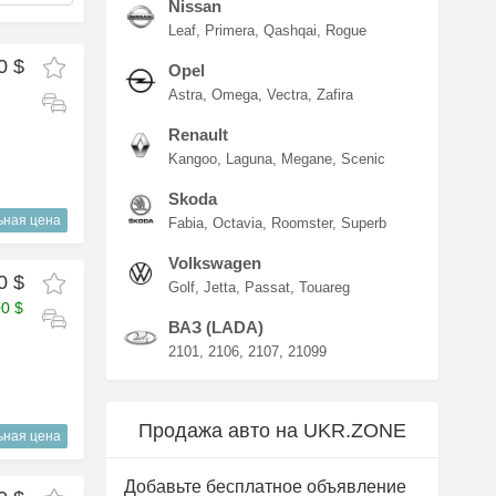
Nissan
Leaf
Primera
Qashqai
Rogue
0 $
Opel
Astra
Omega
Vectra
Zafira
Renault
Kangoo
Laguna
Megane
Scenic
Skoda
ьная цена
Fabia
Octavia
Roomster
Superb
Volkswagen
0 $
Golf
Jetta
Passat
Touareg
00 $
ВАЗ (LADA)
2101
2106
2107
21099
Продажа авто на UKR.ZONE
ьная цена
Добавьте бесплатное объявление