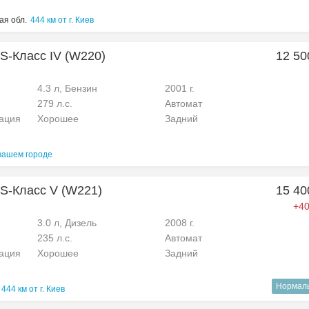
ая обл.
444 км от г. Киев
S-Класс IV (W220)
12 50
4.3 л, Бензин
2001 г.
279 л.с.
Автомат
рация
Хорошее
Задний
вашем городе
S-Класс V (W221)
15 40
+40
3.0 л, Дизель
2008 г.
235 л.с.
Автомат
рация
Хорошее
Задний
Нормал
444 км от г. Киев