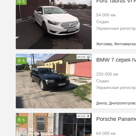
Ford Taurus VI
5
.
54 000 км
Седан
Украинская регист
Житомир, Житомирская
BMW 7 серия IV
5
.
250 000 км
Седан
Украинская регист
Днепр, Днепропетровс
Porsche Paname
5
.
64 000 км