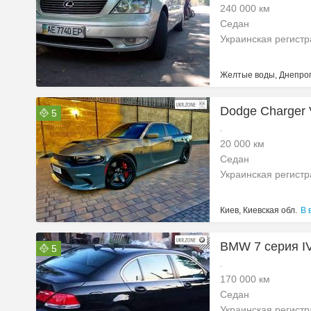
240 000 км
Седан
Украинская регист
Желтые воды, Днепроп
Dodge Charger 
5
.
20 000 км
Седан
Украинская регист
Киев, Киевская обл.
В 
BMW 7 серия IV
5
.
170 000 км
Седан
Украинская регист