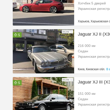
Хэтчбек 5 дверей
Украинская регист
Харьков, Харьковская 
Jaguar XJ II (X
5
.
216 000 км
Седан
Украинская регист
Киев, Киевская обл.
В 
Jaguar XJ III (
5
.
151 000 км
Седан
Украинская регист