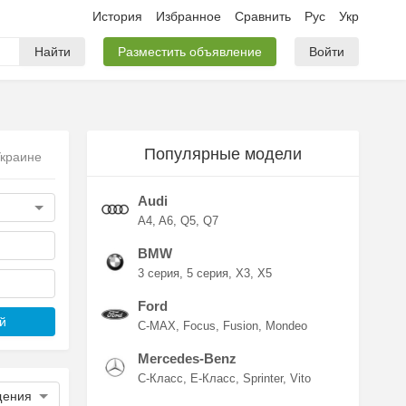
История
Избранное
Сравнить
Рус
Укр
Найти
Разместить объявление
Войти
Популярные модели
Украине
Audi
A4
A6
Q5
Q7
BMW
3 серия
5 серия
X3
X5
Ford
й
C-MAX
Focus
Fusion
Mondeo
Mercedes-Benz
C-Класс
E-Класс
Sprinter
Vito
щения