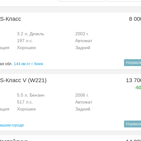
 S-Класс
8 00
3.2 л, Дизель
2002 г.
197 л.с.
Автомат
рация
Хорошее
Задний
Нормал
ая обл.
144 км от г. Киев
S-Класс V (W221)
13 70
-6
5.5 л, Бензин
2006 г.
517 л.с.
Автомат
рация
Хорошее
Задний
Нормал
вашем городе