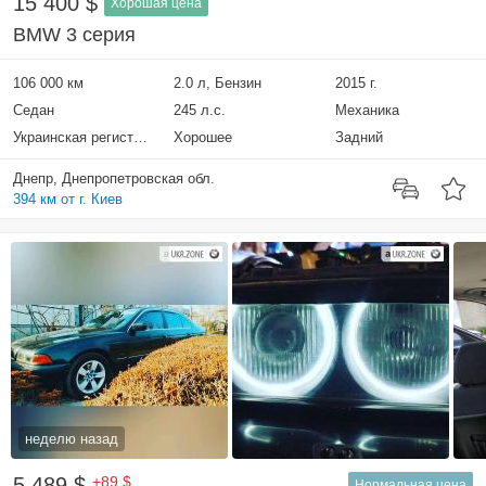
15 400 $
Хорошая цена
BMW 3 серия
106 000 км
2.0 л, Бензин
2015 г.
Седан
245 л.с.
Механика
Украинская регистрация
Хорошее
Задний
Днепр, Днепропетровская обл.
394 км от г. Киев
неделю назад
5 489 $
+89 $
Нормальная цена