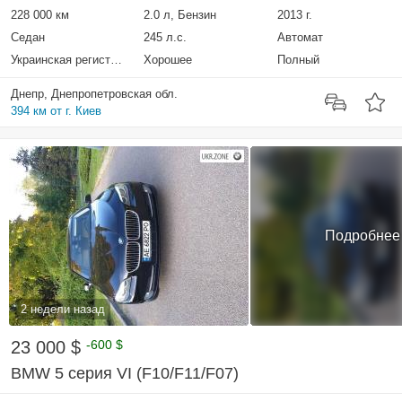
228 000 км
2.0 л, Бензин
2013 г.
Седан
245 л.с.
Автомат
Украинская регистрация
Хорошее
Полный
Днепр, Днепропетровская обл.
394 км от г. Киев
Подробнее
2 недели назад
23 000 $
-600 $
BMW 5 серия VI (F10/F11/F07)