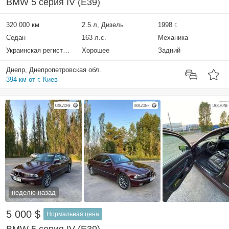
BMW 5 серия IV (E39)
320 000 км
2.5 л, Дизель
1998 г.
Седан
163 л.с.
Механика
Украинская регистрация
Хорошее
Задний
Днепр, Днепропетровская обл.
394 км от г. Киев
неделю назад
5 000 $
Нормальная цена