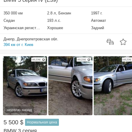
BMW 5 серия IV (E39)
350 000 км
2.8 л, Бензин
1997 г.
Седан
193 л.с.
Автомат
Украинская регистрация
Хорошее
Задний
Днепр, Днепропетровская обл.
394 км от г. Киев
неделю назад
5 500 $
Нормальная цена
BMW 3 серия