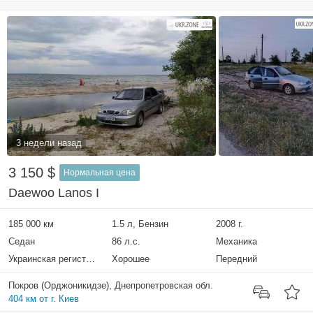
3 недели назад
3 150 $
Нормальная цена
Daewoo Lanos I
185 000 км
1.5 л, Бензин
2008 г.
Седан
86 л.с.
Механика
Украинская регистрация
Хорошее
Передний
Покров (Орджоникидзе), Днепропетровская обл.
404 км от г. Киев