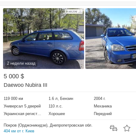
2 недели назад
5 000 $
Daewoo Nubira III
119 000 км
1.6 л, Бензин
2004 г.
Универсал 5 дверей
110 л.с.
Механика
Украинская регистрация
Хорошее
Передний
Покров (Орджоникидзе), Днепропетровская обл.
404 км от г. Киев