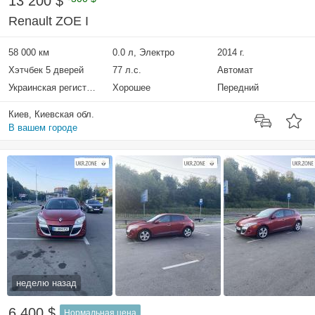
13 200 $
Renault ZOE I
58 000 км
0.0 л, Электро
2014 г.
Хэтчбек 5 дверей
77 л.с.
Автомат
Украинская регистрация
Хорошее
Передний
Киев, Киевская обл.
В вашем городе
неделю назад
6 400 $
Нормальная цена