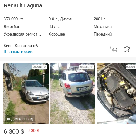
Renault Laguna
350 000 км
0.0 л, Дизель
2001 г.
Лифтбек
83 л.с.
Механика
Украинская регистрация
Хорошее
Передний
Киев, Киевская обл.
В вашем городе
неделю назад
6 300 $
+200 $