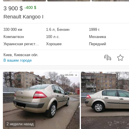
3 900 $
-400 $
Renault Kangoo I
330 000 км
1.6 л, Бензин
1999 г.
Компактвэн
100 л.с.
Механика
Украинская регистрация
Хорошее
Передний
Киев, Киевская обл.
В вашем городе
5
2 недели назад