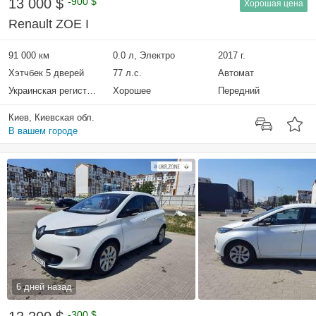
13 000 $
-900 $
Хорошая цена
Renault ZOE I
91 000 км
0.0 л, Электро
2017 г.
Хэтчбек 5 дверей
77 л.с.
Автомат
Украинская регистрация
Хорошее
Передний
Киев, Киевская обл.
В вашем городе
6 дней назад
-300 $