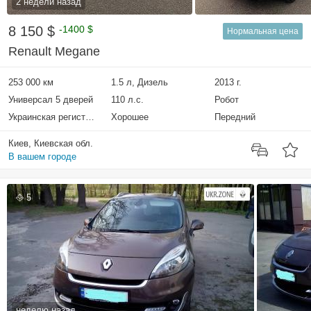
2 недели назад
8 150 $
-1400 $
Нормальная цена
Renault Megane
253 000 км
1.5 л, Дизель
2013 г.
Универсал 5 дверей
110 л.с.
Робот
Украинская регистрация
Хорошее
Передний
Киев, Киевская обл.
В вашем городе
5
неделю назад