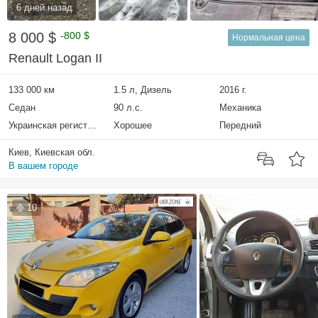
6 дней назад
8 000 $
-800 $
Нормальная цена
Renault Logan II
133 000 км
1.5 л, Дизель
2016 г.
Седан
90 л.с.
Механика
Украинская регистрация
Хорошее
Передний
Киев, Киевская обл.
В вашем городе
10