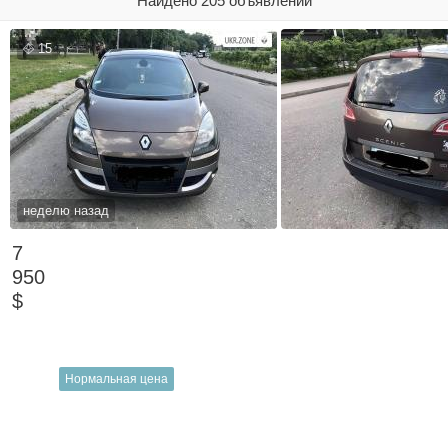
Найдено 205 объявлений
15
неделю назад
7
950
$
Нормальная цена