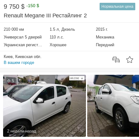
9 750 $
-150 $
Нормальная цена
Renault Megane III Рестайлинг 2
210 000 км
1.5 л, Дизель
2015 г.
Универсал 5 дверей
110 л.с.
Механика
Украинская регистрация
Хорошее
Передний
Киев, Киевская обл.
В вашем городе
5
2 недели назад