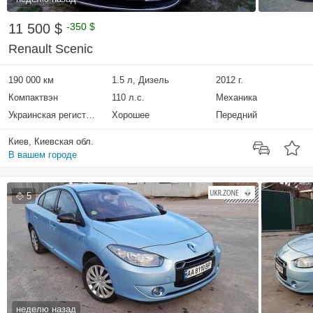
11 500 $
-350 $
Renault Scenic
190 000 км
1.5 л, Дизель
2012 г.
Компактвэн
110 л.с.
Механика
Украинская регистрация
Хорошее
Передний
Киев, Киевская обл.
В вашем городе
5
неделю назад