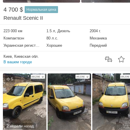
4 700 $
Нормальная цена
Renault Scenic II
223 000 км
1.5 л, Дизель
2004 г.
Компактвэн
80 л.с.
Механика
Украинская регистрация
Хорошее
Передний
Киев, Киевская обл.
В вашем городе
5
2 недели назад