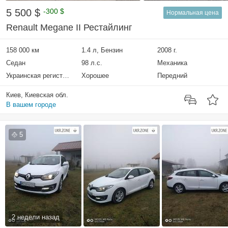
5 500 $
-300 $
Нормальная цена
Renault Megane II Рестайлинг
158 000 км
1.4 л, Бензин
2008 г.
Седан
98 л.с.
Механика
Украинская регистрация
Хорошее
Передний
Киев, Киевская обл.
В вашем городе
5
2 недели назад