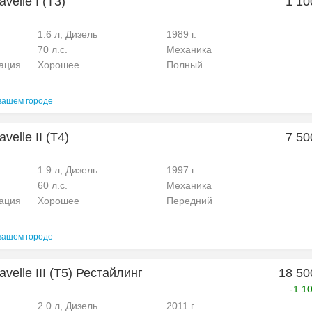
velle I (T3)
1 10
1.6 л, Дизель
1989 г.
70 л.с.
Механика
рация
Хорошее
Полный
вашем городе
velle II (T4)
7 50
1.9 л, Дизель
1997 г.
60 л.с.
Механика
рация
Хорошее
Передний
вашем городе
velle III (T5) Рестайлинг
18 50
-1 1
2.0 л, Дизель
2011 г.