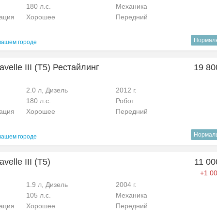
180 л.с.
Механика
рация
Хорошее
Передний
Нормал
вашем городе
velle III (T5) Рестайлинг
19 80
2.0 л, Дизель
2012 г.
180 л.с.
Робот
рация
Хорошее
Передний
Нормал
вашем городе
elle III (T5)
11 00
+1 00
1.9 л, Дизель
2004 г.
105 л.с.
Механика
рация
Хорошее
Передний