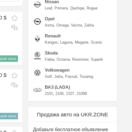
Nissan
Leaf
Primera
Qashqai
Rogue
0 $
Opel
Astra
Omega
Vectra
Zafira
Renault
Kangoo
Laguna
Megane
Scenic
Skoda
шая цена
Fabia
Octavia
Roomster
Superb
Volkswagen
0 $
Golf
Jetta
Passat
Touareg
ВАЗ (LADA)
2101
2106
2107
21099
Продажа авто на UKR.ZONE
ьная цена
Добавьте бесплатное объявление