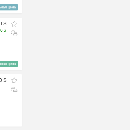
ьная цена
0 $
00 $
шая цена
0 $