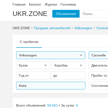
Главная
Каталог
Журнал
Госномер
UKR.ZONE
Объявления
UKR.ZONE
Продажа автомобилей
Volkswagen
Caravel
С пробегом
Volkswagen
Caravelle
Кузов
Коробка
Двигатель
Год от
до
Пробег от,
Киев
Состояни
Всего объявлений:
58 661
• За сутки:
9