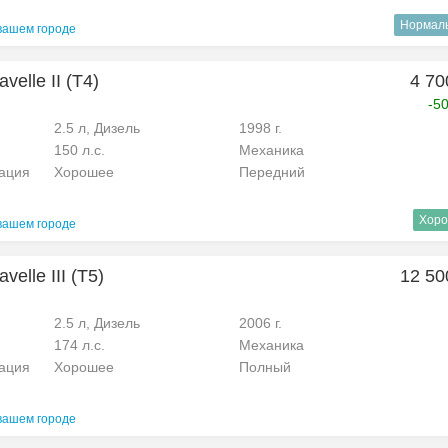
Нормал
вашем городе
velle II (T4)
4 70
-5
2.5 л, Дизель
1998 г.
150 л.с.
Механика
рация
Хорошее
Передний
Хоро
вашем городе
elle III (T5)
12 50
2.5 л, Дизель
2006 г.
174 л.с.
Механика
рация
Хорошее
Полный
вашем городе