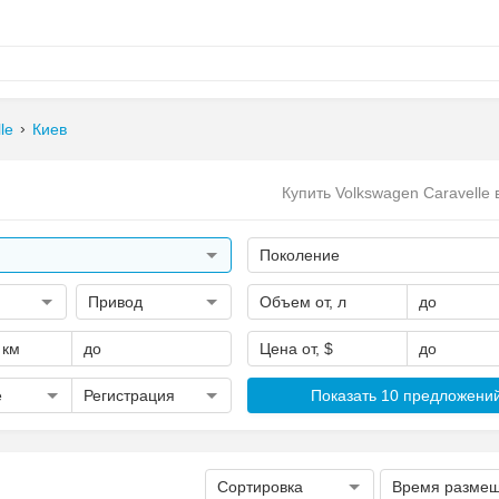
le
Киев
Купить Volkswagen Caravelle 
Поколение
Привод
Объем от, л
до
 км
до
Цена от, $
до
е
Регистрация
Показать 10 предложени
Сортировка
Время разме