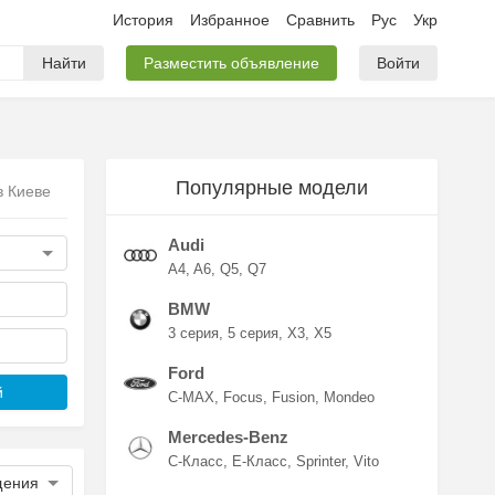
История
Избранное
Сравнить
Рус
Укр
Найти
Разместить объявление
Войти
Популярные модели
в Киеве
Audi
A4
A6
Q5
Q7
BMW
3 серия
5 серия
X3
X5
Ford
й
C-MAX
Focus
Fusion
Mondeo
Mercedes-Benz
C-Класс
E-Класс
Sprinter
Vito
щения