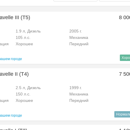
elle III (T5)
8 00
1.9 л, Дизель
2005 г.
105 л.с.
Механика
рация
Хорошее
Передний
Хоро
вашем городе
velle II (T4)
7 50
2.5 л, Дизель
1999 г.
150 л.с.
Механика
рация
Хорошее
Передний
Нормал
вашем городе