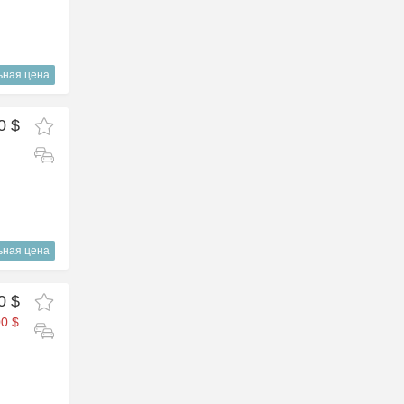
ьная цена
0 $
ьная цена
0 $
0 $