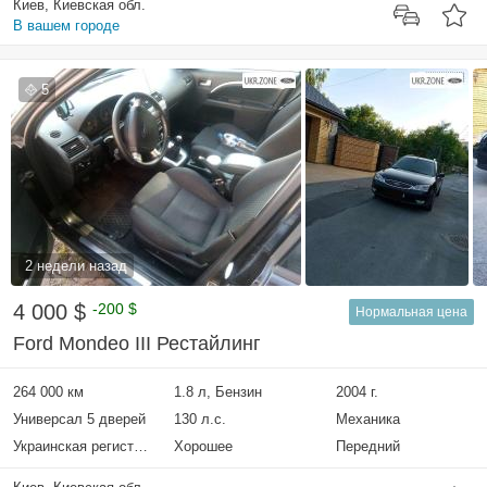
Киев, Киевская обл.
В вашем городе
5
2 недели назад
4 000 $
-200 $
Нормальная цена
Ford Mondeo III Рестайлинг
264 000 км
1.8 л, Бензин
2004 г.
Универсал 5 дверей
130 л.с.
Механика
Украинская регистрация
Хорошее
Передний