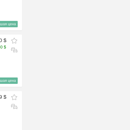
шая цена
0 $
50 $
шая цена
9 $