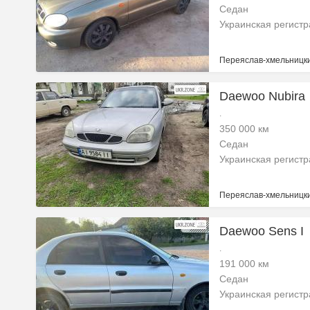
Седан
Украинская регист
Переяслав-хмельницки
Daewoo Nubira
.
350 000 км
Седан
Украинская регист
Переяслав-хмельницки
Daewoo Sens I
.
191 000 км
Седан
Украинская регист