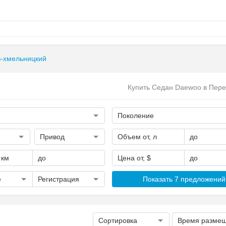
-хмельницкий
Купить Седан Daewoo в Пер
Поколение
Привод
Объем от, л
до
 км
до
Цена от, $
до
е
Регистрация
Показать 7 предложений
Сортировка
Время разме