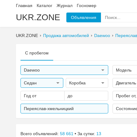
Главная
Каталог
Журнал
Госномер
UKR.ZONE
Объявления
UKR.ZONE
Продажа автомобилей
Daewoo
Переяслав
С пробегом
Daewoo
Модель
Седан
Коробка
Двигатель
Год от
до
Пробег от,
Переяслав-хмельницкий
Состояни
Всего объявлений:
58 661
• За сутки:
13