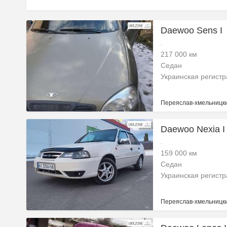
Daewoo Sens I
.
217 000 км
Седан
Украинская регист
Переяслав-хмельницки
Daewoo Nexia I
.
159 000 км
Седан
Украинская регист
Переяслав-хмельницки