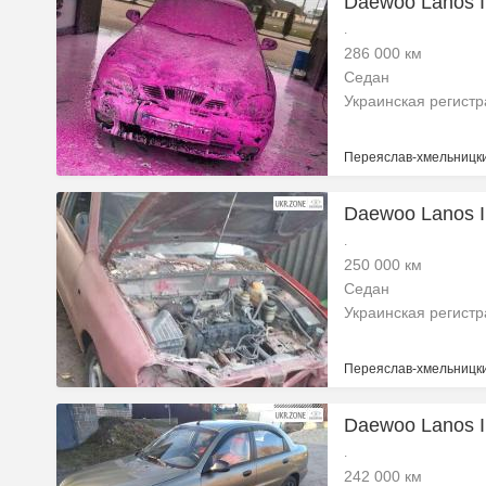
Daewoo Lanos I
.
286 000 км
Седан
Украинская регист
Переяслав-хмельницки
Daewoo Lanos I
.
250 000 км
Седан
Украинская регист
Переяслав-хмельницки
Daewoo Lanos I
.
242 000 км