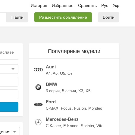
История
Избранное
Сравнить
Рус
Укр
Найти
Разместить объявление
Войти
Популярные модели
еяславе
Audi
A4
A6
Q5
Q7
BMW
3 серия
5 серия
X3
X5
Ford
C-MAX
Focus
Fusion
Mondeo
Mercedes-Benz
C-Класс
E-Класс
Sprinter
Vito
щения