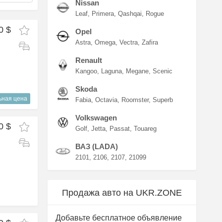
Nissan
Leaf
Primera
Qashqai
Rogue
0 $
Opel
Astra
Omega
Vectra
Zafira
Renault
Kangoo
Laguna
Megane
Scenic
Skoda
ьная цена
Fabia
Octavia
Roomster
Superb
Volkswagen
0 $
Golf
Jetta
Passat
Touareg
ВАЗ (LADA)
2101
2106
2107
21099
Продажа авто на UKR.ZONE
Добавьте бесплатное объявление