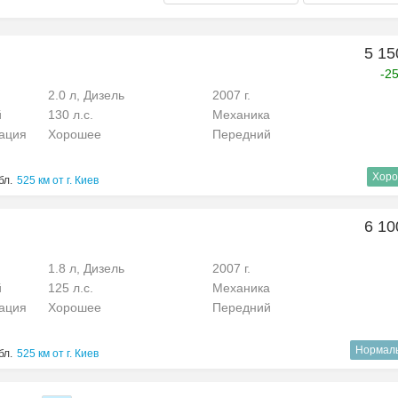
5 15
-2
2.0 л, Дизель
2007 г.
й
130 л.с.
Механика
рация
Хорошее
Передний
Хоро
бл.
525 км от г. Киев
6 10
1.8 л, Дизель
2007 г.
й
125 л.с.
Механика
рация
Хорошее
Передний
Нормал
бл.
525 км от г. Киев