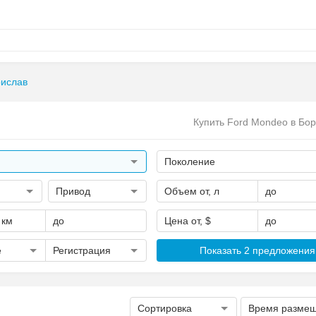
ислав
Купить Ford Mondeo в Бо
Поколение
Привод
Объем от, л
до
 км
до
Цена от, $
до
е
Регистрация
Показать 2 предложения
Сортировка
Время разме