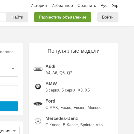
История
Избранное
Сравнить
Рус
Укр
Найти
Разместить объявление
Войти
Популярные модели
риславе
Audi
A4
A6
Q5
Q7
BMW
3 серия
5 серия
X3
X5
Ford
C-MAX
Focus
Fusion
Mondeo
Mercedes-Benz
C-Класс
E-Класс
Sprinter
Vito
щения