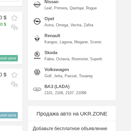
Nissan
Leaf
Primera
Qashqai
Rogue
0 $
Opel
50 $
Astra
Omega
Vectra
Zafira
Renault
Kangoo
Laguna
Megane
Scenic
Skoda
шая цена
Fabia
Octavia
Roomster
Superb
Volkswagen
0 $
Golf
Jetta
Passat
Touareg
ВАЗ (LADA)
2101
2106
2107
21099
Продажа авто на UKR.ZONE
ьная цена
Добавьте бесплатное объявление