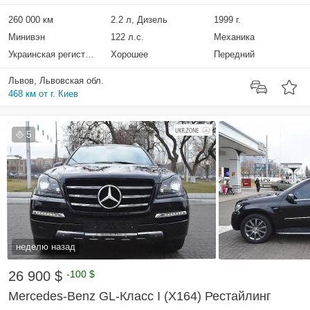
260 000 км
2.2 л, Дизель
1999 г.
Минивэн
122 л.с.
Механика
Украинская регистрация
Хорошее
Передний
Львов, Львовская обл.
468 км от г. Киев
5
неделю назад
26 900 $
-100 $
Mercedes-Benz GL-Класс I (X164) Рестайлинг