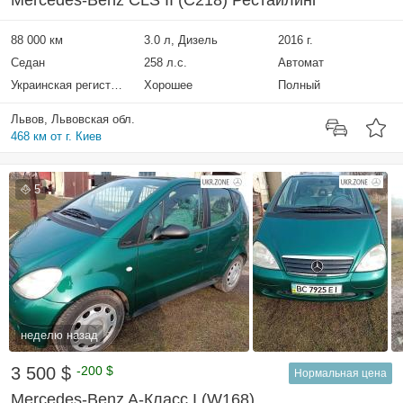
Mercedes-Benz CLS II (C218) Рестайлинг
88 000 км
3.0 л, Дизель
2016 г.
Седан
258 л.с.
Автомат
Украинская регистрация
Хорошее
Полный
Львов, Львовская обл.
468 км от г. Киев
5
неделю назад
3 500 $
-200 $
Нормальная цена
Mercedes-Benz A-Класс I (W168)