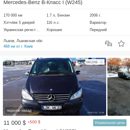
Mercedes-Benz B-Класс I (W245)
170 000 км
1.7 л, Бензин
2006 г.
Хэтчбек 5 дверей
116 л.с.
Вариатор
Украинская регистрация
Хорошее
Передний
Львов, Львовская обл.
468 км от г. Киев
5
неделю назад
11 000 $
+500 $
Нормальная цена