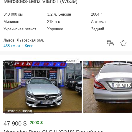
Mercedes-Benz Viano I (W639)
340 000 км
3.2 л, Бензин
2004 г.
Минивэн
218 л.с.
Автомат
Украинская регистрация
Хорошее
Задний
Львов, Львовская обл.
468 км от г. Киев
5
неделю назад
47 900 $
-2000 $