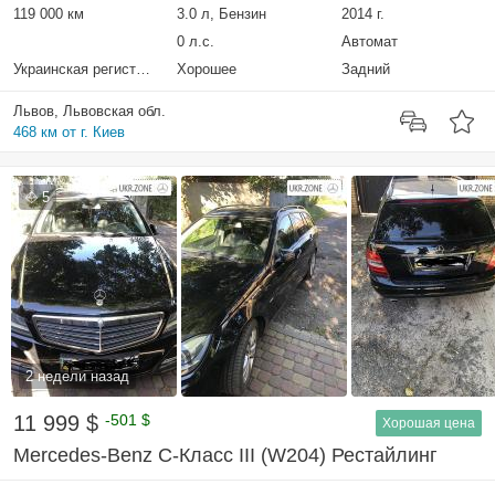
119 000 км
3.0 л, Бензин
2014 г.
0 л.с.
Автомат
Украинская регистрация
Хорошее
Задний
Львов, Львовская обл.
468 км от г. Киев
5
2 недели назад
11 999 $
-501 $
Хорошая цена
Mercedes-Benz C-Класс III (W204) Рестайлинг