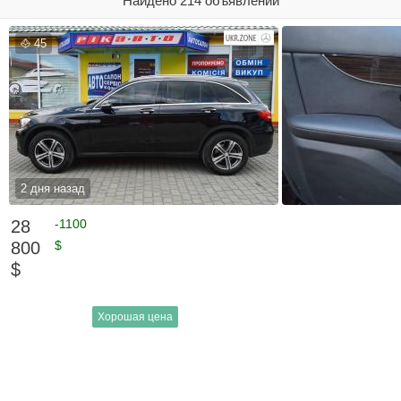
Найдено 214 объявлений
45
2 дня назад
28
-1100
800
$
$
Хорошая цена