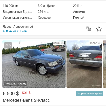
140 000 км
3.0 л, Дизель
2011 г.
Внедорожник 5 дверей
224 л.с.
Автомат
Украинская регистрация
Хорошее
Полный
Львов, Львовская обл.
468 км от г. Киев
5
неделю назад
6 500 $
+501 $
Нормальная цена
Mercedes-Benz S-Класс