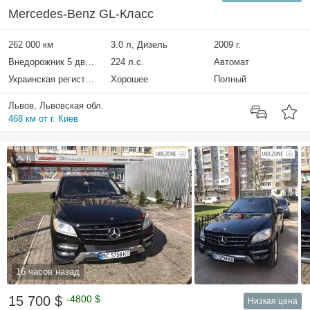
Mercedes-Benz GL-Класс
262 000 км
3.0 л, Дизель
2009 г.
Внедорожник 5 дверей
224 л.с.
Автомат
Украинская регистрация
Хорошее
Полный
Львов, Львовская обл.
468 км от г. Киев
5
16 часов назад
15 700 $
-4800 $
Низкая цена