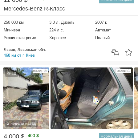
Mercedes-Benz R-Класс
250 000 км
3.0 л, Дизель
2007 г.
Минивэн
224 л.с.
Автомат
Украинская регистрация
Хорошее
Полный
Львов, Львовская обл.
468 км от г. Киев
10
2 недели назад
4 000 $
-400 $
Нормальная цена