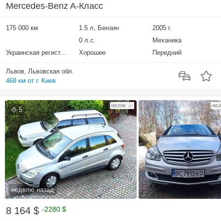
Mercedes-Benz A-Класс
175 000 км
1.5 л, Бензин
2005 г.
0 л.с.
Механика
Украинская регистрация
Хорошее
Передний
Львов, Львовская обл.
468 км от г. Киев
5
неделю назад
8 164 $
-2280 $