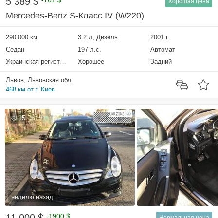
5 389 $
-761 $
Хорошая цена
Mercedes-Benz S-Класс IV (W220)
290 000 км
3.2 л, Дизель
2001 г.
Седан
197 л.с.
Автомат
Украинская регистрация
Хорошее
Задний
Львов, Львовская обл.
468 км от г. Киев
15
неделю назад
11 000 $
-1900 $
Нормальная цена