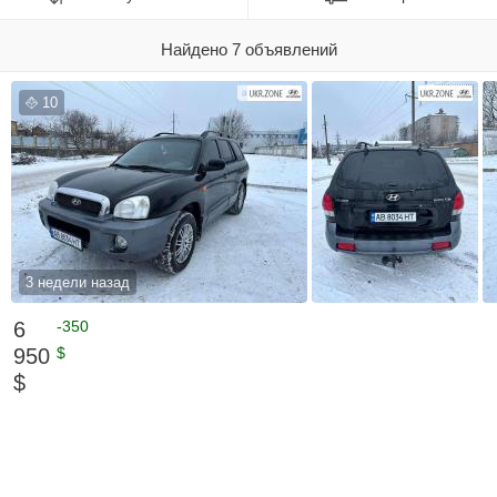
Найдено 7 объявлений
10
3 недели назад
6
-350
950
$
$