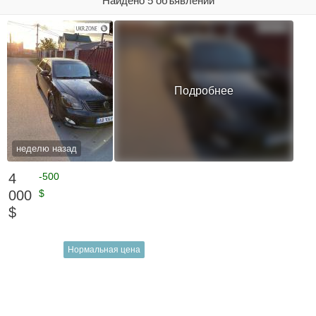
Найдено 5 объявлений
Подробнее
неделю назад
4
-500
000
$
$
Нормальная цена