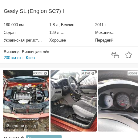
Geely SL (Englon SC7) I
180 000 км
1.8 л, Бензин
2011 г.
Седан
139 л.с.
Механика
Украинская регистрация
Хорошее
Передний
Винница, Винницкая обл.
200 км от г. Киев
3 недели назад