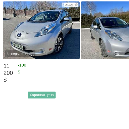
4 недели назад
11
-100
200
$
$
Хорошая цена