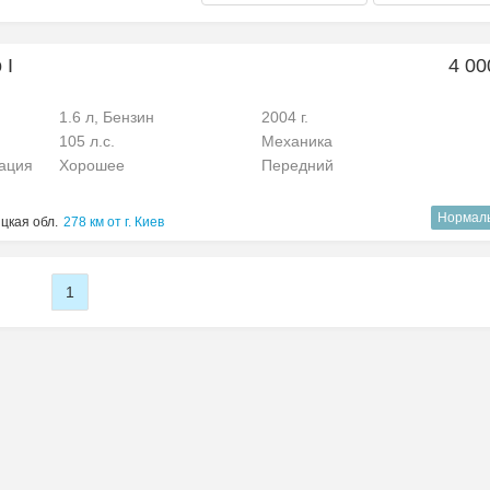
 I
4 00
1.6 л, Бензин
2004 г.
105 л.с.
Механика
рация
Хорошее
Передний
Нормал
цкая обл.
278 км от г. Киев
1