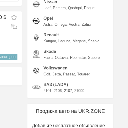
Nissan
Leaf
Primera
Qashqai
Rogue
0 $
Opel
Astra
Omega
Vectra
Zafira
Renault
Kangoo
Laguna
Megane
Scenic
Skoda
ьная цена
Fabia
Octavia
Roomster
Superb
Volkswagen
Golf
Jetta
Passat
Touareg
ВАЗ (LADA)
2101
2106
2107
21099
Продажа авто на UKR.ZONE
Добавьте бесплатное объявление