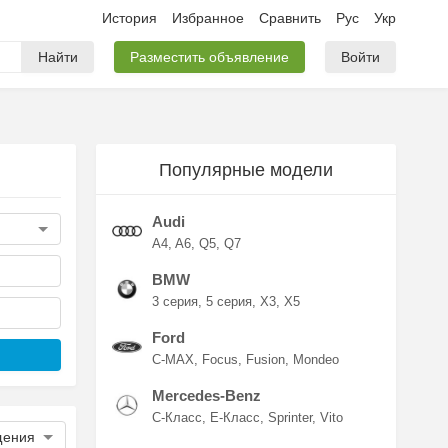
История
Избранное
Сравнить
Рус
Укр
Найти
Разместить объявление
Войти
Популярные модели
Audi
A4
A6
Q5
Q7
BMW
3 серия
5 серия
X3
X5
Ford
C-MAX
Focus
Fusion
Mondeo
Mercedes-Benz
C-Класс
E-Класс
Sprinter
Vito
щения