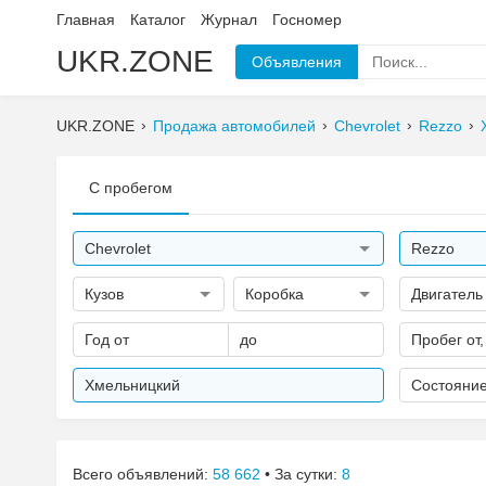
Главная
Каталог
Журнал
Госномер
UKR.ZONE
Объявления
UKR.ZONE
Продажа автомобилей
Chevrolet
Rezzo
С пробегом
Chevrolet
Rezzo
Кузов
Коробка
Двигатель
Год от
до
Пробег от,
Хмельницкий
Состояни
Всего объявлений:
58 662
• За сутки:
8