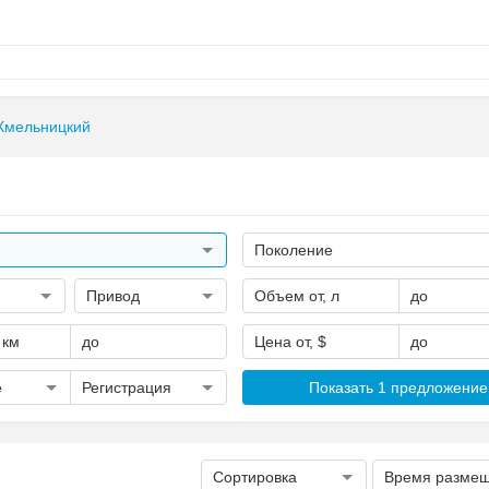
Хмельницкий
Поколение
Привод
Объем от, л
до
 км
до
Цена от, $
до
е
Регистрация
Показать 1 предложение
Сортировка
Время разме