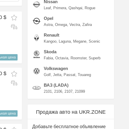
Nissan
Leaf
Primera
Qashqai
Rogue
0 $
Opel
Astra
Omega
Vectra
Zafira
Renault
Kangoo
Laguna
Megane
Scenic
Skoda
ьная цена
Fabia
Octavia
Roomster
Superb
Volkswagen
0 $
Golf
Jetta
Passat
Touareg
ВАЗ (LADA)
2101
2106
2107
21099
Продажа авто на UKR.ZONE
ьная цена
Добавьте бесплатное объявление