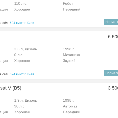
й
110 л.с.
Робот
рация
Хорошее
Передний
Нормал
я обл.
624 км от г. Киев
6 50
2.5 л, Дизель
1998 г.
0 л.с.
Механика
рация
Хорошее
Задний
Нормал
я обл.
624 км от г. Киев
sat V (B5)
3 50
1.9 л, Дизель
1998 г.
90 л.с.
Автомат
рация
Хорошее
Передний