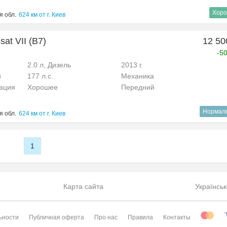
Хоро
я обл.
624 км от г. Киев
at VII (B7)
12 50
-5
2.0 л, Дизель
2013 г.
й
177 л.с.
Механика
рация
Хорошее
Передний
Нормал
я обл.
624 км от г. Киев
1
Карта сайта
Українськ
ьности
Публичная оферта
Про нас
Правила
Контакты