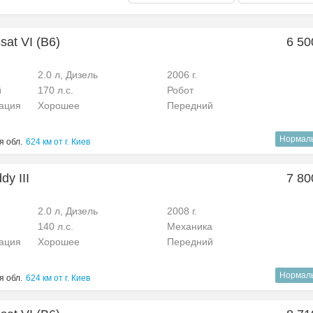
at VI (B6)
6 50
2.0 л, Дизель
2006 г.
й
170 л.с.
Робот
рация
Хорошее
Передний
Нормал
я обл.
624 км от г. Киев
y III
7 80
2.0 л, Дизель
2008 г.
140 л.с.
Механика
рация
Хорошее
Передний
Нормал
я обл.
624 км от г. Киев