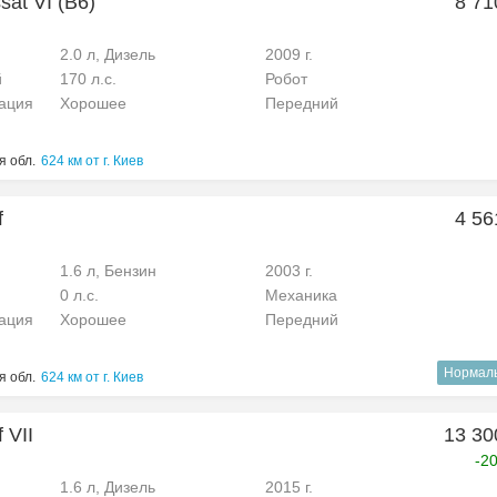
at VI (B6)
8 71
2.0 л, Дизель
2009 г.
й
170 л.с.
Робот
рация
Хорошее
Передний
я обл.
624 км от г. Киев
f
4 56
1.6 л, Бензин
2003 г.
0 л.с.
Механика
рация
Хорошее
Передний
Нормал
я обл.
624 км от г. Киев
 VII
13 30
-2
1.6 л, Дизель
2015 г.