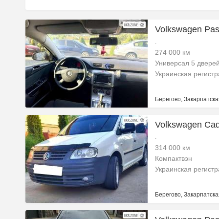
Volkswagen Pass
.
274 000 км
Универсал 5 двере
Украинская регист
Берегово, Закарпатска
Volkswagen Cadd
.
314 000 км
Компактвэн
Украинская регист
Берегово, Закарпатска