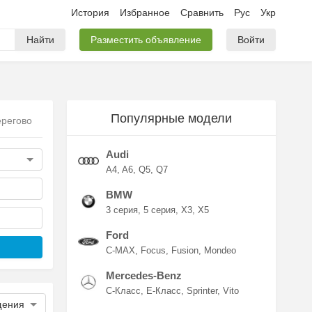
История
Избранное
Сравнить
Рус
Укр
Найти
Разместить объявление
Войти
Популярные модели
ерегово
Audi
A4
A6
Q5
Q7
BMW
3 серия
5 серия
X3
X5
Ford
C-MAX
Focus
Fusion
Mondeo
Mercedes-Benz
C-Класс
E-Класс
Sprinter
Vito
щения