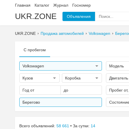
Главная
Каталог
Журнал
Госномер
UKR.ZONE
Объявления
UKR.ZONE
Продажа автомобилей
Volkswagen
Берего
С пробегом
Volkswagen
Модель
Кузов
Коробка
Двигатель
Год от
до
Пробег от,
Берегово
Состояни
Всего объявлений:
58 661
• За сутки:
14