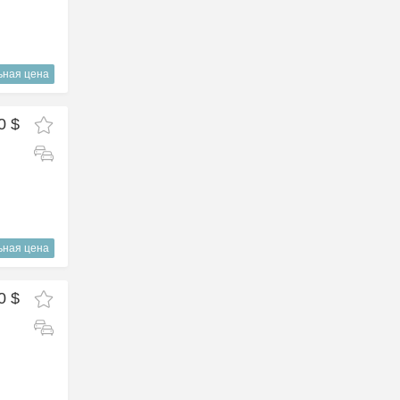
ьная цена
0 $
ьная цена
0 $