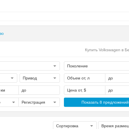
во
Купить Volkswagen в Б
Поколение
Привод
Объем от, л
до
 км
до
Цена от, $
до
е
Регистрация
Показать 8 предложений
Сортировка
Время разме