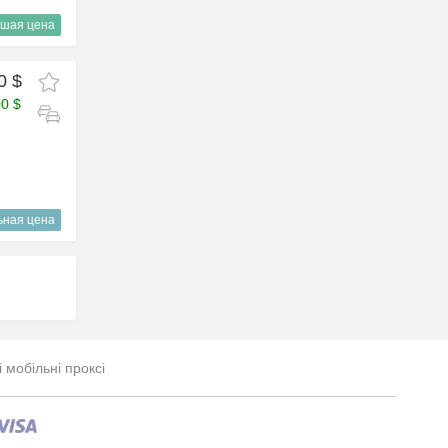
шая цена
0 $
00 $
ьная цена
і мобільні проксі