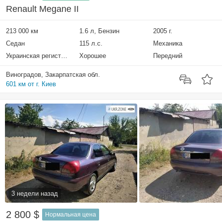
Renault Megane II
213 000 км
1.6 л, Бензин
2005 г.
Седан
115 л.с.
Механика
Украинская регистрация
Хорошее
Передний
Виноградов, Закарпатская обл.
601 км от г. Киев
3 недели назад
2 800 $
Нормальная цена