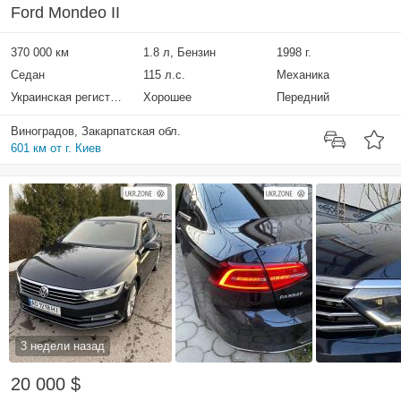
Ford Mondeo II
370 000 км
1.8 л, Бензин
1998 г.
Седан
115 л.с.
Механика
Украинская регистрация
Хорошее
Передний
Виноградов, Закарпатская обл.
601 км от г. Киев
3 недели назад
20 000 $