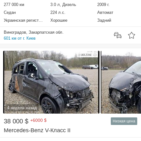
277 000 км
3.0 л, Дизель
2009 г.
Седан
224 л.с.
Автомат
Украинская регистрация
Хорошее
Задний
Виноградов, Закарпатская обл.
601 км от г. Киев
4 недели назад
38 000 $
+6000 $
Низкая цена
Mercedes-Benz V-Класс II