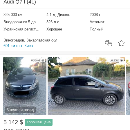
Audi Q7 I (4L)
325 000 км
4.1 л, Дизель
2008 г.
Внедорожник 5 дверей
326 л.с.
Автомат
Украинская регистрация
Хорошее
Полный
Виноградов, Закарпатская обл.
601 км от г. Киев
3 недели назад
5 142 $
Хорошая цена