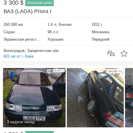
3 300 $
Хорошая цена
ВАЗ (LADA) Priora I
260 000 км
1.6 л, Бензин
2011 г.
Седан
98 л.с.
Механика
Украинская регистрация
Хорошее
Передний
Виноградов, Закарпатская обл.
601 км от г. Киев
3 недели назад