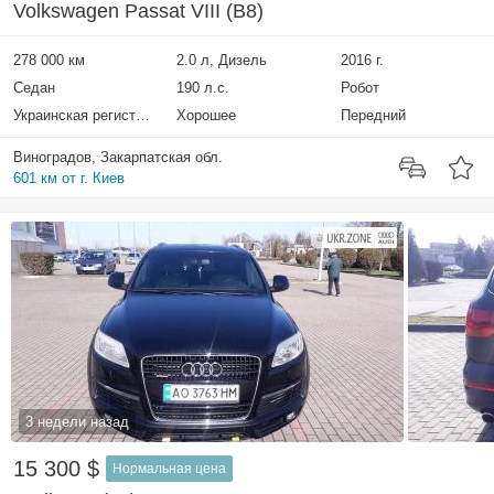
Volkswagen Passat VIII (B8)
278 000 км
2.0 л, Дизель
2016 г.
Седан
190 л.с.
Робот
Украинская регистрация
Хорошее
Передний
Виноградов, Закарпатская обл.
601 км от г. Киев
3 недели назад
15 300 $
Нормальная цена