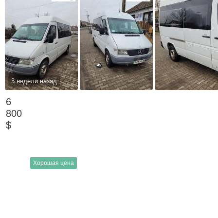
3 недели назад
6
800
$
Хорошая цена