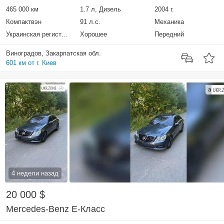
465 000 км
1.7 л, Дизель
2004 г.
Компактвэн
91 л.с.
Механика
Украинская регистрация
Хорошее
Передний
Виноградов, Закарпатская обл.
601 км от г. Киев
4 недели назад
20 000 $
Mercedes-Benz E-Класс