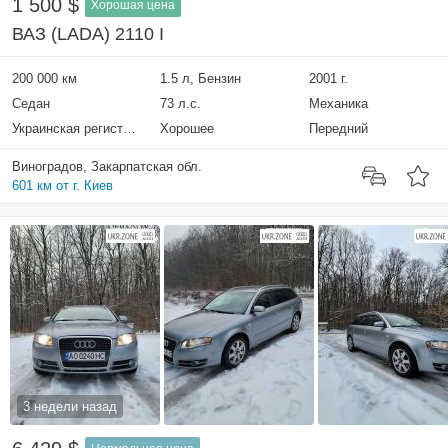
1 500 $
Хорошая цена
ВАЗ (LADA) 2110 I
200 000 км
1.5 л, Бензин
2001 г.
Седан
73 л.с.
Механика
Украинская регистрация
Хорошее
Передний
Виноградов, Закарпатская обл.
601 км от г. Киев
3 недели назад