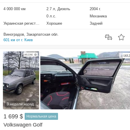
4 000 000 км
2.7 л, Дизель
2004 г.
0 л.с.
Механика
Украинская регистрация
Хорошее
Задний
Виноградов, Закарпатская обл.
601 км от г. Киев
3 недели назад
1 699 $
Нормальная цена
Volkswagen Golf