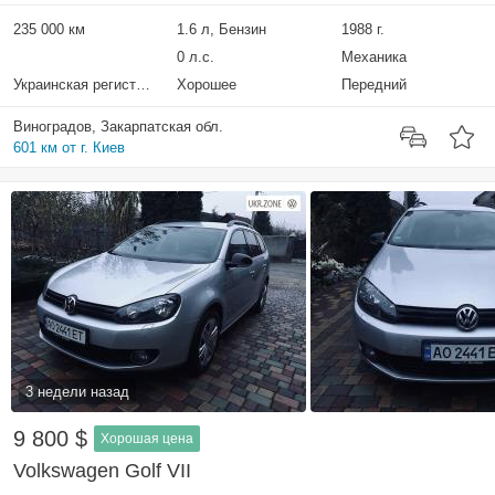
235 000 км
1.6 л, Бензин
1988 г.
0 л.с.
Механика
Украинская регистрация
Хорошее
Передний
Виноградов, Закарпатская обл.
601 км от г. Киев
3 недели назад
9 800 $
Хорошая цена
Volkswagen Golf VII