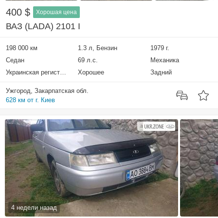
400 $
Хорошая цена
ВАЗ (LADA) 2101 I
198 000 км
1.3 л, Бензин
1979 г.
Седан
69 л.с.
Механика
Украинская регистрация
Хорошее
Задний
Ужгород, Закарпатская обл.
628 км от г. Киев
4 недели назад