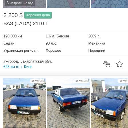
3 недели назад
2 200 $
Хорошая цена
ВАЗ (LADA) 2110 I
190 000 км
1.6 л, Бензин
2009 г.
Седан
90 л.с.
Механика
Украинская регистрация
Хорошее
Передний
Ужгород, Закарпатская обл.
628 км от г. Киев