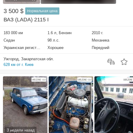
3 500 $
Нормальная цена
ВАЗ (LADA) 2115 I
183 000 км
1.6 л, Бензин
2010 г.
Седан
98 л.с.
Механика
Украинская регистрация
Хорошее
Передний
Ужгород, Закарпатская обл.
628 км от г. Киев
3 недели назад