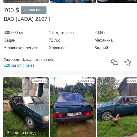
700 $
Низкая цена
ВАЗ (LADA) 2107 I
300 000 км
1.5 л, Бензин
2004 г.
Седан
72 л.с.
Механика
Украинская регистрация
Хорошее
Задний
Ужгород, Закарпатская обл.
628 км от г. Киев
3 недели назад