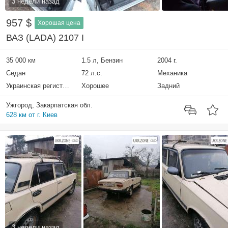
3 недели назад
957 $
Хорошая цена
ВАЗ (LADA) 2107 I
35 000 км
1.5 л, Бензин
2004 г.
Седан
72 л.с.
Механика
Украинская регистрация
Хорошее
Задний
Ужгород, Закарпатская обл.
628 км от г. Киев
3 недели назад