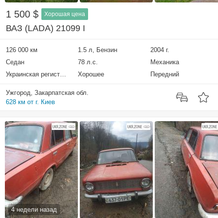
1 500 $
Хорошая цена
ВАЗ (LADA) 21099 I
126 000 км
1.5 л, Бензин
2004 г.
Седан
78 л.с.
Механика
Украинская регистрация
Хорошее
Передний
Ужгород, Закарпатская обл.
628 км от г. Киев
4 недели назад