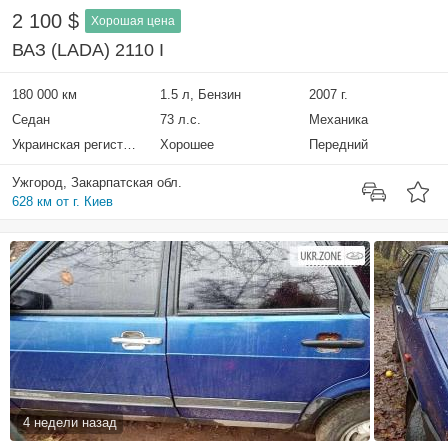
2 100 $
Хорошая цена
ВАЗ (LADA) 2110 I
180 000 км
1.5 л, Бензин
2007 г.
Седан
73 л.с.
Механика
Украинская регистрация
Хорошее
Передний
Ужгород, Закарпатская обл.
628 км от г. Киев
4 недели назад