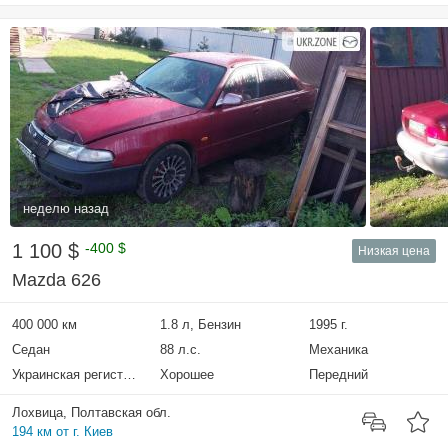
неделю назад
1 100 $
-400 $
Низкая цена
Mazda 626
400 000 км
1.8 л, Бензин
1995 г.
Седан
88 л.с.
Механика
Украинская регистрация
Хорошее
Передний
Лохвица, Полтавская обл.
194 км от г. Киев