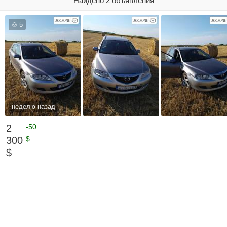
Найдено 2 объявления
5
неделю назад
2
-50
300
$
$