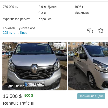
760 000 км
2.9 л, Дизель
1998 г.
0 л.с.
Механика
Украинская регистрация
Хорошее
Конотоп, Сумская обл.
208 км от г. Киев
5
6 дней назад
16 500 $
-500 $
Нормальная цена
Renault Trafic III