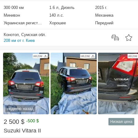
300 000 км
1.6 л, Дизель
2015 г.
Минивэн
140 л.с.
Механика
Украинская регистрация
Хорошее
Передний
Конотоп, Сумская обл.
208 км от г. Киев
5
неделю назад
2 500 $
-500 $
Низкая цена
Suzuki Vitara II