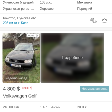
Универсал 5 дверей
103 л.с.
Механика
Украинская регистрация
Хорошее
Передний
Конотоп, Сумская обл.
208 км от г. Киев
Подробнее
неделю назад
4 800 $
+300 $
Нормальная цена
Volkswagen Golf
240 000 км
1.4 л, Бензин
2001 г.