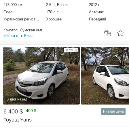
275 000 км
2.5 л, Бензин
2012 г.
Седан
170 л.с.
Автомат
Украинская регистрация
Хорошее
Передний
Конотоп, Сумская обл.
208 км от г. Киев
3 дня назад
6 400 $
-400 $
Низкая цена
Toyota Yaris