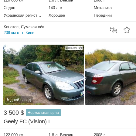
220 000 км
1.8 л, Бензин
2008 г.
Седан
140 л.с.
Механика
Украинская регистрация
Хорошее
Передний
Конотоп, Сумская обл.
208 км от г. Киев
5 дней назад
3 500 $
Нормальная цена
Geely FC (Vision) I
122 000 км
1.8 л, Бензин
2008 г.