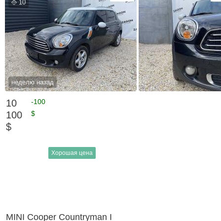
10
неделю назад
10
-100
100
$
$
Хорошая цена
MINI Cooper Countryman I