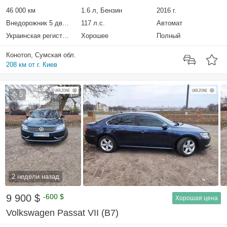
46 000 км
1.6 л, Бензин
2016 г.
Внедорожник 5 дверей
117 л.с.
Автомат
Украинская регистрация
Хорошее
Полный
Конотоп, Сумская обл.
208 км от г. Киев
5
2 недели назад
9 900 $
-600 $
Хорошая цена
Volkswagen Passat VII (B7)