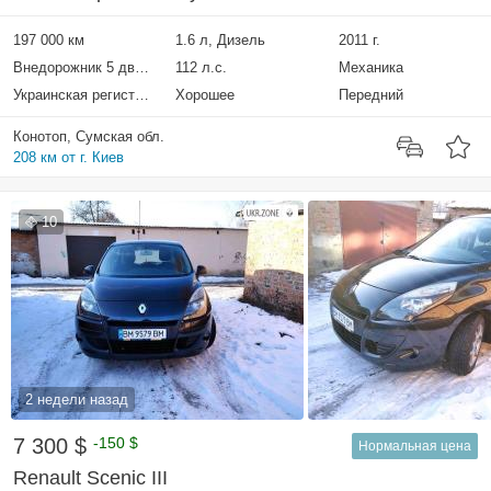
197 000 км
1.6 л, Дизель
2011 г.
Внедорожник 5 дверей
112 л.с.
Механика
Украинская регистрация
Хорошее
Передний
Конотоп, Сумская обл.
208 км от г. Киев
10
2 недели назад
7 300 $
-150 $
Нормальная цена
Renault Scenic III