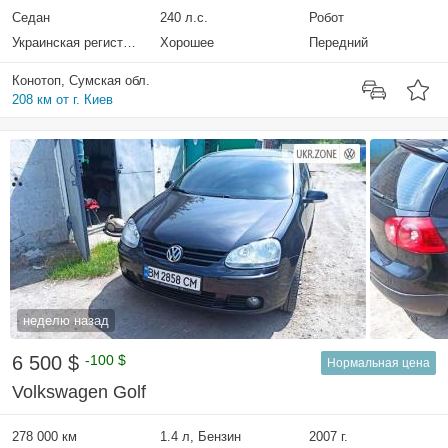
Седан
240 л.с.
Робот
Украинская регистрация
Хорошее
Передний
Конотоп, Сумская обл.
208 км от г. Киев
неделю назад
6 500 $
-100 $
Нормальная цена
Volkswagen Golf
278 000 км
1.4 л, Бензин
2007 г.