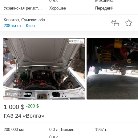
0 л.с.
Механика
Украинская регистрация
Хорошее
Передний
Конотоп, Сумская обл.
208 км от г. Киев
неделю назад
1 000 $
-200 $
ГАЗ 24 «Волга»
200 000 км
0.0 л, Бензин
1967 г.
0 л.с.