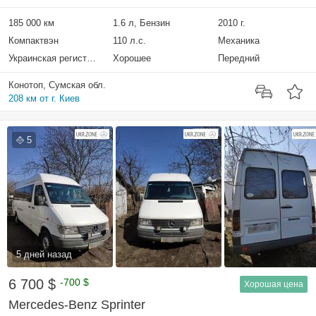
185 000 км
1.6 л, Бензин
2010 г.
Компактвэн
110 л.с.
Механика
Украинская регистрация
Хорошее
Передний
Конотоп, Сумская обл.
208 км от г. Киев
5
5 дней назад
6 700 $
-700 $
Хорошая цена
Mercedes-Benz Sprinter