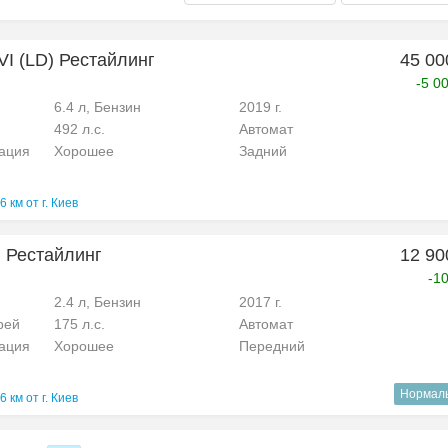
VI (LD) Рестайлинг
45 00
-5 0
6.4 л, Бензин
2019 г.
492 л.с.
Автомат
рация
Хорошее
Задний
6 км от г. Киев
I Рестайлинг
12 90
-1
2.4 л, Бензин
2017 г.
рей
175 л.с.
Автомат
рация
Хорошее
Передний
Нормал
6 км от г. Киев