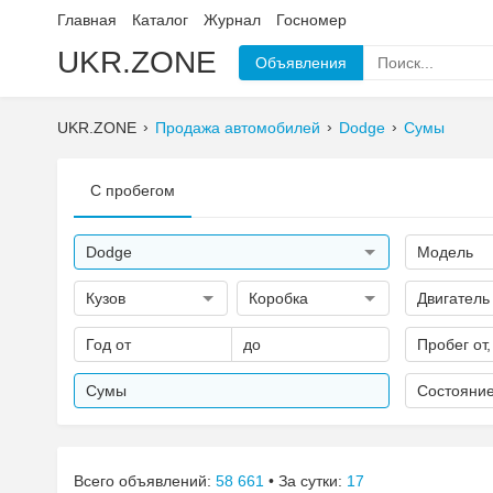
Главная
Каталог
Журнал
Госномер
UKR.ZONE
Объявления
UKR.ZONE
Продажа автомобилей
Dodge
Сумы
С пробегом
Dodge
Модель
Кузов
Коробка
Двигатель
Год от
до
Пробег от,
Сумы
Состояни
Всего объявлений:
58 661
• За сутки:
17