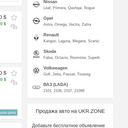
Nissan
Leaf
Primera
Qashqai
Rogue
0 $
Opel
00 $
Astra
Omega
Vectra
Zafira
Renault
Kangoo
Laguna
Megane
Scenic
Skoda
Fabia
Octavia
Roomster
Superb
Volkswagen
0 $
Golf
Jetta
Passat
Touareg
00 $
ВАЗ (LADA)
2101
2106
2107
21099
Продажа авто на UKR.ZONE
ьная цена
Добавьте бесплатное объявление