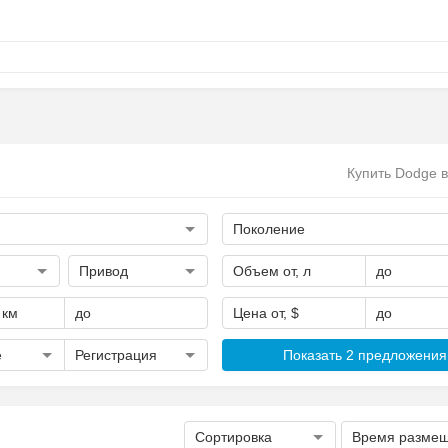
Купить Dodge 
Поколение
Привод
Объем от, л
до
 км
до
Цена от, $
до
е
Регистрация
Показать 2 предложения
Сортировка
Время разме