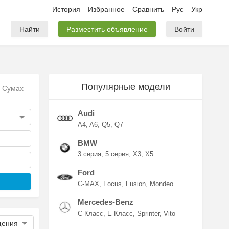
История
Избранное
Сравнить
Рус
Укр
Найти
Разместить объявление
Войти
Популярные модели
в Сумах
Audi
A4
A6
Q5
Q7
BMW
3 серия
5 серия
X3
X5
Ford
C-MAX
Focus
Fusion
Mondeo
Mercedes-Benz
C-Класс
E-Класс
Sprinter
Vito
щения