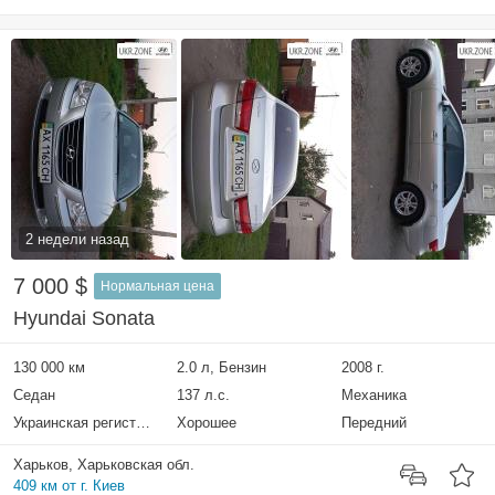
2 недели назад
7 000 $
Нормальная цена
Hyundai Sonata
130 000 км
2.0 л, Бензин
2008 г.
Седан
137 л.с.
Механика
Украинская регистрация
Хорошее
Передний
Харьков, Харьковская обл.
409 км от г. Киев