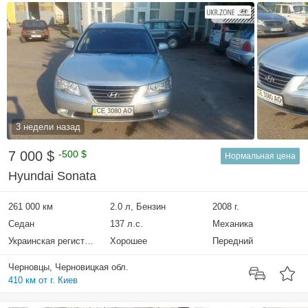
3 недели назад
7 000 $
-500 $
Нормальная цена
Hyundai Sonata
261 000 км
2.0 л, Бензин
2008 г.
Седан
137 л.с.
Механика
Украинская регистрация
Хорошее
Передний
Черновцы, Черновицкая обл.
410 км от г. Киев