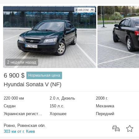
2 недели назад
6 900 $
Нормальная цена
Hyundai Sonata V (NF)
220 000 км
2.0 л, Дизель
2008 г.
Седан
150 л.с.
Механика
Украинская регистрация
Хорошее
Передний
Ровно, Ровенская обл.
303 км от г. Киев