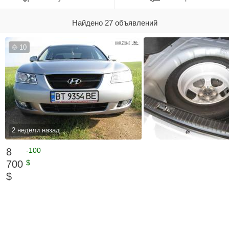
Найдено 27 объявлений
10
2 недели назад
8
-100
700
$
$