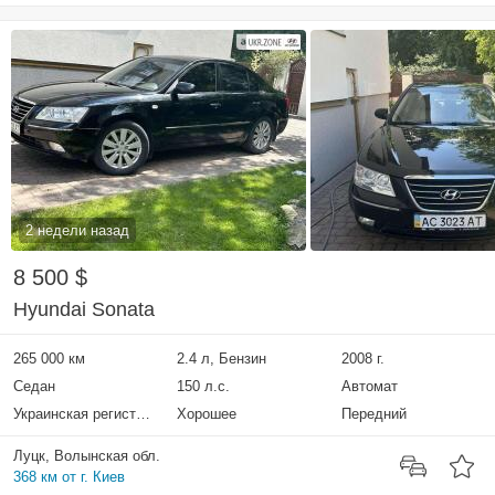
2 недели назад
8 500 $
Hyundai Sonata
265 000 км
2.4 л, Бензин
2008 г.
Седан
150 л.с.
Автомат
Украинская регистрация
Хорошее
Передний
Луцк, Волынская обл.
368 км от г. Киев