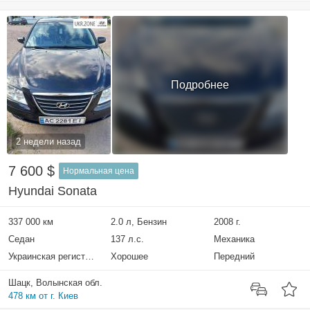
Подробнее
2 недели назад
7 600 $
Нормальная цена
Hyundai Sonata
337 000 км
2.0 л, Бензин
2008 г.
Седан
137 л.с.
Механика
Украинская регистрация
Хорошее
Передний
Шацк, Волынская обл.
478 км от г. Киев