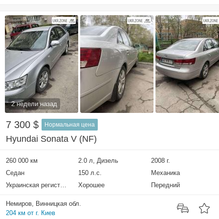
2 недели назад
7 300 $
Нормальная цена
Hyundai Sonata V (NF)
260 000 км
2.0 л, Дизель
2008 г.
Седан
150 л.с.
Механика
Украинская регистрация
Хорошее
Передний
Немиров, Винницкая обл.
204 км от г. Киев