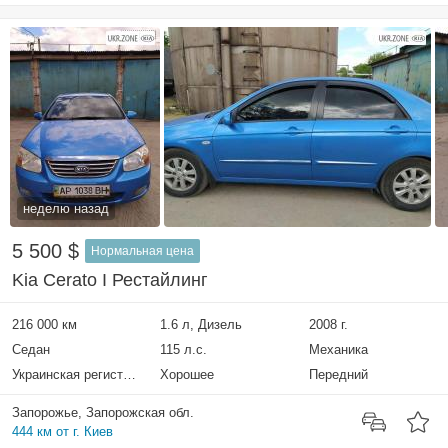
неделю назад
5 500 $
Нормальная цена
Kia Cerato I Рестайлинг
216 000 км
1.6 л, Дизель
2008 г.
Седан
115 л.с.
Механика
Украинская регистрация
Хорошее
Передний
Запорожье, Запорожская обл.
444 км от г. Киев