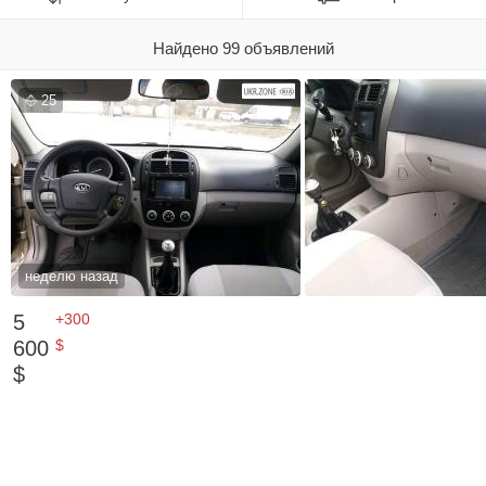
Найдено 99 объявлений
25
неделю назад
5
+300
600
$
$