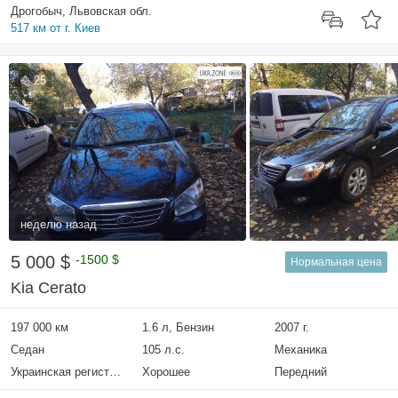
Дрогобыч, Львовская обл.
517 км от г. Киев
25
неделю назад
5 000 $
-1500 $
Нормальная цена
Kia Cerato
197 000 км
1.6 л, Бензин
2007 г.
Седан
105 л.с.
Механика
Украинская регистрация
Хорошее
Передний