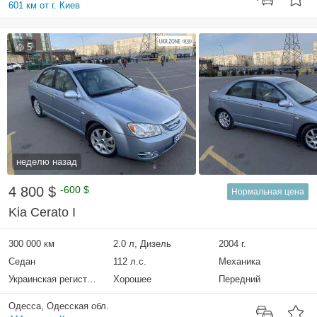
601 км от г. Киев
5
неделю назад
4 800 $
-600 $
Нормальная цена
Kia Cerato I
300 000 км
2.0 л, Дизель
2004 г.
Седан
112 л.с.
Механика
Украинская регистрация
Хорошее
Передний
Одесса, Одесская обл.