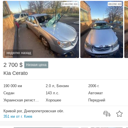
неделю назад
2 700 $
Низкая цена
Kia Cerato
190 000 км
2.0 л, Бензин
2006 г.
Седан
143 л.с.
Автомат
Украинская регистрация
Хорошее
Передний
Кривой рог, Днепропетровская обл.
351 км от г. Киев