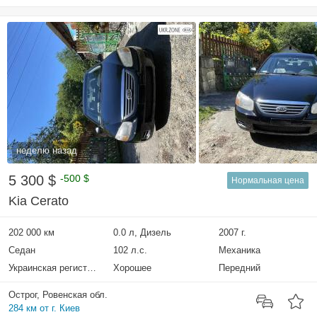
неделю назад
5 300 $
-500 $
Нормальная цена
Kia Cerato
202 000 км
0.0 л, Дизель
2007 г.
Седан
102 л.с.
Механика
Украинская регистрация
Хорошее
Передний
Острог, Ровенская обл.
284 км от г. Киев