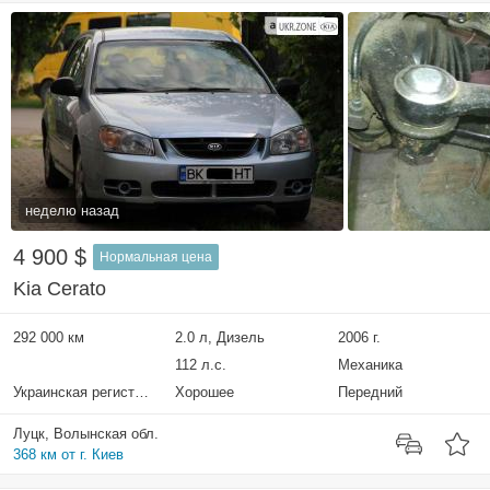
неделю назад
4 900 $
Нормальная цена
Kia Cerato
292 000 км
2.0 л, Дизель
2006 г.
112 л.с.
Механика
Украинская регистрация
Хорошее
Передний
Луцк, Волынская обл.
368 км от г. Киев