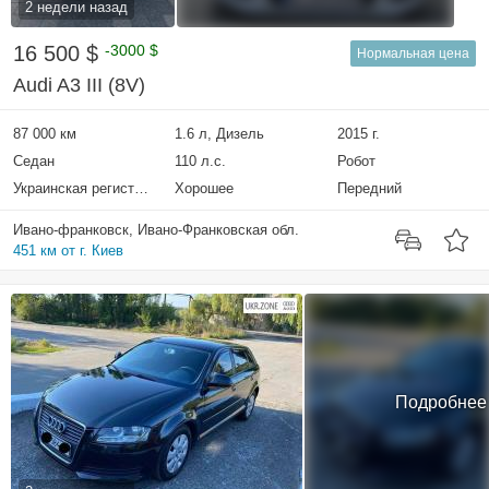
2 недели назад
16 500 $
-3000 $
Нормальная цена
Audi A3 III (8V)
87 000 км
1.6 л, Дизель
2015 г.
Седан
110 л.с.
Робот
Украинская регистрация
Хорошее
Передний
Ивано-франковск, Ивано-Франковская обл.
451 км от г. Киев
Подробнее