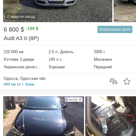
2 недели назад
6 800 $
-199 $
Нормальная цена
Audi A3 II (8P)
220 000 км
2.0 л, Дизель
2005 г.
Хэтчбек 3 двери
140 л.с.
Механика
Украинская регистрация
Хорошее
Передний
Одесса, Одесская обл.
444 км от г. Киев