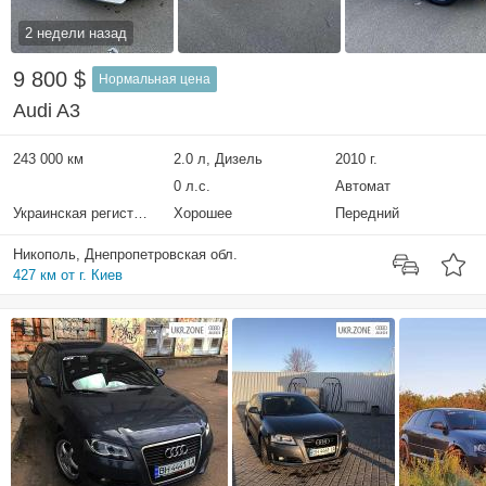
2 недели назад
9 800 $
Нормальная цена
Audi A3
243 000 км
2.0 л, Дизель
2010 г.
0 л.с.
Автомат
Украинская регистрация
Хорошее
Передний
Никополь, Днепропетровская обл.
427 км от г. Киев