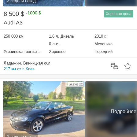
2 недели назад
8 500 $
-1000 $
Хорошая цена
Audi A3
250 000 км
1.6 л, Дизель
2010 г.
0 л.с.
Механика
Украинская регистрация
Хорошее
Передний
Ладыжин, Винницкая обл.
217 км от г. Киев
Подробнее
3 недели назад