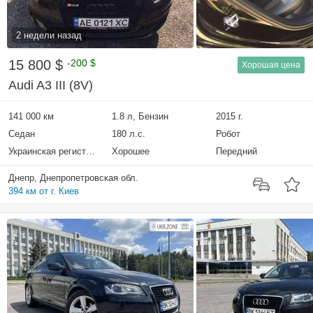
2 недели назад
15 800 $
-200 $
Хорошая цена
Audi A3 III (8V)
141 000 км
1.8 л, Бензин
2015 г.
Седан
180 л.с.
Робот
Украинская регистрация
Хорошее
Передний
Днепр, Днепропетровская обл.
394 км от г. Киев