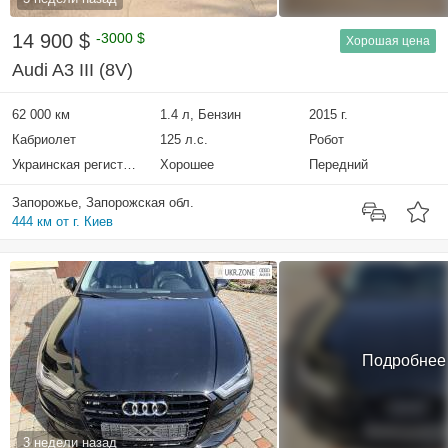
14 900 $
-3000 $
Хорошая цена
Audi A3 III (8V)
62 000 км
1.4 л, Бензин
2015 г.
Кабриолет
125 л.с.
Робот
Украинская регистрация
Хорошее
Передний
Запорожье, Запорожская обл.
444 км от г. Киев
Подробнее
3 недели назад