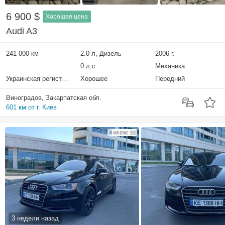
6 900 $
Хорошая цена
Audi A3
241 000 км
2.0 л, Дизель
2006 г.
0 л.с.
Механика
Украинская регистрация
Хорошее
Передний
Виноградов, Закарпатская обл.
601 км от г. Киев
3 недели назад