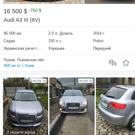
16 500 $
-750 $
Audi A3 III (8V)
95 000 км
2.0 л, Дизель
2014 г.
Седан
150 л.с.
Робот
Украинская регистрация
Хорошее
Передний
Львов, Львовская обл.
468 км от г. Киев
3 недели назад