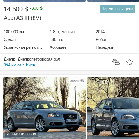
14 500 $
-300 $
Нормальная цена
Audi A3 III (8V)
180 000 км
1.8 л, Бензин
2014 г.
Седан
180 л.с.
Робот
Украинская регистрация
Хорошее
Передний
Днепр, Днепропетровская обл.
394 км от г. Киев
3 недели назад