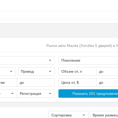
Рынок авто Mazda (Хэтчбек 5 дверей) в 
Поколение
Привод
Объем от, л
до
 км
до
Цена от, $
до
е
Регистрация
Показать 201 предложени
Сортировка
Время разме