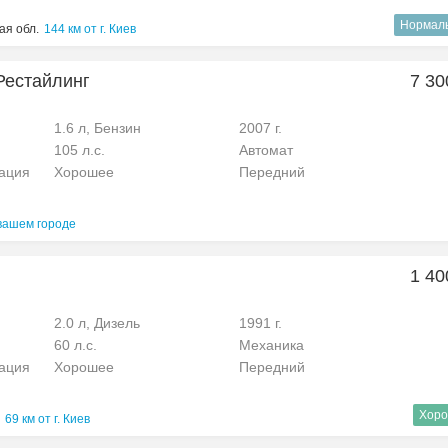
Нормал
ая обл.
144 км от г. Киев
 Рестайлинг
7 30
1.6 л, Бензин
2007 г.
105 л.с.
Автомат
рация
Хорошее
Передний
вашем городе
1 40
2.0 л, Дизель
1991 г.
60 л.с.
Механика
рация
Хорошее
Передний
Хоро
69 км от г. Киев