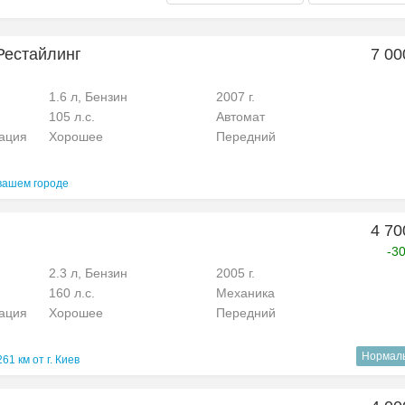
 Рестайлинг
7 00
1.6 л, Бензин
2007 г.
105 л.с.
Автомат
рация
Хорошее
Передний
вашем городе
4 70
-3
2.3 л, Бензин
2005 г.
160 л.с.
Механика
рация
Хорошее
Передний
Нормал
261 км от г. Киев