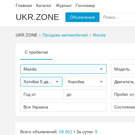
Главная
Каталог
Журнал
Госномер
UKR.ZONE
Объявления
UKR.ZONE
Продажа автомобилей
Mazda
С пробегом
Mazda
Модель
Хэтчбек 5 дверей
Коробка
Двигатель
Год от
до
Пробег от,
Вся Украина
Состояни
Всего объявлений:
58 661
• За сутки:
9