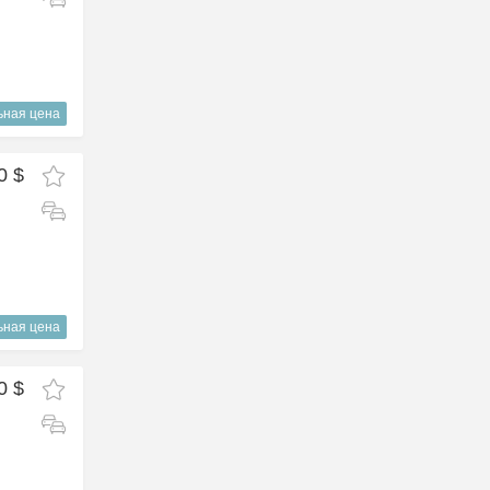
ьная цена
0 $
ьная цена
0 $