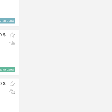
ьная цена
0 $
шая цена
0 $