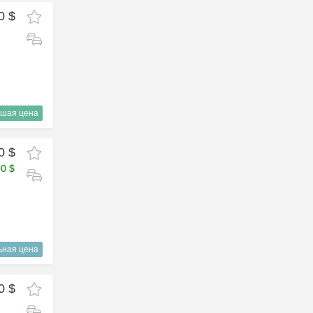
0 $
шая цена
0 $
00 $
ьная цена
0 $