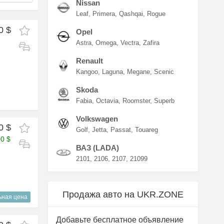
Nissan
Leaf
Primera
Qashqai
Rogue
0 $
Opel
Astra
Omega
Vectra
Zafira
Renault
Kangoo
Laguna
Megane
Scenic
Skoda
Fabia
Octavia
Roomster
Superb
Volkswagen
0 $
Golf
Jetta
Passat
Touareg
00 $
ВАЗ (LADA)
2101
2106
2107
21099
Продажа авто на UKR.ZONE
ьная цена
Добавьте бесплатное объявление