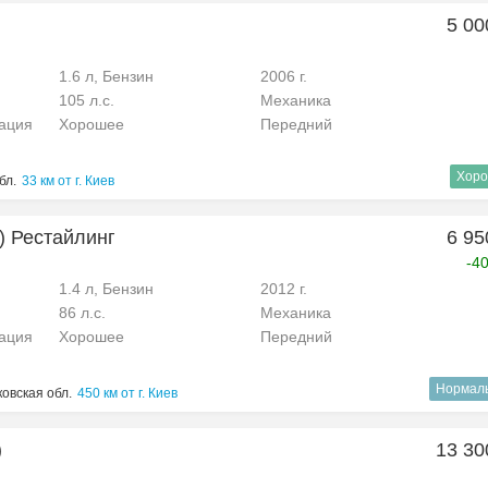
5 00
1.6 л, Бензин
2006 г.
105 л.с.
Механика
рация
Хорошее
Передний
Хоро
бл.
33 км от г. Киев
2) Рестайлинг
6 95
-4
1.4 л, Бензин
2012 г.
86 л.с.
Механика
рация
Хорошее
Передний
Нормал
овская обл.
450 км от г. Киев
)
13 30