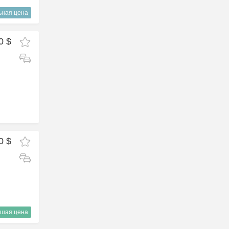
ьная цена
0 $
0 $
шая цена