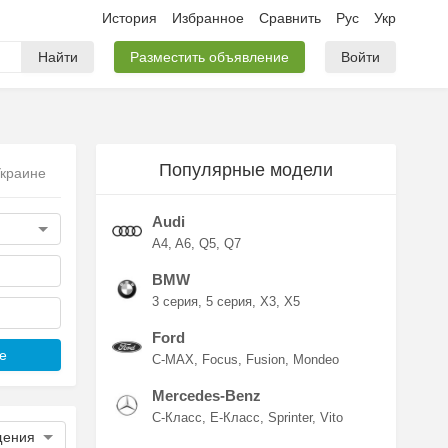
История
Избранное
Сравнить
Рус
Укр
Найти
Разместить объявление
Войти
Популярные модели
Украине
Audi
A4
A6
Q5
Q7
BMW
3 серия
5 серия
X3
X5
Ford
е
C-MAX
Focus
Fusion
Mondeo
Mercedes-Benz
C-Класс
E-Класс
Sprinter
Vito
щения