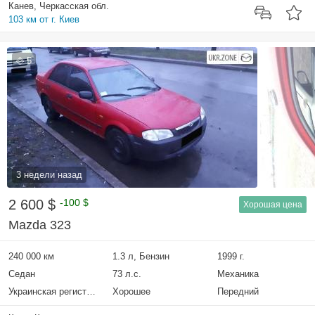
Канев, Черкасская обл.
103 км от г. Киев
5
3 недели назад
2 600 $
-100 $
Хорошая цена
Mazda 323
240 000 км
1.3 л, Бензин
1999 г.
Седан
73 л.с.
Механика
Украинская регистрация
Хорошее
Передний