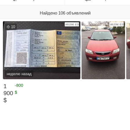
Найдено 106 объявлений
10
неделю назад
1
-800
900
$
$