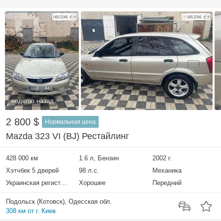
неделю назад
2 800 $
Нормальная цена
Mazda 323 VI (BJ) Рестайлинг
428 000 км
1.6 л, Бензин
2002 г.
Хэтчбек 5 дверей
98 л.с.
Механика
Украинская регистрация
Хорошее
Передний
Подольск (Котовск), Одесская обл.
308 км от г. Киев