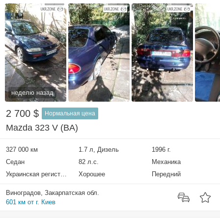
неделю назад
2 700 $
Нормальная цена
Mazda 323 V (BA)
327 000 км
1.7 л, Дизель
1996 г.
Седан
82 л.с.
Механика
Украинская регистрация
Хорошее
Передний
Виноградов, Закарпатская обл.
601 км от г. Киев