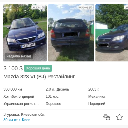
неделю назад
3 100 $
Хорошая цена
Mazda 323 VI (BJ) Рестайлинг
350 000 км
2.0 л, Дизель
2003 г.
Хэтчбек 5 дверей
101 л.с.
Механика
Украинская регистрация
Хорошее
Передний
Згуровка, Киевская обл.
89 км от г. Киев