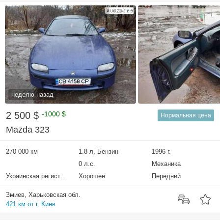
неделю назад
2 500 $
-1000 $
Нормальная цена
Mazda 323
270 000 км
1.8 л, Бензин
1996 г.
0 л.с.
Механика
Украинская регистрация
Хорошее
Передний
Змиев, Харьковская обл.
421 км от г. Киев