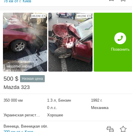
78 км от г. Киев
Позвонить
неделю назад
500 $
Низкая цена
Mazda 323
350 000 км
1.3 л, Бензин
1992 г.
0 л.с.
Механика
Украинская регистрация
Хорошее
Винница, Винницкая обл.
200 км от г. Киев