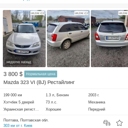
неделю назад
3 800 $
Нормальная цена
Mazda 323 VI (BJ) Рестайлинг
199 000 км
1.3 л, Бензин
2003 г.
Хэтчбек 5 дверей
73 л.с.
Механика
Украинская регистрация
Хорошее
Передний
Полтава, Полтавская обл.
303 км от г. Киев