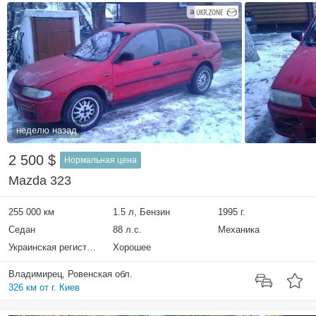
неделю назад
2 500 $
Нормальная цена
Mazda 323
255 000 км
1.5 л, Бензин
1995 г.
Седан
88 л.с.
Механика
Украинская регистрация
Хорошее
Владимирец, Ровенская обл.
326 км от г. Киев