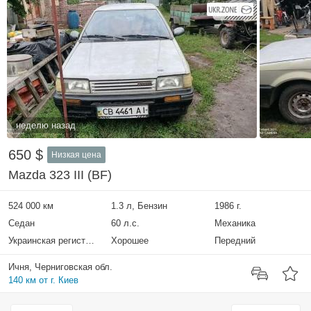
неделю назад
650 $
Низкая цена
Mazda 323 III (BF)
524 000 км
1.3 л, Бензин
1986 г.
Седан
60 л.с.
Механика
Украинская регистрация
Хорошее
Передний
Ичня, Черниговская обл.
140 км от г. Киев