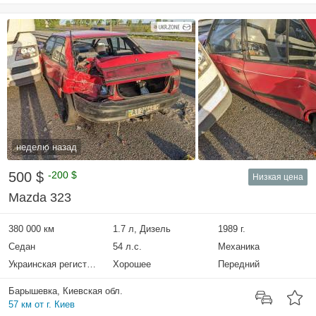
неделю назад
500 $
-200 $
Низкая цена
Mazda 323
380 000 км
1.7 л, Дизель
1989 г.
Седан
54 л.с.
Механика
Украинская регистрация
Хорошее
Передний
Барышевка, Киевская обл.
57 км от г. Киев