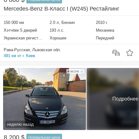
Mercedes-Benz B-Класс I (W245) Рестайлинг
150 000 км
2.0 л, Бензин
2010 г.
Хэтчбек 5 дверей
193 л.с.
Механика
Украинская регистрация
Хорошее
Передний
Рава-Русская, Львовская обл.
491 км от г. Киев
Подробнее
неделю назад
8 200 $
Нормальная цена