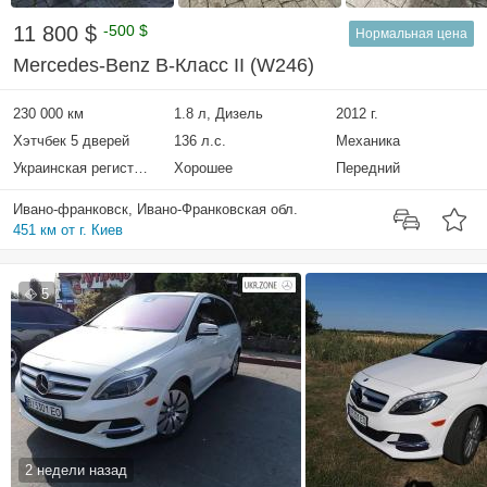
11 800 $
-500 $
Нормальная цена
Mercedes-Benz B-Класс II (W246)
230 000 км
1.8 л, Дизель
2012 г.
Хэтчбек 5 дверей
136 л.с.
Механика
Украинская регистрация
Хорошее
Передний
Ивано-франковск, Ивано-Франковская обл.
451 км от г. Киев
5
2 недели назад