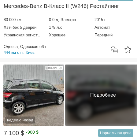
Mercedes-Benz B-Класс II (W246) Рестайлинг
80 000 км
0.0 л, Электро
2015 г.
Хэтчбек 5 дверей
179 л.с.
Автомат
Украинская регистрация
Хорошее
Передний
Одесса, Одесская обл.
444 км от г. Киев
Подробнее
неделю назад
7 100 $
-900 $
Нормальная цена