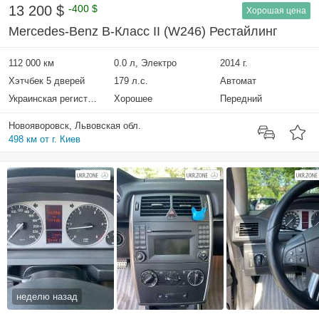
13 200 $
-400 $
Хорошая цена
Mercedes-Benz B-Класс II (W246) Рестайлинг
112 000 км
0.0 л, Электро
2014 г.
Хэтчбек 5 дверей
179 л.с.
Автомат
Украинская регистрация
Хорошее
Передний
Новояворовск, Львовская обл.
498 км от г. Киев
неделю назад