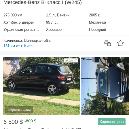
Mercedes-Benz B-Класс I (W245)
275 000 км
1.5 л, Бензин
2005 г.
Хэтчбек 5 дверей
95 л.с.
Механика
Украинская регистрация
Хорошее
Передний
Калиновка, Винницкая обл.
181 км от г. Киев
неделю назад
6 500 $
-800 $
Хорошая цена