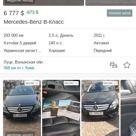
неделю назад
6 777 $
-673 $
Низкая цена
Mercedes-Benz B-Класс
293 000 км
2.0 л, Дизель
2011 г.
Хэтчбек 5 дверей
140 л.с.
Автомат
Украинская регистрация
Хорошее
Передний
Луцк, Волынская обл.
368 км от г. Киев
5
неделю назад