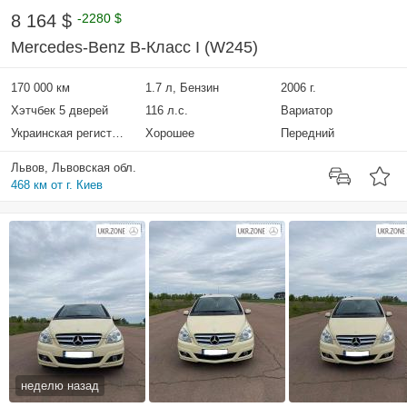
8 164 $
-2280 $
Mercedes-Benz B-Класс I (W245)
170 000 км
1.7 л, Бензин
2006 г.
Хэтчбек 5 дверей
116 л.с.
Вариатор
Украинская регистрация
Хорошее
Передний
Львов, Львовская обл.
468 км от г. Киев
неделю назад