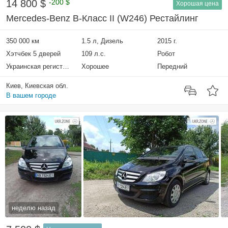
14 800 $
-200 $
Хорошая цена
Mercedes-Benz B-Класс II (W246) Рестайлинг
350 000 км
1.5 л, Дизель
2015 г.
Хэтчбек 5 дверей
109 л.с.
Робот
Украинская регистрация
Хорошее
Передний
Киев, Киевская обл.
В вашем городе
неделю назад