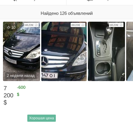
Найдено 126 объявлений
10
2 недели назад
7
-600
200
$
$
Хорошая цена