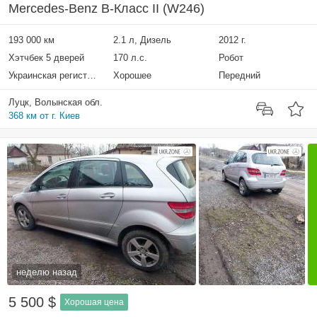
Mercedes-Benz B-Класс II (W246)
193 000 км
2.1 л, Дизель
2012 г.
Хэтчбек 5 дверей
170 л.с.
Робот
Украинская регистрация
Хорошее
Передний
Луцк, Волынская обл.
368 км от г. Киев
неделю назад
5 500 $
Хорошая цена