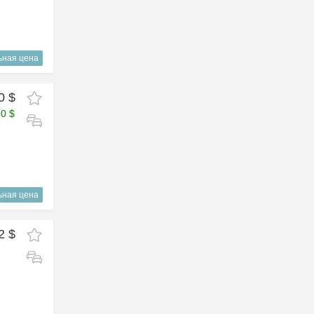
ьная цена
0 $
50 $
ьная цена
2 $