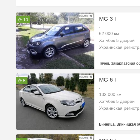
MG 3 I
10
.
62 000 км
Хэтчбек 5 дверей
Украинская регист
Тячев, Закарпатская об
MG 6 I
5
.
132 000 км
Хэтчбек 5 дверей
Украинская регист
Винница, Винницкая о