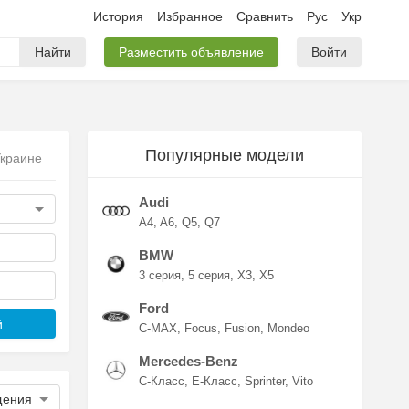
История
Избранное
Сравнить
Рус
Укр
Найти
Разместить объявление
Войти
Популярные модели
Украине
Audi
A4
A6
Q5
Q7
BMW
3 серия
5 серия
X3
X5
Ford
й
C-MAX
Focus
Fusion
Mondeo
Mercedes-Benz
C-Класс
E-Класс
Sprinter
Vito
щения