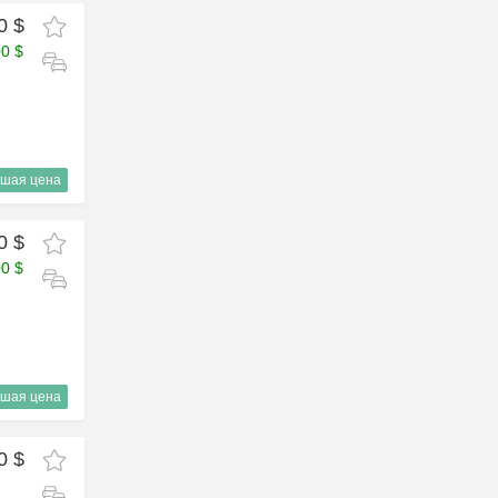
0 $
00 $
шая цена
0 $
00 $
шая цена
0 $