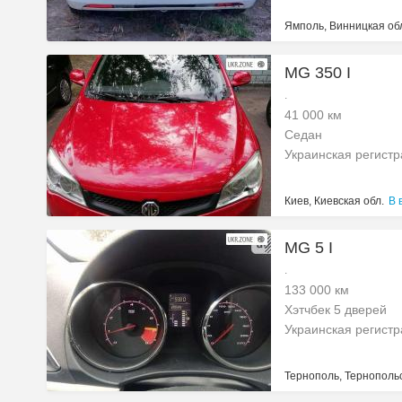
Ямполь, Винницкая об
MG 350 I
.
41 000 км
Седан
Украинская регист
Киев, Киевская обл.
В 
MG 5 I
.
133 000 км
Хэтчбек 5 дверей
Украинская регист
Тернополь, Тернопольс