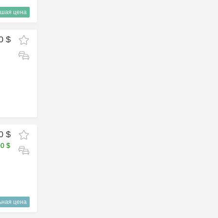
шая цена
0 $
0 $
00 $
ьная цена