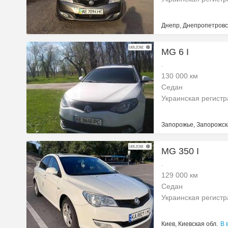
Днепр, Днепропетровс
MG 6 I
.
130 000 км
Седан
Украинская регист
Запорожье, Запорожск
MG 350 I
.
129 000 км
Седан
Украинская регист
Киев, Киевская обл.
В 