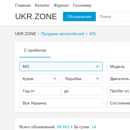
Главная
Каталог
Журнал
Госномер
UKR.ZONE
Объявления
UKR.ZONE
Продажа автомобилей
MG
С пробегом
MG
Модель
Кузов
Коробка
Двигатель
Год от
до
Пробег от,
Вся Украина
Состояни
Всего объявлений:
58 661
• За сутки:
14