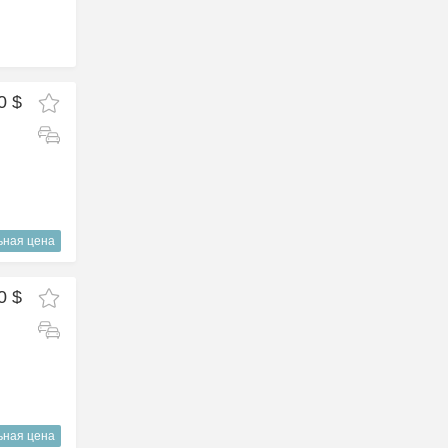
0 $
ьная цена
0 $
ьная цена