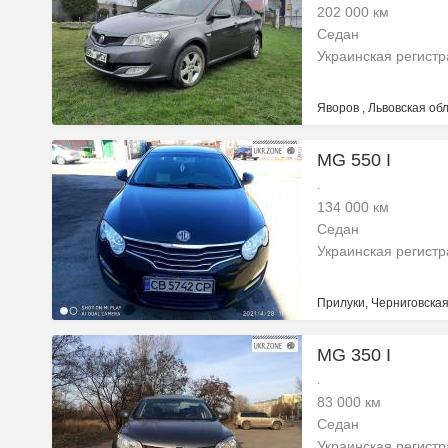
202 000 км
Седан
Украинская регист
Яворов , Львовская обл
MG 550 I
.
134 000 км
Седан
Украинская регист
Прилуки, Черниговская
MG 350 I
.
83 000 км
Седан
Украинская регист