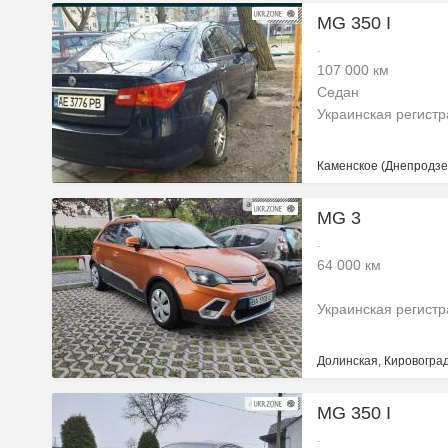
MG 350 I
.
107 000 км
Седан
Украинская регист
Каменское (Днепродзе
MG 3
.
64 000 км
Украинская регист
Долинская, Кировоград
MG 350 I
.