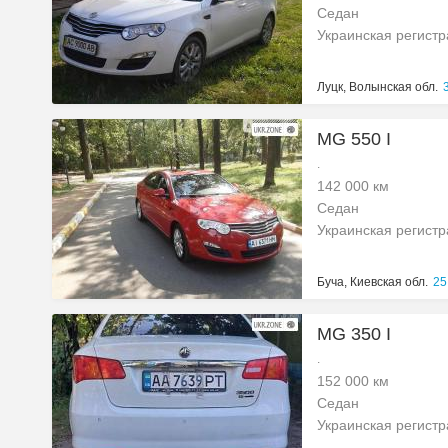
Седан
Украинская регист
Луцк, Волынская обл.
MG 550 I
.
142 000 км
Седан
Украинская регист
Буча, Киевская обл.
25
MG 350 I
.
152 000 км
Седан
Украинская регист