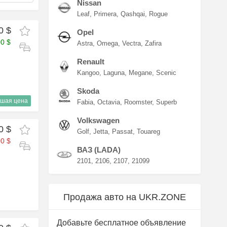
Nissan
Leaf
Primera
Qashqai
Rogue
0 $
Opel
00 $
Astra
Omega
Vectra
Zafira
Renault
Kangoo
Laguna
Megane
Scenic
Skoda
шая цена
Fabia
Octavia
Roomster
Superb
Volkswagen
0 $
Golf
Jetta
Passat
Touareg
0 $
ВАЗ (LADA)
2101
2106
2107
21099
Продажа авто на UKR.ZONE
Добавьте бесплатное объявление