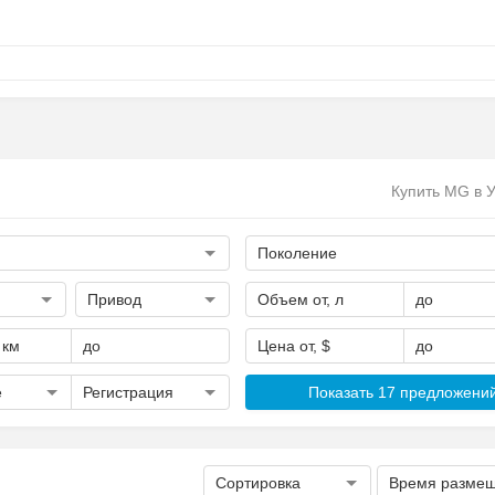
Купить MG в 
Поколение
Привод
Объем от, л
до
 км
до
Цена от, $
до
е
Регистрация
Показать 17 предложени
Сортировка
Время разме