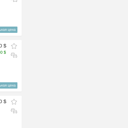
ьная цена
0 $
00 $
ьная цена
0 $