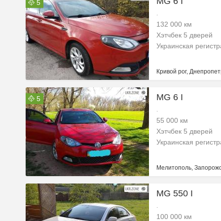
MG 6 I
5
.
132 000 км
Хэтчбек 5 дверей
Украинская регист
Кривой рог, Днепропет
MG 6 I
5
.
55 000 км
Хэтчбек 5 дверей
Украинская регист
Мелитополь, Запорожс
MG 550 I
.
100 000 км