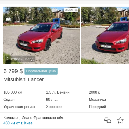
5
2 недели назад
6 799 $
Нормальная цена
Mitsubishi Lancer
105 000 км
1.5 л, Бензин
2008 г.
Седан
90 л.с.
Механика
Украинская регистрация
Хорошее
Передний
Коломыя, Ивано-Франковская обл.
450 км от г. Киев