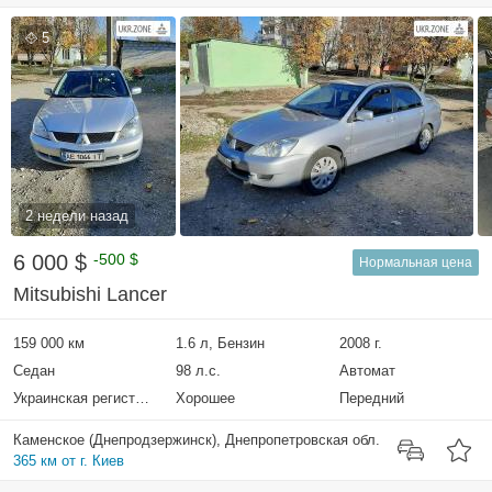
5
2 недели назад
6 000 $
-500 $
Нормальная цена
Mitsubishi Lancer
159 000 км
1.6 л, Бензин
2008 г.
Седан
98 л.с.
Автомат
Украинская регистрация
Хорошее
Передний
Каменское (Днепродзержинск), Днепропетровская обл.
365 км от г. Киев