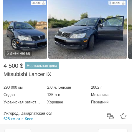
5 дней назад
4 500 $
Нормальная цена
Mitsubishi Lancer IX
290 000 км
2.0 л, Бензин
2002 г.
Седан
135 л.с.
Механика
Украинская регистрация
Хорошее
Передний
Ужгород, Закарпатская обл.
628 км от г. Киев