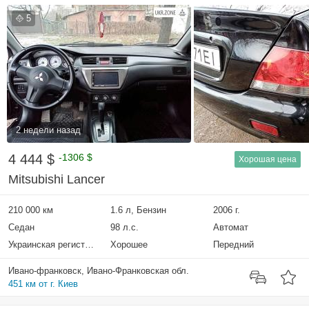
5
2 недели назад
4 444 $
-1306 $
Хорошая цена
Mitsubishi Lancer
210 000 км
1.6 л, Бензин
2006 г.
Седан
98 л.с.
Автомат
Украинская регистрация
Хорошее
Передний
Ивано-франковск, Ивано-Франковская обл.
451 км от г. Киев