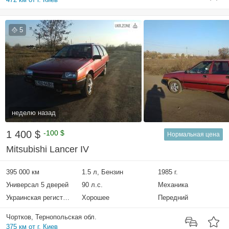
5
неделю назад
1 400 $
-100 $
Нормальная цена
Mitsubishi Lancer IV
395 000 км
1.5 л, Бензин
1985 г.
Универсал 5 дверей
90 л.с.
Механика
Украинская регистрация
Хорошее
Передний
Чортков, Тернопольская обл.
375 км от г. Киев