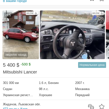
В вашем городе
5
неделю назад
5 400 $
-500 $
Нормальная цена
Mitsubishi Lancer
301 000 км
1.6 л, Бензин
2007 г.
Седан
98 л.с.
Механика
Украинская регистрация
Хорошее
Передний
Жидачов, Львовская обл.
472 км от г. Киев