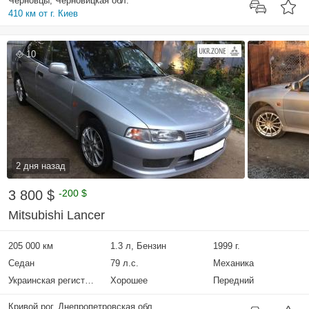
Черновцы, Черновицкая обл.
410 км от г. Киев
10
2 дня назад
3 800 $
-200 $
Mitsubishi Lancer
205 000 км
1.3 л, Бензин
1999 г.
Седан
79 л.с.
Механика
Украинская регистрация
Хорошее
Передний
Кривой рог, Днепропетровская обл.