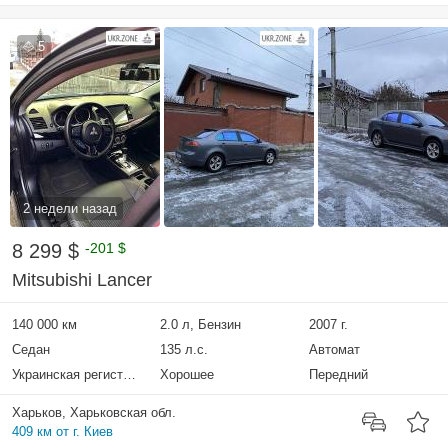
5
2 недели назад
8 299 $
-201 $
Mitsubishi Lancer
140 000 км
2.0 л, Бензин
2007 г.
Седан
135 л.с.
Автомат
Украинская регистрация
Хорошее
Передний
Харьков, Харьковская обл.
409 км от г. Киев