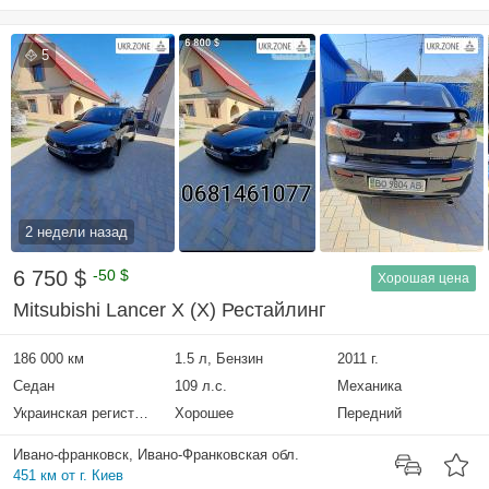
5
2 недели назад
6 750 $
-50 $
Хорошая цена
Mitsubishi Lancer X (X) Рестайлинг
186 000 км
1.5 л, Бензин
2011 г.
Седан
109 л.с.
Механика
Украинская регистрация
Хорошее
Передний
Ивано-франковск, Ивано-Франковская обл.
451 км от г. Киев