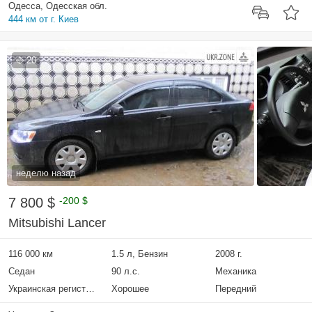
Одесса, Одесская обл.
444 км от г. Киев
20
неделю назад
7 800 $
-200 $
Mitsubishi Lancer
116 000 км
1.5 л, Бензин
2008 г.
Седан
90 л.с.
Механика
Украинская регистрация
Хорошее
Передний