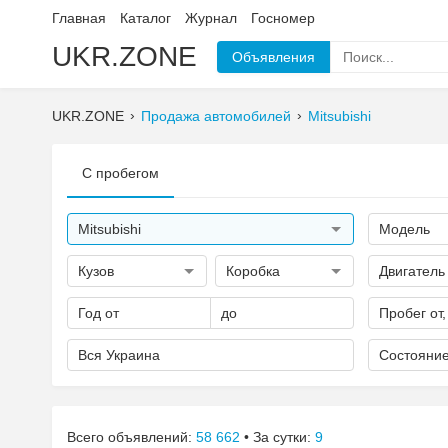
Главная
Каталог
Журнал
Госномер
UKR.ZONE
Объявления
UKR.ZONE
Продажа автомобилей
Mitsubishi
С пробегом
Mitsubishi
Модель
Кузов
Коробка
Двигатель
Год от
до
Пробег от,
Вся Украина
Состояни
Всего объявлений:
58 662
• За сутки:
9