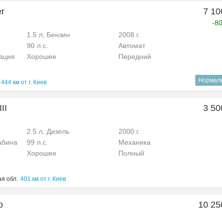
er
7 10
-8
1.5 л, Бензин
2008 г.
90 л.с.
Автомат
рация
Хорошее
Передний
Нормал
444 км от г. Киев
II
3 50
2.5 л, Дизель
2000 г.
абина
99 л.с.
Механика
Хорошее
Полный
я обл.
401 км от г. Киев
o
10 25