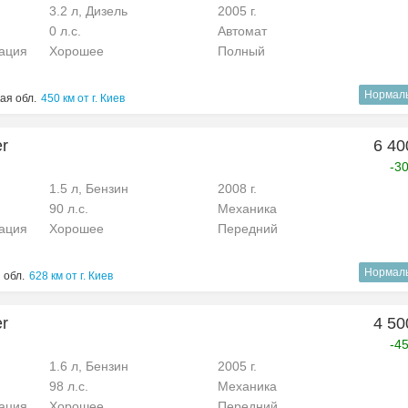
3.2 л, Дизель
2005 г.
0 л.с.
Автомат
рация
Хорошее
Полный
Нормал
ая обл.
450 км от г. Киев
er
6 40
-3
1.5 л, Бензин
2008 г.
90 л.с.
Механика
рация
Хорошее
Передний
Нормал
 обл.
628 км от г. Киев
er
4 50
-4
1.6 л, Бензин
2005 г.
98 л.с.
Механика
рация
Хорошее
Передний