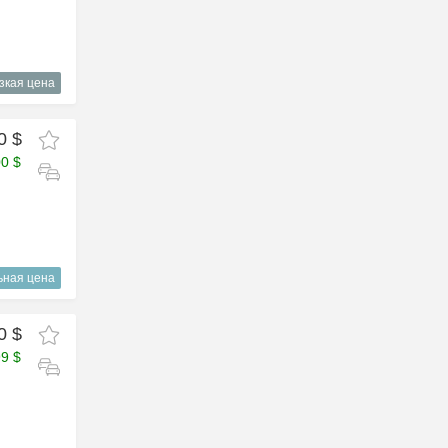
зкая цена
0 $
00 $
ьная цена
0 $
99 $