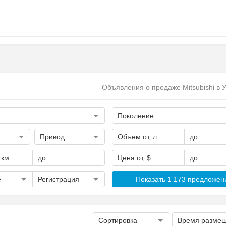
Объявления о продаже Mitsubishi в 
Поколение
Привод
Объем от, л
до
 км
до
Цена от, $
до
е
Регистрация
Показать 1 173 предложен
Сортировка
Время разме