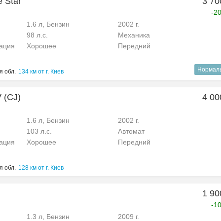
e Star
3 70
-2
1.6 л, Бензин
2002 г.
98 л.с.
Механика
рация
Хорошее
Передний
Нормал
 обл.
134 км от г. Киев
V (CJ)
4 00
1.6 л, Бензин
2002 г.
103 л.с.
Автомат
рация
Хорошее
Передний
я обл.
128 км от г. Киев
1 90
-1
1.3 л, Бензин
2009 г.