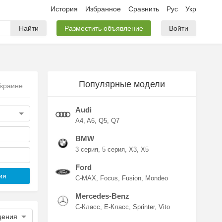
История
Избранное
Сравнить
Рус
Укр
Найти
Разместить объявление
Войти
Популярные модели
Украине
Audi
A4
A6
Q5
Q7
BMW
3 серия
5 серия
X3
X5
Ford
ия
C-MAX
Focus
Fusion
Mondeo
Mercedes-Benz
C-Класс
E-Класс
Sprinter
Vito
щения