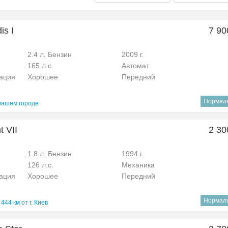
is I
7 90
2.4 л, Бензин
2009 г.
165 л.с.
Автомат
рация
Хорошее
Передний
Нормал
вашем городе
t VII
2 30
1.8 л, Бензин
1994 г.
126 л.с.
Механика
рация
Хорошее
Передний
Нормал
444 км от г. Киев