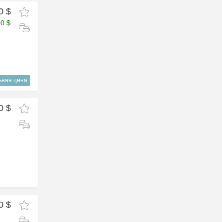
0 $
00 $
ьная цена
0 $
0 $