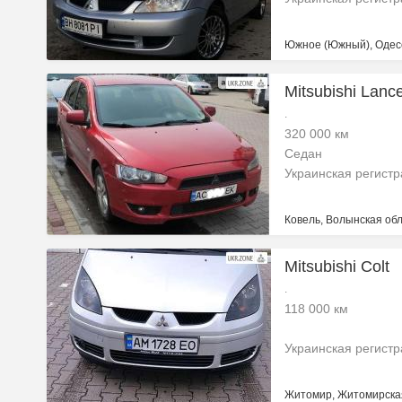
Южное (Южный), Одесс
Mitsubishi Lanc
.
320 000 км
Седан
Украинская регист
Ковель, Волынская обл
Mitsubishi Colt
.
118 000 км
Украинская регист
Житомир, Житомирская