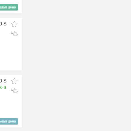
шая цена
0 $
0 $
00 $
ьная цена