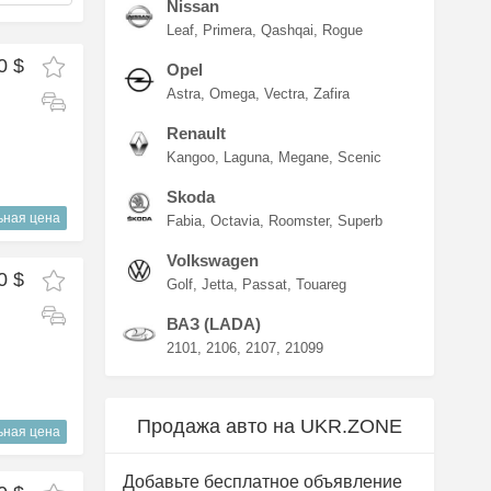
Nissan
Leaf
Primera
Qashqai
Rogue
0 $
Opel
Astra
Omega
Vectra
Zafira
Renault
Kangoo
Laguna
Megane
Scenic
Skoda
ьная цена
Fabia
Octavia
Roomster
Superb
Volkswagen
0 $
Golf
Jetta
Passat
Touareg
ВАЗ (LADA)
2101
2106
2107
21099
Продажа авто на UKR.ZONE
ьная цена
Добавьте бесплатное объявление