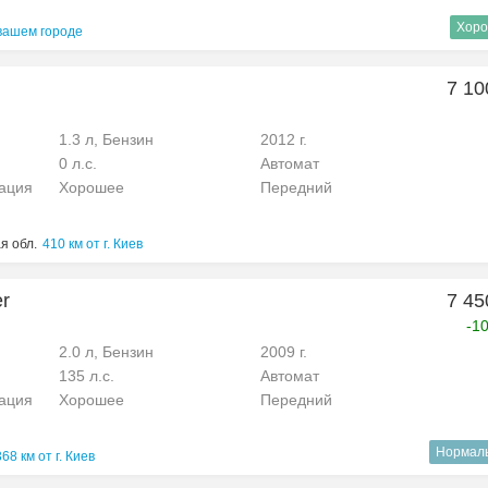
Хоро
вашем городе
7 10
1.3 л, Бензин
2012 г.
0 л.с.
Автомат
рация
Хорошее
Передний
я обл.
410 км от г. Киев
er
7 45
-1
2.0 л, Бензин
2009 г.
135 л.с.
Автомат
рация
Хорошее
Передний
Нормал
368 км от г. Киев