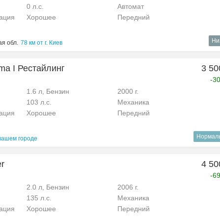
0 л.с.
Автомат
рация
Хорошее
Передний
Ни
ая обл.
78 км от г. Киев
sma I Рестайлинг
3 50
-3
1.6 л, Бензин
2000 г.
103 л.с.
Механика
рация
Хорошее
Передний
Нормал
вашем городе
er
4 50
-6
2.0 л, Бензин
2006 г.
135 л.с.
Механика
рация
Хорошее
Передний