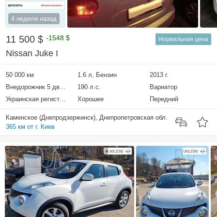
4 недели назад
11 500 $
-1548 $
Нормальная цена
Nissan Juke I
50 000 км
1.6 л, Бензин
2013 г.
Внедорожник 5 дверей
190 л.с.
Вариатор
Украинская регистрация
Хорошее
Передний
Каменское (Днепродзержинск), Днепропетровская обл.
365 км от г. Киев