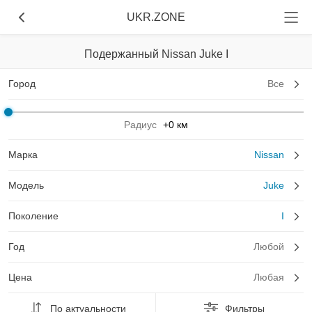
UKR.ZONE
Подержанный Nissan Juke I
Город
Все
Радиус
+0 км
Марка
Nissan
Модель
Juke
Поколение
I
Год
Любой
Цена
Любая
По актуальности
Фильтры