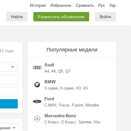
История
Избранное
Сравнить
Рус
Укр
Найти
Разместить объявление
Войти
Популярные модели
12 года
Audi
A4
A6
Q5
Q7
BMW
3 серия
5 серия
X3
X5
Ford
C-MAX
Focus
Fusion
Mondeo
Mercedes-Benz
C-Класс
E-Класс
Sprinter
Vito
щения