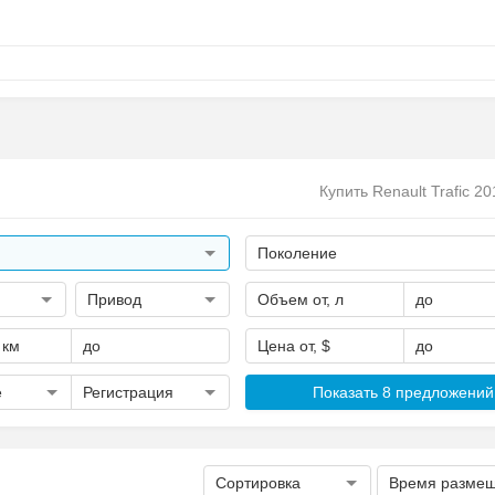
Купить Renault Trafic 20
Поколение
Привод
Объем от, л
до
 км
до
Цена от, $
до
е
Регистрация
Показать 8 предложений
Сортировка
Время разме