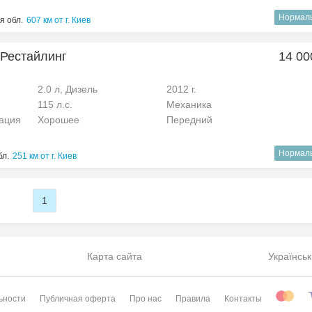
Нормал
я обл.
607 км от г. Киев
I Рестайлинг
14 00
2.0 л, Дизель
2012 г.
115 л.с.
Механика
рация
Хорошее
Передний
Нормал
бл.
251 км от г. Киев
1
Карта сайта
Українськ
ьности
Публичная оферта
Про нас
Правила
Контакты