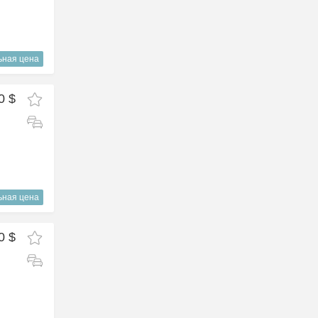
ьная цена
0 $
ьная цена
0 $