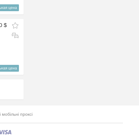
ьная цена
0 $
ьная цена
і мобільні проксі