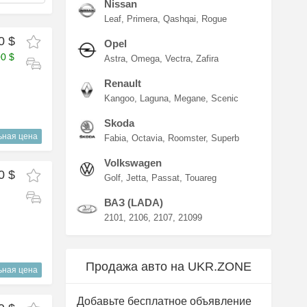
Nissan
Leaf
Primera
Qashqai
Rogue
0 $
Opel
00 $
Astra
Omega
Vectra
Zafira
Renault
Kangoo
Laguna
Megane
Scenic
Skoda
ьная цена
Fabia
Octavia
Roomster
Superb
Volkswagen
0 $
Golf
Jetta
Passat
Touareg
ВАЗ (LADA)
2101
2106
2107
21099
Продажа авто на UKR.ZONE
ьная цена
Добавьте бесплатное объявление