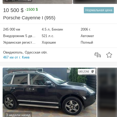
10 500 $
-1500 $
Нормальная цена
Porsche Cayenne I (955)
245 000 км
4.5 л, Бензин
2006 г.
Внедорожник 5 дверей
521 л.с.
Автомат
Украинская регистрация
Хорошее
Полный
Овидиополь, Одесская обл.
467 км от г. Киев
3 недели назад