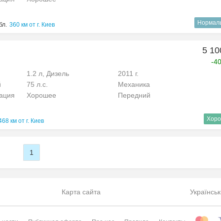
Нормал
бл.
360 км от г. Киев
5 10
-4
1.2 л, Дизель
2011 г.
й
75 л.с.
Механика
рация
Хорошее
Передний
Хоро
468 км от г. Киев
1
Карта сайта
Українськ