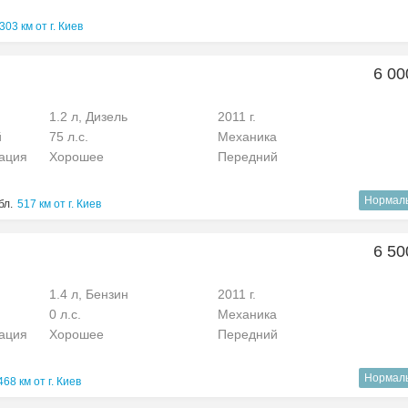
303 км от г. Киев
6 00
1.2 л, Дизель
2011 г.
й
75 л.с.
Механика
рация
Хорошее
Передний
Нормал
бл.
517 км от г. Киев
6 50
1.4 л, Бензин
2011 г.
0 л.с.
Механика
рация
Хорошее
Передний
Нормал
468 км от г. Киев