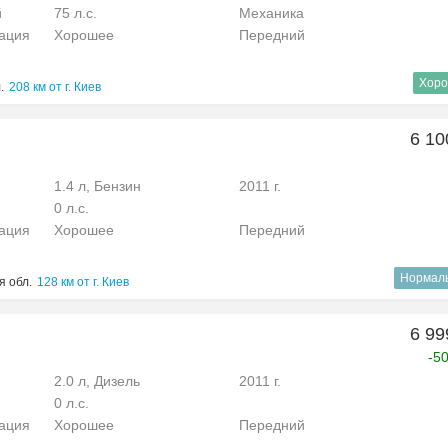
й
75 л.с.
Механика
рация
Хорошее
Передний
Хоро
.
208 км от г. Киев
6 10
1.4 л, Бензин
2011 г.
0 л.с.
рация
Хорошее
Передний
Нормал
я обл.
128 км от г. Киев
6 99
-5
2.0 л, Дизель
2011 г.
0 л.с.
рация
Хорошее
Передний