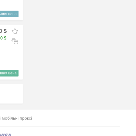
ьная цена
0 $
00 $
шая цена
і мобільні проксі