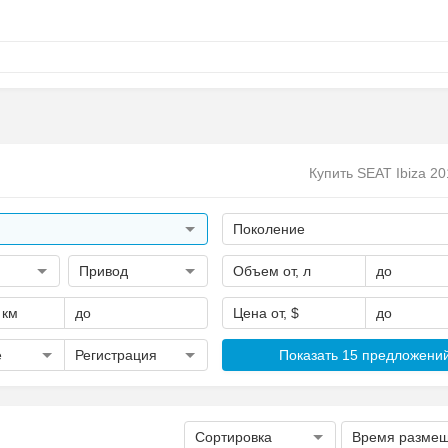
Купить SEAT Ibiza 20
Поколение
Привод
Объем от, л
до
 км
до
Цена от, $
до
е
Регистрация
Показать 15 предложени
Сортировка
Время разме