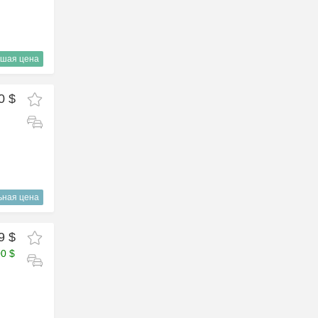
шая цена
0 $
ьная цена
9 $
00 $