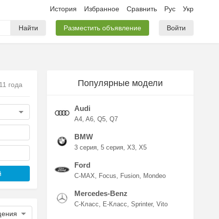
История
Избранное
Сравнить
Рус
Укр
Найти
Разместить объявление
Войти
Популярные модели
11 года
Audi
A4
A6
Q5
Q7
BMW
3 серия
5 серия
X3
X5
Ford
й
C-MAX
Focus
Fusion
Mondeo
Mercedes-Benz
C-Класс
E-Класс
Sprinter
Vito
щения