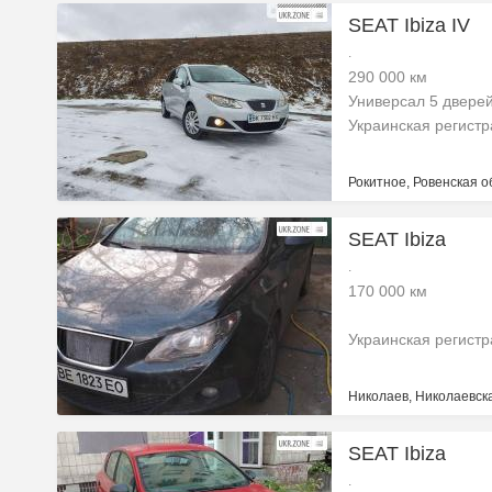
SEAT Ibiza IV
.
290 000 км
Универсал 5 двере
Украинская регист
Рокитное, Ровенская о
SEAT Ibiza
.
170 000 км
Украинская регист
Николаев, Николаевска
SEAT Ibiza
.