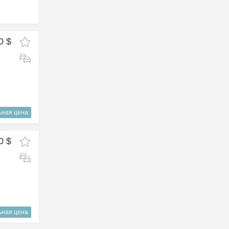
0 $
ьная цена
0 $
ьная цена