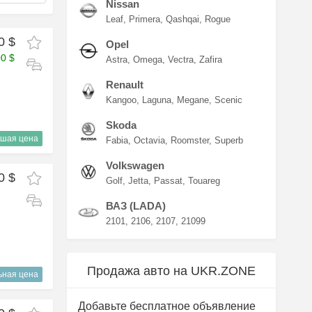
Nissan
Leaf
Primera
Qashqai
Rogue
0 $
Opel
00 $
Astra
Omega
Vectra
Zafira
Renault
Kangoo
Laguna
Megane
Scenic
Skoda
шая цена
Fabia
Octavia
Roomster
Superb
Volkswagen
0 $
Golf
Jetta
Passat
Touareg
ВАЗ (LADA)
2101
2106
2107
21099
Продажа авто на UKR.ZONE
ьная цена
Добавьте бесплатное объявление