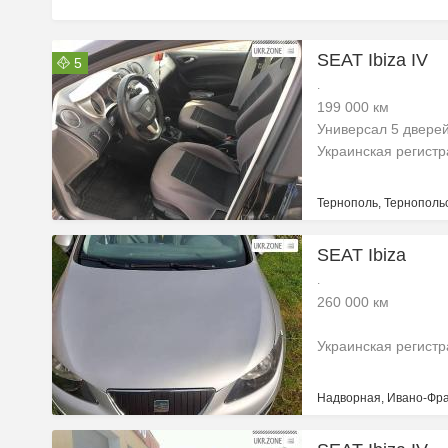
SEAT Ibiza IV
5
.
199 000 км
Универсал 5 двере
Украинская регист
Тернополь, Тернопольс
SEAT Ibiza
.
260 000 км
Украинская регист
Надворная, Ивано-Фра