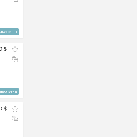
ьная цена
0 $
ьная цена
0 $