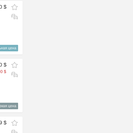
0 $
ьная цена
0 $
0 $
зкая цена
9 $