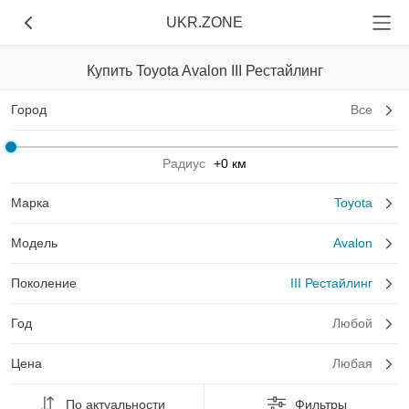
UKR.ZONE
Купить Toyota Avalon III Рестайлинг
Город
Все
Радиус
+0 км
Марка
Toyota
Модель
Avalon
Поколение
III Рестайлинг
Год
Любой
Цена
Любая
По актуальности
Фильтры