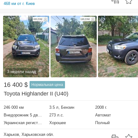
468 км от г. Киев
3 недели назад
16 400 $
Нормальная цена
Toyota Highlander II (U40)
246 000 км
3.5 л, Бензин
2008 г.
Внедорожник 5 дверей
273 л.с.
Автомат
Украинская регистрация
Хорошее
Полный
Харьков, Харьковская обл.