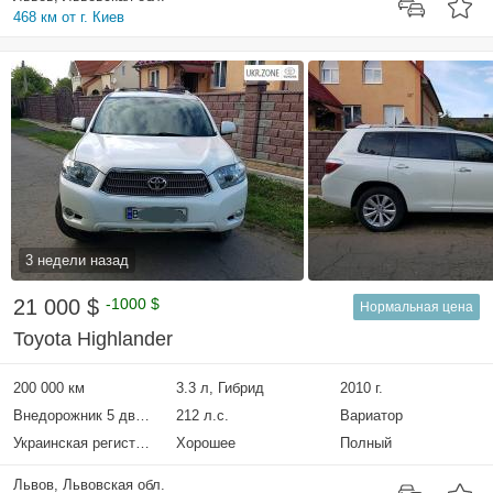
468 км от г. Киев
3 недели назад
21 000 $
-1000 $
Нормальная цена
Toyota Highlander
200 000 км
3.3 л, Гибрид
2010 г.
Внедорожник 5 дверей
212 л.с.
Вариатор
Украинская регистрация
Хорошее
Полный
Львов, Львовская обл.