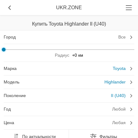
UKR.ZONE
Купить Toyota Highlander II (U40)
Город
Все
Радиус
+0 км
Марка
Toyota
Модель
Highlander
Поколение
II (U40)
Год
Любой
Цена
Любая
По актуальности
Фильтры