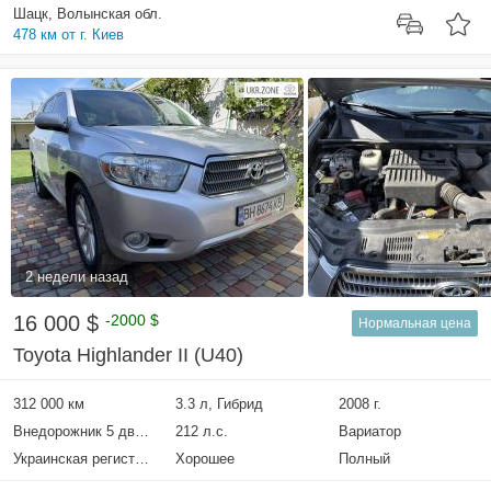
Шацк, Волынская обл.
478 км от г. Киев
2 недели назад
16 000 $
-2000 $
Нормальная цена
Toyota Highlander II (U40)
312 000 км
3.3 л, Гибрид
2008 г.
Внедорожник 5 дверей
212 л.с.
Вариатор
Украинская регистрация
Хорошее
Полный