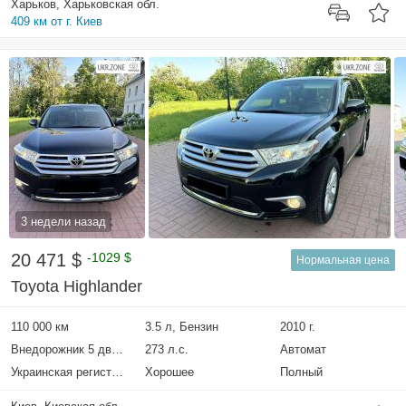
Харьков, Харьковская обл.
409 км от г. Киев
3 недели назад
20 471 $
-1029 $
Нормальная цена
Toyota Highlander
110 000 км
3.5 л, Бензин
2010 г.
Внедорожник 5 дверей
273 л.с.
Автомат
Украинская регистрация
Хорошее
Полный