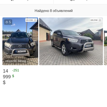
Найдено 8 объявлений
5
неделю назад
14
-251
999
$
$