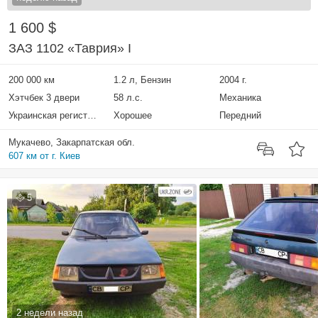
1 600 $
ЗАЗ 1102 «Таврия» I
200 000 км
1.2 л, Бензин
2004 г.
Хэтчбек 3 двери
58 л.с.
Механика
Украинская регистрация
Хорошее
Передний
Мукачево, Закарпатская обл.
607 км от г. Киев
5
2 недели назад