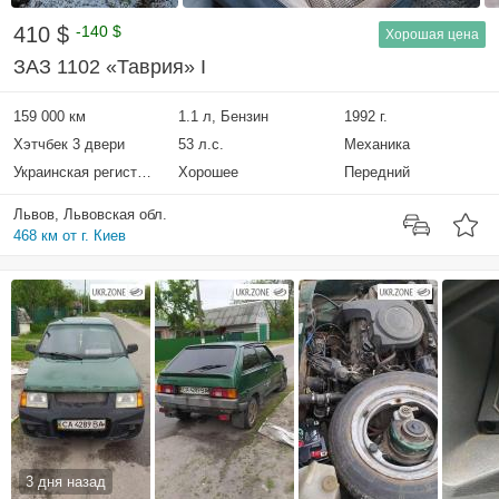
410 $
-140 $
Хорошая цена
ЗАЗ 1102 «Таврия» I
159 000 км
1.1 л, Бензин
1992 г.
Хэтчбек 3 двери
53 л.с.
Механика
Украинская регистрация
Хорошее
Передний
Львов, Львовская обл.
468 км от г. Киев
3 дня назад