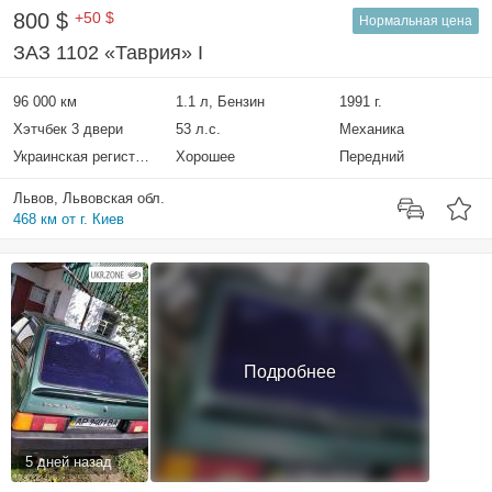
800 $
+50 $
Нормальная цена
ЗАЗ 1102 «Таврия» I
96 000 км
1.1 л, Бензин
1991 г.
Хэтчбек 3 двери
53 л.с.
Механика
Украинская регистрация
Хорошее
Передний
Львов, Львовская обл.
468 км от г. Киев
Подробнее
5 дней назад