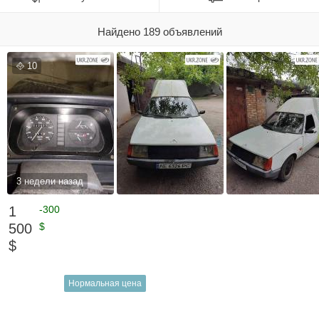
Найдено 189 объявлений
10
3 недели назад
1
-300
500
$
$
Нормальная цена