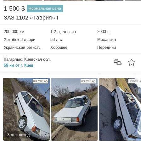
1 500 $
Нормальная цена
ЗАЗ 1102 «Таврия» I
200 000 км
1.2 л, Бензин
2003 г.
Хэтчбек 3 двери
58 л.с.
Механика
Украинская регистрация
Хорошее
Передний
Кагарлык, Киевская обл.
69 км от г. Киев
3 дня назад