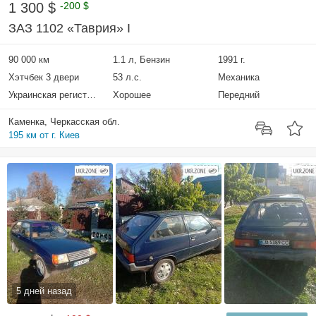
1 300 $
-200 $
ЗАЗ 1102 «Таврия» I
90 000 км
1.1 л, Бензин
1991 г.
Хэтчбек 3 двери
53 л.с.
Механика
Украинская регистрация
Хорошее
Передний
Каменка, Черкасская обл.
195 км от г. Киев
5 дней назад