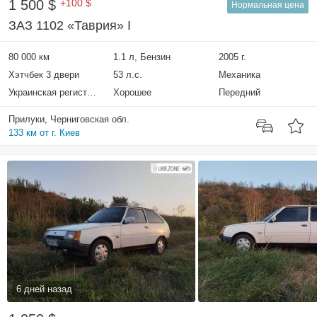
1 500 $
+100 $
Нормальная цена
ЗАЗ 1102 «Таврия» I
80 000 км
1.1 л, Бензин
2005 г.
Хэтчбек 3 двери
53 л.с.
Механика
Украинская регистрация
Хорошее
Передний
Прилуки, Черниговская обл.
133 км от г. Киев
6 дней назад