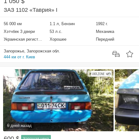
1 050 $
ЗАЗ 1102 «Таврия» I
56 000 км
1.1 л, Бензин
1992 г.
Хэтчбек 3 двери
53 л.с.
Механика
Украинская регистрация
Хорошее
Передний
Запорожье, Запорожская обл.
444 км от г. Киев
6 дней назад
600 $
Хорошая цена