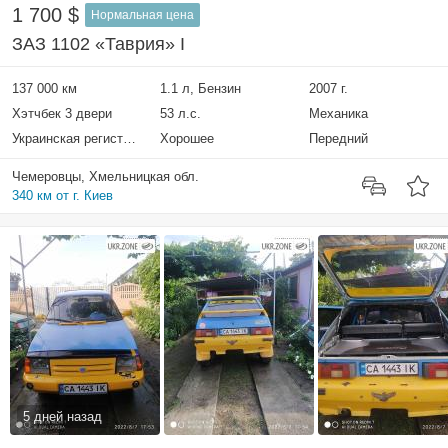
1 700 $
Нормальная цена
ЗАЗ 1102 «Таврия» I
137 000 км
1.1 л, Бензин
2007 г.
Хэтчбек 3 двери
53 л.с.
Механика
Украинская регистрация
Хорошее
Передний
Чемеровцы, Хмельницкая обл.
340 км от г. Киев
5 дней назад