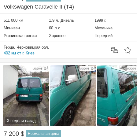
Volkswagen Caravelle II (T4)
511 000 км
1.9 л, Дизель
1999 г.
Минивэн
60 л.с.
Механика
Украинская регистрация
Хорошее
Передний
Герца, Черновицкая обл.
402 км от г. Киев
3 недели назад
7 200 $
Нормальная цена