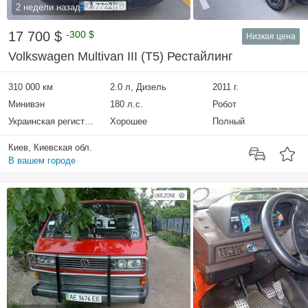
2 недели назад
17 700 $
-300 $
Низкая цена
Volkswagen Multivan III (T5) Рестайлинг
310 000 км
2.0 л, Дизель
2011 г.
Минивэн
180 л.с.
Робот
Украинская регистрация
Хорошее
Полный
Киев, Киевская обл.
В вашем городе