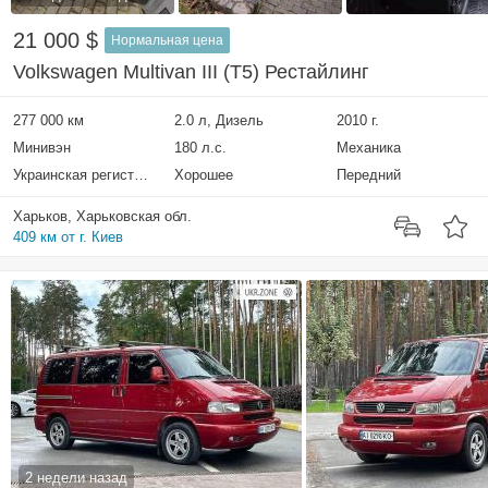
21 000 $
Нормальная цена
Volkswagen Multivan III (T5) Рестайлинг
277 000 км
2.0 л, Дизель
2010 г.
Минивэн
180 л.с.
Механика
Украинская регистрация
Хорошее
Передний
Харьков, Харьковская обл.
409 км от г. Киев
2 недели назад