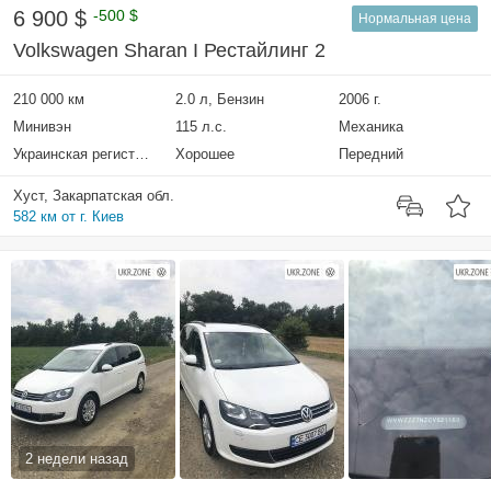
6 900 $
-500 $
Нормальная цена
Volkswagen Sharan I Рестайлинг 2
210 000 км
2.0 л, Бензин
2006 г.
Минивэн
115 л.с.
Механика
Украинская регистрация
Хорошее
Передний
Хуст, Закарпатская обл.
582 км от г. Киев
2 недели назад