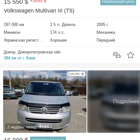
15 550 $
+3550 $
Нормальная цена
Volkswagen Multivan III (T5)
297 000 км
2.5 л, Дизель
2005 г.
Минивэн
174 л.с.
Механика
Украинская регистрация
Хорошее
Передний
Днепр, Днепропетровская обл.
394 км от г. Киев
Подробнее
2 недели назад