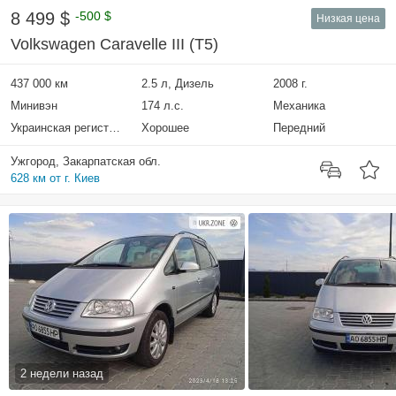
8 499 $
-500 $
Низкая цена
Volkswagen Caravelle III (T5)
437 000 км
2.5 л, Дизель
2008 г.
Минивэн
174 л.с.
Механика
Украинская регистрация
Хорошее
Передний
Ужгород, Закарпатская обл.
628 км от г. Киев
2 недели назад