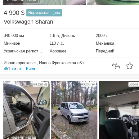
4 900 $
Нормальная цена
Volkswagen Sharan
340 000 км
1.9 л, Дизель
2000 г.
Минивэн
110 л.с.
Механика
Украинская регистрация
Хорошее
Передний
Ивано-франковск, Ивано-Франковская обл.
451 км от г. Киев
2 недели назад