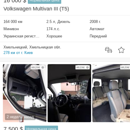
16 000 $
Нормальная цена
Volkswagen Multivan III (T5)
164 000 км
2.5 л, Дизель
2008 г.
Минивэн
174 л.с.
Автомат
Украинская регистрация
Хорошее
Передний
Хмельницкий, Хмельницкая обл.
278 км от г. Киев
2 недели назад
7 500 $
Нормальная цена