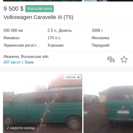
9 500 $
Хорошая цена
Volkswagen Caravelle III (T5)
500 000 км
2.5 л, Дизель
2008 г.
Минивэн
174 л.с.
Механика
Украинская регистрация
Хорошее
Передний
Иваничи, Волынская обл.
437 км от г. Киев
2 недели назад