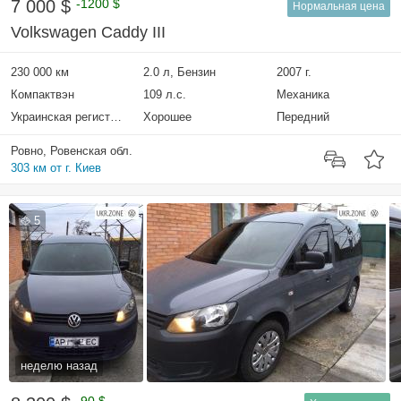
7 000 $
-1200 $
Нормальная цена
Volkswagen Caddy III
230 000 км
2.0 л, Бензин
2007 г.
Компактвэн
109 л.с.
Механика
Украинская регистрация
Хорошее
Передний
Ровно, Ровенская обл.
303 км от г. Киев
5
неделю назад