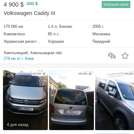
4 900 $
-500 $
Хорошая цена
Volkswagen Caddy III
170 000 км
1.4 л, Бензин
2005 г.
Компактвэн
80 л.с.
Механика
Украинская регистрация
Хорошее
Передний
Хмельницкий, Хмельницкая обл.
278 км от г. Киев
5
4 дня назад