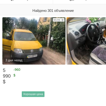
Найдено 301 объявление
25
3 дня назад
5
-960
990
$
$
Хорошая цена