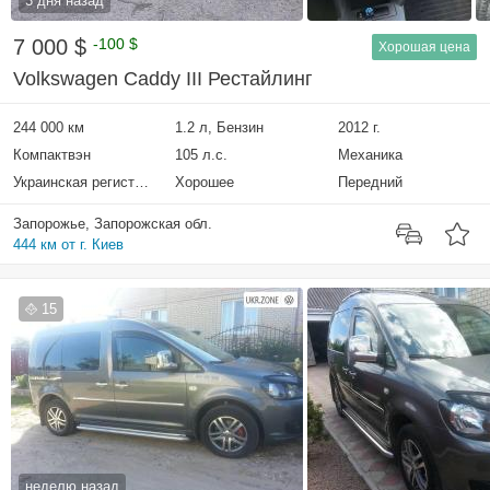
3 дня назад
7 000 $
-100 $
Хорошая цена
Volkswagen Caddy III Рестайлинг
244 000 км
1.2 л, Бензин
2012 г.
Компактвэн
105 л.с.
Механика
Украинская регистрация
Хорошее
Передний
Запорожье, Запорожская обл.
444 км от г. Киев
15
неделю назад