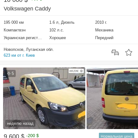
Volkswagen Caddy
195 000 км
1.6 л, Дизель
2010 г.
Компактвэн
102 л.с.
Механика
Украинская регистрация
Хорошее
Передний
Новопсков, Луганская обл.
623 км от г. Киев
5
неделю назад
9 600 $
-200 $
Нормальная цена