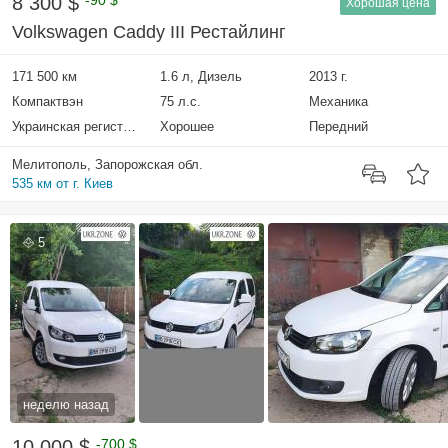
8 300 $
-90 $
Хорошая цена
Volkswagen Caddy III Рестайлинг
171 500 км
1.6 л, Дизель
2013 г.
Компактвэн
75 л.с.
Механика
Украинская регистрация
Хорошее
Передний
Мелитополь, Запорожская обл.
535 км от г. Киев
5
неделю назад
10 000 $
-700 $