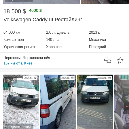
18 500 $
-4000 $
Volkswagen Caddy III Рестайлинг
64 000 км
2.0 л, Дизель
2013 г.
Компактвэн
140 л.с.
Механика
Украинская регистрация
Хорошее
Передний
Черкассы, Черкасская обл.
157 км от г. Киев
15
неделю назад