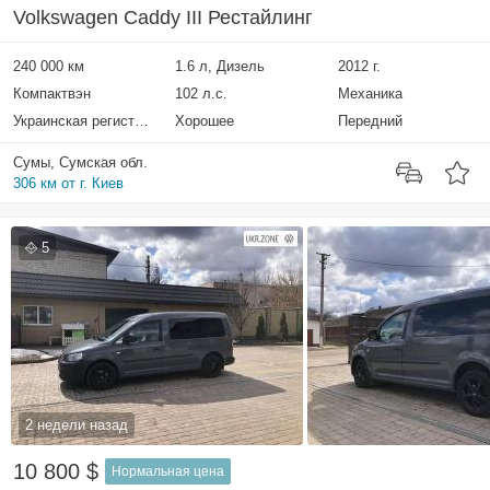
Volkswagen Caddy III Рестайлинг
240 000 км
1.6 л, Дизель
2012 г.
Компактвэн
102 л.с.
Механика
Украинская регистрация
Хорошее
Передний
Сумы, Сумская обл.
306 км от г. Киев
5
2 недели назад
10 800 $
Нормальная цена