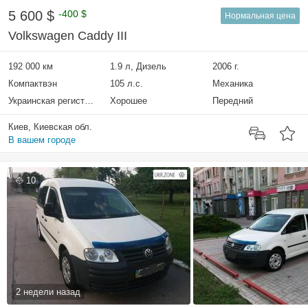
5 600 $
-400 $
Нормальная цена
Volkswagen Caddy III
192 000 км
1.9 л, Дизель
2006 г.
Компактвэн
105 л.с.
Механика
Украинская регистрация
Хорошее
Передний
Киев, Киевская обл.
В вашем городе
10
2 недели назад