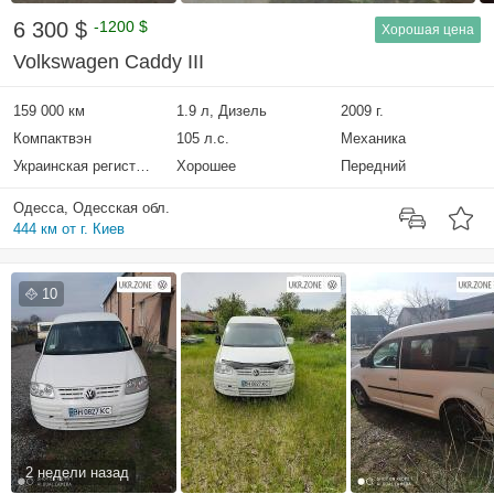
6 300 $
-1200 $
Хорошая цена
Volkswagen Caddy III
159 000 км
1.9 л, Дизель
2009 г.
Компактвэн
105 л.с.
Механика
Украинская регистрация
Хорошее
Передний
Одесса, Одесская обл.
444 км от г. Киев
10
2 недели назад