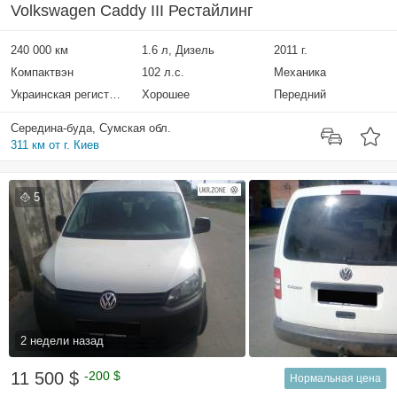
Volkswagen Caddy III Рестайлинг
240 000 км
1.6 л, Дизель
2011 г.
Компактвэн
102 л.с.
Механика
Украинская регистрация
Хорошее
Передний
Середина-буда, Сумская обл.
311 км от г. Киев
5
2 недели назад
11 500 $
-200 $
Нормальная цена