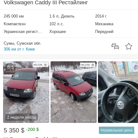
Volkswagen Caddy III Рестайлинг
245 000 км
1.6 л, Дизель
2014 г.
Компактвэн
102 л.с.
Механика
Украинская регистрация
Хорошее
Передний
Сумы, Сумская обл.
306 км от г. Киев
5
2 недели назад
5 350 $
-200 $
Нормальная цена