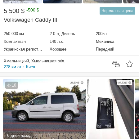
5 500 $
-500 $
Нормальная цена
Volkswagen Caddy III
250 000 км
2.0 л, Дизель
2005 г.
Компактвэн
140 л.с.
Механика
Украинская регистрация
Хорошее
Передний
Хмельницкий, Хмельницкая обл.
278 км от г. Киев
10
6 дней назад