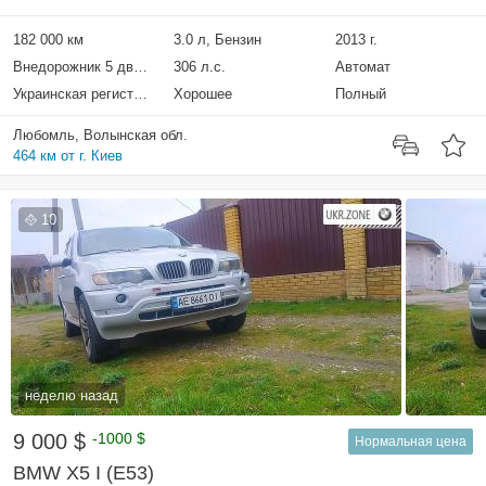
182 000 км
3.0 л, Бензин
2013 г.
Внедорожник 5 дверей
306 л.с.
Автомат
Украинская регистрация
Хорошее
Полный
Любомль, Волынская обл.
464 км от г. Киев
10
неделю назад
9 000 $
-1000 $
Нормальная цена
BMW X5 I (E53)