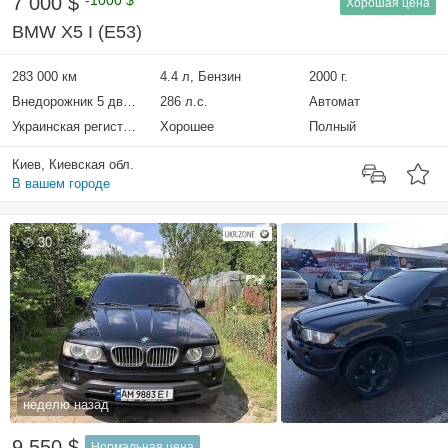
7 000 $
-1000 $
Хорошая цена
BMW X5 I (E53)
283 000 км
4.4 л, Бензин
2000 г.
Внедорожник 5 дверей
286 л.с.
Автомат
Украинская регистрация
Хорошее
Полный
Киев, Киевская обл.
В вашем городе
30
неделю назад
9 550 $
Нормальная цена