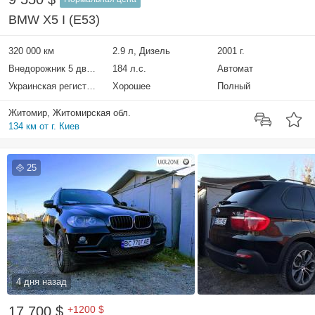
BMW X5 I (E53)
320 000 км
2.9 л, Дизель
2001 г.
Внедорожник 5 дверей
184 л.с.
Автомат
Украинская регистрация
Хорошее
Полный
Житомир, Житомирская обл.
134 км от г. Киев
25
4 дня назад
17 700 $
+1200 $