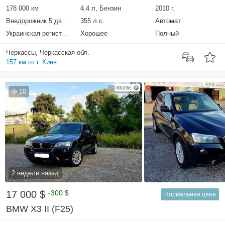
178 000 км
4.4 л, Бензин
2010 г.
Внедорожник 5 дверей
355 л.с.
Автомат
Украинская регистрация
Хорошее
Полный
Черкассы, Черкасская обл.
157 км от г. Киев
10
2 недели назад
17 000 $
-300 $
Нормальная цена
BMW X3 II (F25)