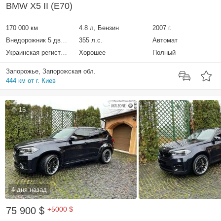
BMW X5 II (E70)
170 000 км
4.8 л, Бензин
2007 г.
Внедорожник 5 дверей
355 л.с.
Автомат
Украинская регистрация
Хорошее
Полный
Запорожье, Запорожская обл.
444 км от г. Киев
15
4 дня назад
75 900 $
+5000 $