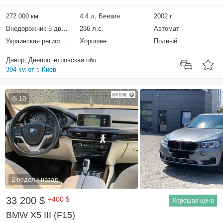
272 000 км
4.4 л, Бензин
2002 г.
Внедорожник 5 дверей
286 л.с.
Автомат
Украинская регистрация
Хорошее
Полный
Днепр, Днепропетровская обл.
394 км от г. Киев
10
2 недели назад
33 200 $
+400 $
Хорошая цена
BMW X5 III (F15)