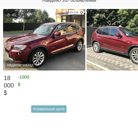
Найдено 937 объявлений
40
неделю назад
18
-1000
000
$
$
Нормальная цена