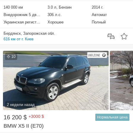
140 000 км
3.0 л, Бензин
2014 г.
Внедорожник 5 дверей
306 л.с.
Автомат
Украинская регистрация
Хорошее
Полный
Бердянск, Запорожская обл.
616 км от г. Киев
10
2 недели назад
16 200 $
+3000 $
Нормальная цена
BMW X5 II (E70)