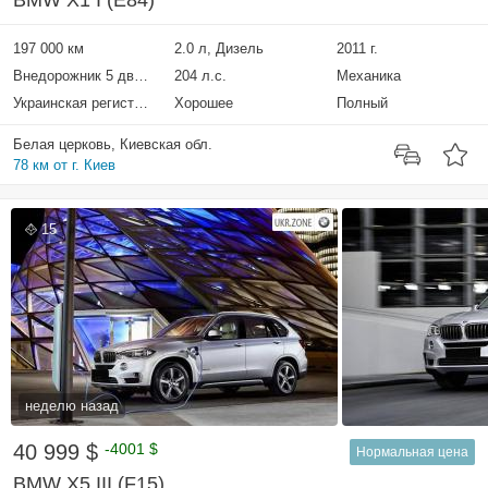
BMW X1 I (E84)
197 000 км
2.0 л, Дизель
2011 г.
Внедорожник 5 дверей
204 л.с.
Механика
Украинская регистрация
Хорошее
Полный
Белая церковь, Киевская обл.
78 км от г. Киев
15
неделю назад
40 999 $
-4001 $
Нормальная цена
BMW X5 III (F15)