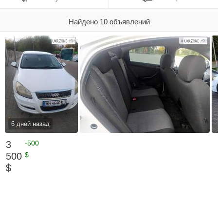
Найдено 10 объявлений
6 дней назад
3
-500
500
$
$