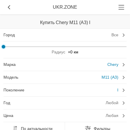
UKR.ZONE
Купить Chery M11 (A3) I
Город
Все
Радиус
+0 км
Марка
Chery
Модель
M11 (A3)
Поколение
I
Год
Любой
Цена
Любая
По актуальности
Фильтры