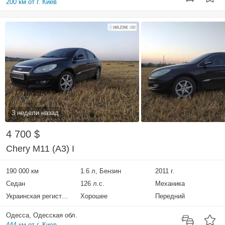
200 км от г. Киев
3 недели назад
4 700 $
Chery M11 (A3) I
190 000 км
1.6 л, Бензин
2011 г.
Седан
126 л.с.
Механика
Украинская регистрация
Хорошее
Передний
Одесса, Одесская обл.
444 км от г. Киев