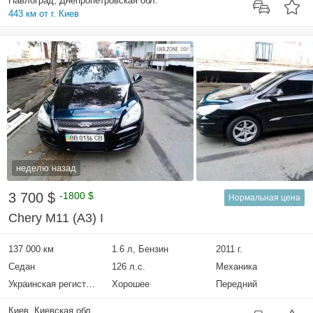
Павлоград, Днепропетровская обл.
443 км от г. Киев
неделю назад
3 700 $
-1800 $
Нормальная цена
Chery M11 (A3) I
137 000 км
1.6 л, Бензин
2011 г.
Седан
126 л.с.
Механика
Украинская регистрация
Хорошее
Передний
Киев, Киевская обл.