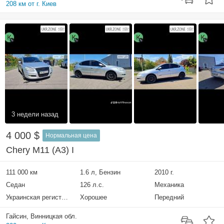
208 км от г. Киев
3 недели назад
4 000 $
Нормальная цена
Chery M11 (A3) I
111 000 км
1.6 л, Бензин
2010 г.
Седан
126 л.с.
Механика
Украинская регистрация
Хорошее
Передний
Гайсин, Винницкая обл.