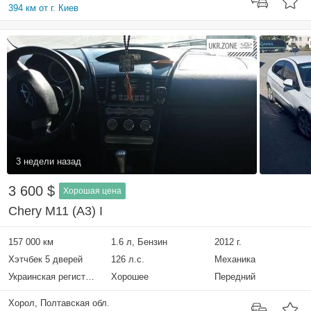
394 км от г. Киев
3 недели назад
3 600 $
Хорошая цена
Chery M11 (A3) I
157 000 км
1.6 л, Бензин
2012 г.
Хэтчбек 5 дверей
126 л.с.
Механика
Украинская регистрация
Хорошее
Передний
Хорол, Полтавская обл.