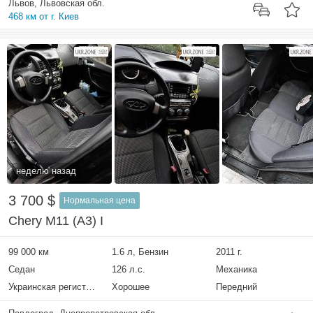
Львов, Львовская обл.
468 км от г. Киев
неделю назад
3 700 $
Нормальная цена
Chery M11 (A3) I
99 000 км
1.6 л, Бензин
2011 г.
Седан
126 л.с.
Механика
Украинская регистрация
Хорошее
Передний