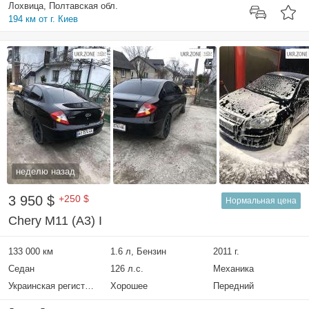
Лохвица, Полтавская обл.
194 км от г. Киев
неделю назад
3 950 $
+250 $
Нормальная цена
Chery M11 (A3) I
133 000 км
1.6 л, Бензин
2011 г.
Седан
126 л.с.
Механика
Украинская регистрация
Хорошее
Передний